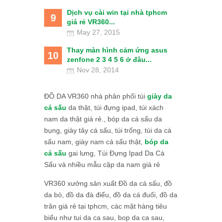
Dịch vụ cài win tại nhà tphcm
9
giá rẻ VR360...
May 27, 2015
Thay màn hình cảm ứng asus
10
zenfone 2 3 4 5 6 ở đâu...
Nov 28, 2014
ĐỒ DA VR360 nhà phân phối túi
giày da
cá sấu
da thật, túi đựng ipad, túi xách
nam da thật giá rẻ., bóp da cá sấu da
bụng, giày tây cá sấu, túi trống, túi da cá
sấu nam, giày nam cá sấu thật,
bóp da
cá sấu
gai lưng, Túi Đựng Ipad Da Cá
Sấu và nhiều mẫu cặp da nam giá rẻ
VR360 xưởng sản xuất Đồ da cá sấu, đồ
da bò, đồ da đà điểu, đồ da cá đuối, đồ da
trăn giá rẻ tại tphcm, các mặt hàng tiêu
biểu như tui da ca sau, bop da ca sau,