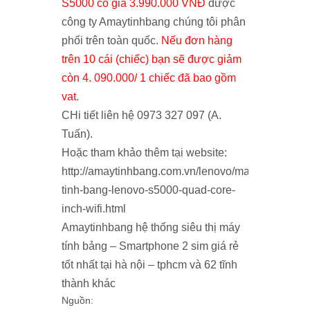
S5000 có giá 3.990.000 VNĐ
được
công ty Amaytinhbang chúng tôi phân
phối trên toàn quốc.
Nếu đơn hàng
trên 10 cái (chiếc) bạn sẽ được giảm
còn 4. 090.000/ 1 chiếc đã bao gồm
vat
.
CHi tiết liên hệ
0973 327 097 (A.
Tuấn)
.
Hoặc tham khảo thêm tại website:
http://amaytinhbang.com.vn/lenovo/may-
tinh-bang-lenovo-s5000-quad-core-
inch-wifi.html
Amaytinhbang
hệ thống siêu thị máy
tính bảng – Smartphone 2 sim giá rẻ
tốt nhất tại hà nội – tphcm và 62 tĩnh
thành khác
Nguồn: