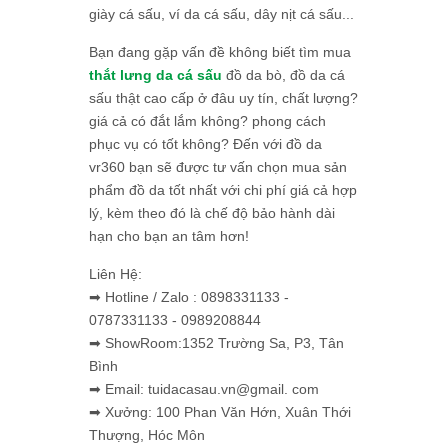
giày cá sấu, ví da cá sấu, dây nịt cá sấu...
Bạn đang gặp vấn đề không biết tìm mua
thắt lưng da cá sấu
đồ da bò, đồ da cá
sấu thật cao cấp ở đâu uy tín, chất lượng?
giá cả có đắt lắm không? phong cách
phục vụ có tốt không? Đến với đồ da
vr360 bạn sẽ được tư vấn chọn mua sản
phẩm đồ da tốt nhất với chi phí giá cả hợp
lý, kèm theo đó là chế độ bảo hành dài
hạn cho bạn an tâm hơn!
Liên Hệ:
➡ Hotline / Zalo : 0898331133 -
0787331133 - 0989208844
➡ ShowRoom:1352 Trường Sa, P3, Tân
Bình
➡ Email: tuidacasau.vn@gmail. com
➡ Xưởng: 100 Phan Văn Hớn, Xuân Thới
Thượng, Hóc Môn