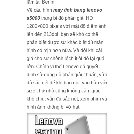
lãm tại Berlin
Về cấu hình
may tinh bang lenovo
s5000
trang bị độ phân giải HD
1280×800 pixels với mật độ điểm ảnh
lên đến 213dpi, bạn sẽ khó có thể
phân biệt được sự khác biệt dù màn
hình có mịn hơn nữa. Và đôi khi cái
giá cho sự chênh lệch ít ỏi đó lại quá
lớn. Chính vì thế Lenovo đã quyết
định sử dụng độ phân giải chuẩn, vừa
đủ sắc nét để khi bạn đọc văn bản với
size chữ nhỏ cũng không cảm giác
khó chịu, vẫn đủ sắc nét, xem phim và
hình ảnh không bị vỡ hạt.