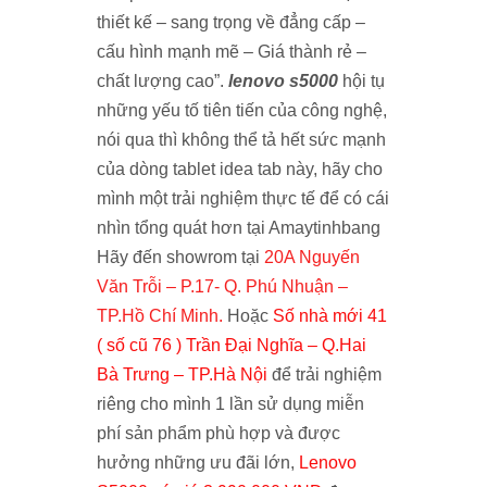
thiết kế – sang trọng về đẳng cấp –
cấu hình mạnh mẽ – Giá thành rẻ –
chất lượng cao”.
lenovo
s5000
hội tụ
những yếu tố tiên tiến của công nghệ,
nói qua thì không thể tả hết sức mạnh
của dòng
tablet idea tab
này, hãy cho
mình một trải nghiệm thực tế để có cái
nhìn tổng quát hơn tại Amaytinhbang
Hãy đến showrom tại
20A Nguyến
Văn Trỗi – P.17- Q. Phú Nhuận –
TP.Hồ Chí Minh
.
Hoặc
Số nhà mới 41
( số cũ 76 ) Trần Đại Nghĩa – Q.Hai
Bà Trưng – TP.Hà Nội
để trải nghiệm
riêng cho mình 1 lần sử dụng miễn
phí sản phẩm phù hợp và được
hưởng những ưu đãi lớn,
Lenovo