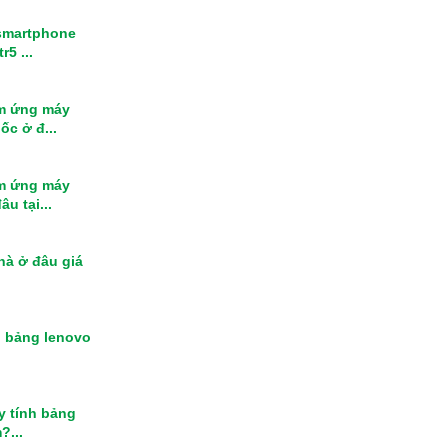
smartphone
r5 ...
m ứng máy
ốc ở đ...
m ứng máy
u tại...
nhà ở đâu giá
h bảng lenovo
y tính bảng
?...