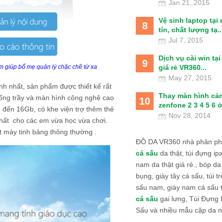
Jan 21, 2015
Vệ sinh laptop tại
8
tín, chất lượng tạ..
Jul 7, 2015
Dịch vụ cài win tạ
9
giá rẻ VR360...
m giúp bố mẹ quản lý chặc chẽ từ xa
May 27, 2015
nh nhất, sản phẩm được thiết kế rất
Thay màn hình cả
hống trầy và màn hình công nghệ cao
10
zenfone 2 3 4 5 6 ở
 đến 16Gb, có khe viện trợ thêm thẻ
Nov 28, 2014
hất cho các em vừa học vừa chơi.
 máy tinh bảng thông thường .
ĐỒ DA VR360 nhà phân phố
cá sấu
da thật, túi đựng ipa
nam da thật giá rẻ., bóp da
bụng, giày tây cá sấu, túi tr
sấu nam, giày nam cá sấu 
cá sấu
gai lưng, Túi Đựng
Sấu và nhiều mẫu cặp da n