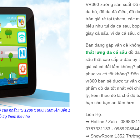
VR360 xưởng sản xuất Đồ 
da bò, đồ da đà điểu, đồ da
trăn giá rẻ tại tphcm, các m
biểu như tui da ca sau, bop
giày cá sấu, ví da cá sấu, d
Bạn đang gặp vấn đề khôn
thắt lưng da cá sấu
đồ da 
sấu thật cao cấp ở đâu uy 
giá cả có đắt lắm không? 
phục vụ có tốt không? Đến v
vr360 bạn sẽ được tư vấn 
phẩm đồ da tốt nhất với c
lý, kèm theo đó là chế độ 
hạn cho bạn an tâm hơn!
ệ cao nhất IPS 1280 x 800. Ram lên đến 1
Liên Hệ:
ỗ trợ thêm thẻ nhớ
➡ Hotline / Zalo : 0898331
0787331133 - 0989208844
➡ ShowRoom:1352 Trường 