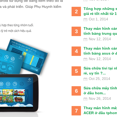
droid sử dụng dễ dàng kèm theo đó là
a và phát triển. Giúp Phụ Huynh kiểm
Tổng hợp những 
2
giá rẻ tốt nhất từ 1t
Oct 1, 2014
Thay màn hình cả
3
tính bảng trung qu
Nov 12, 2014
Thay màn hình cả
4
tính bảng asus ở đâ
Nov 12, 2014
Sửa chữa tivi tại 
5
rẻ, uy tín ?...
Oct 25, 2014
Sửa chữa máy tín
6
ở đâu hcm...
Nov 26, 2014
Thay màn hình má
7
ACER ở đâu tphcm