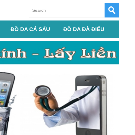
ĐỒ DA CÁ SẤU
ĐỒ DA ĐÀ ĐIỂU