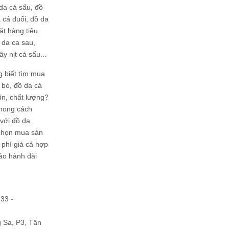
da cá sấu, đồ
 cá đuối, đồ da
ặt hàng tiêu
 da ca sau,
ây nịt cá sấu...
g biết tìm mua
bò, đồ da cá
tín, chất lượng?
phong cách
ới đồ da
chọn mua sản
hi phí giá cả hợp
bảo hành dài
133 -
Sa, P3, Tân