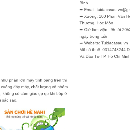
Bình
➡ Email: tuidacasau.vn@g
➡ Xưởng: 100 Phan Văn H
Thượng, Hóc Môn
➡ Giờ làm việc : 9h tới 20h
ngày trong tuần
➡ Website: Tuidacasau.vn
Mã số thuế: 0314748244 
Và Đầu Tư TP. Hồ Chí Min
như phần lớn máy tính bảng trên thị
nh xuống đáy máy, chất lượng vỏ nhôm
, không có cảm giác ọp ẹp khi bóp ở
i sắc sảo.