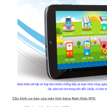
Nahi Kids với lớp vỏ hợp kim nhôm chống trầy và màn hình công ngh
Gb, kèm bộ nhớ trong lên đến 16Gb, có khe h
Cấu hình cơ bản của máy tính bảng Nahi Kids N70: