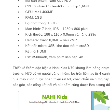
Mã sản phẩm: Nahi Kids N70
CPU: 2 nhân Cortex-A9 xung nhịp 1,6GHz
GPU: Mali-400MP
RAM: 1GB
Bộ nhớ trong: 16GB
Màn hình: 7 inch, IPS – 1280 x 800 pixel
Kích thước: 188 x 116 x 9,9mm và nặng 299g
Camera: trước 0,3MP – sau 2MP
Kết nối: micro USB, khe đọc thẻ microSD
Kết nối HDMI
Pin: 3500mAh, xem phim liên tiếp 4h
Thiết kế Điểm đặc biệt là Nahi Kids N70 không làm bằng nhựa 
trường, N70 có vỏ ngoài bằng nhôm, bo tròn liền lạc từ 4 cạ
của máy cũng được hoàn thiện rất tốt, chắc chắn và cứng cáp 
các góc, các cổng kết nối và nút bấm cũng được làm tương đố