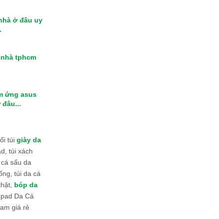
 nhà ở đâu uy
.
i nhà tphcm
m ứng asus
 đâu...
i túi
giày da
d, túi xách
 cá sấu da
ống, túi da cá
thật,
bóp da
 Ipad Da Cá
am giá rẻ