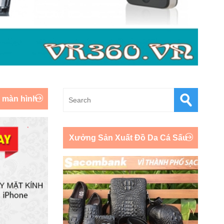
y màn hình
Xưởng Sản Xuất Đồ Da Cá Sấu