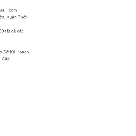
mail. com
ớn, Xuân Thới
30 tất cả các
Do Sở Kế Hoạch
h Cấp