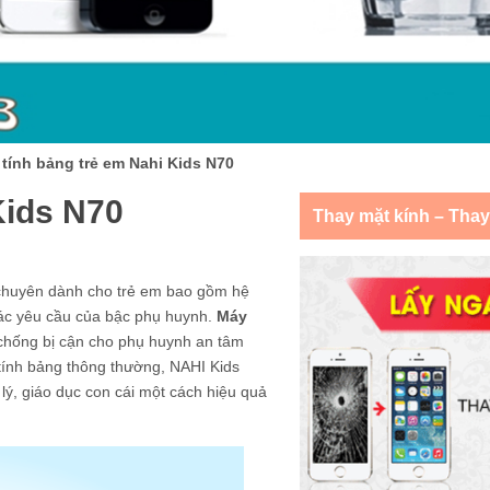
tính bảng trẻ em Nahi Kids N70
Kids N70
Thay mặt kính – Tha
chuyên dành cho trẻ em bao gồm hệ
các yêu cầu của bậc phụ huynh.
Máy
chống bị cận cho phụ huynh an tâm
 tính bảng thông thường, NAHI Kids
lý, giáo dục con cái một cách hiệu quả