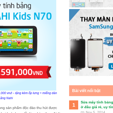
Bài viết nổi bật
1.000 vnđ – tặng kèm ốp lưng + miếng dán
hãng Nahi
Sửa máy tính bảng
1
ở đâu giá rẻ, uy tín 
dòng sản phẩm độc đáo thu hút được
Nov 5, 2014