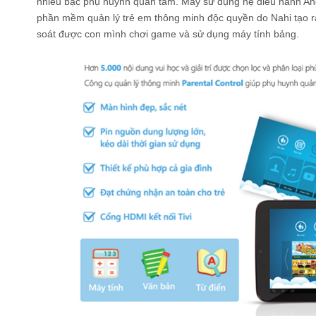
nhiều bậc phụ huynh quan tâm. Máy sử dụng hệ điều hành An
phần mềm quản lý trẻ em thông minh độc quyền do Nahi tạo r
soát được con mình chơi game và sử dụng máy tính bảng.