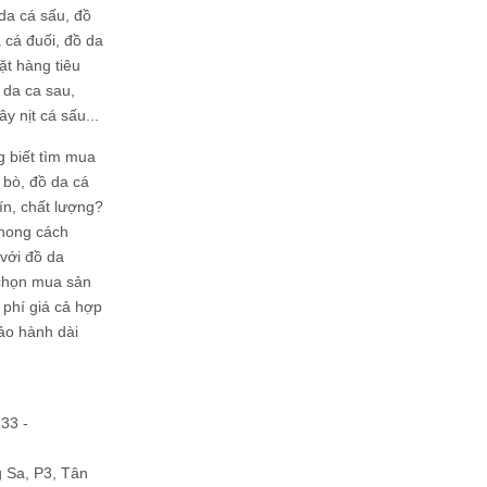
da cá sấu, đồ
 cá đuối, đồ da
ặt hàng tiêu
 da ca sau,
ây nịt cá sấu...
g biết tìm mua
bò, đồ da cá
tín, chất lượng?
phong cách
ới đồ da
chọn mua sản
hi phí giá cả hợp
bảo hành dài
133 -
Sa, P3, Tân