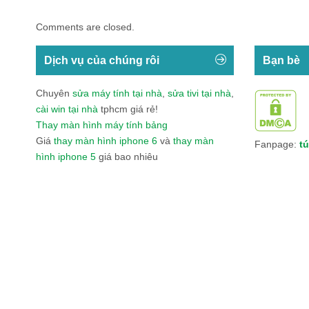
Comments are closed.
Dịch vụ của chúng rôi
Bạn bè
Chuyên
sửa máy tính tại nhà
,
sửa tivi tại nhà
,
cài win tại nhà
tphcm giá rẻ!
Thay màn hình máy tính bảng
Giá
thay màn hình iphone 6
và
thay màn
Fanpage:
tú
hình iphone 5
giá bao nhiêu
Băng Bảo Vệ Gối Thể Thao Thời Trang VN0
Tổn