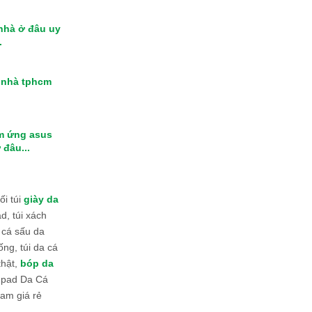
 nhà ở đâu uy
.
i nhà tphcm
m ứng asus
 đâu...
i túi
giày da
d, túi xách
 cá sấu da
ống, túi da cá
thật,
bóp da
 Ipad Da Cá
am giá rẻ