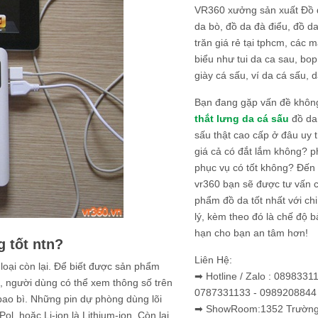
VR360 xưởng sản xuất Đồ 
da bò, đồ da đà điểu, đồ da
trăn giá rẻ tại tphcm, các m
biểu như tui da ca sau, bop
giày cá sấu, ví da cá sấu, d
Bạn đang gặp vấn đề khôn
thắt lưng da cá sấu
đồ da 
sấu thật cao cấp ở đâu uy 
giá cả có đắt lắm không? 
phục vụ có tốt không? Đến v
vr360 bạn sẽ được tư vấn 
phẩm đồ da tốt nhất với c
lý, kèm theo đó là chế độ 
hạn cho bạn an tâm hơn!
 tốt ntn?
Liên Hệ:
 loại còn lại. Để biết được sản phẩm
➡ Hotline / Zalo : 0898331
, người dùng có thể xem thông số trên
0787331133 - 0989208844
bao bì. Những pin dự phòng dùng lõi
➡ ShowRoom:1352 Trường 
ol, hoặc Li-ion là Lithium-ion. Còn lại