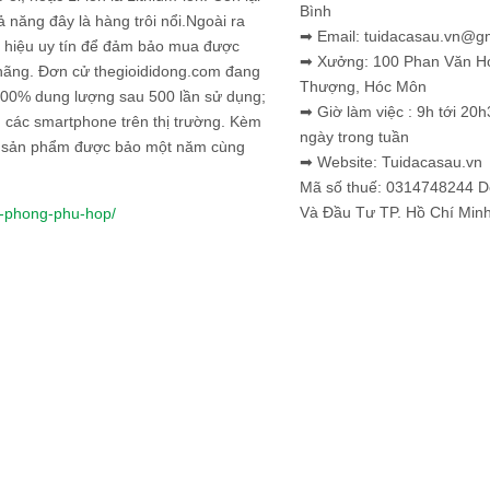
Bình
ả năng đây là hàng trôi nổi.Ngoài ra
➡ Email: tuidacasau.vn@g
 hiệu uy tín để đảm bảo mua được
➡ Xưởng: 100 Phan Văn H
hãng. Đơn cử thegioididong.com đang
Thượng, Hóc Môn
 100% dung lượng sau 500 lần sử dụng;
➡ Giờ làm việc : 9h tới 20h
 các smartphone trên thị trường. Kèm
ngày trong tuần
í, sản phẩm được bảo một năm cùng
➡ Website: Tuidacasau.vn
Mã số thuế: 0314748244 
Và Đầu Tư TP. Hồ Chí Min
u-phong-phu-hop/