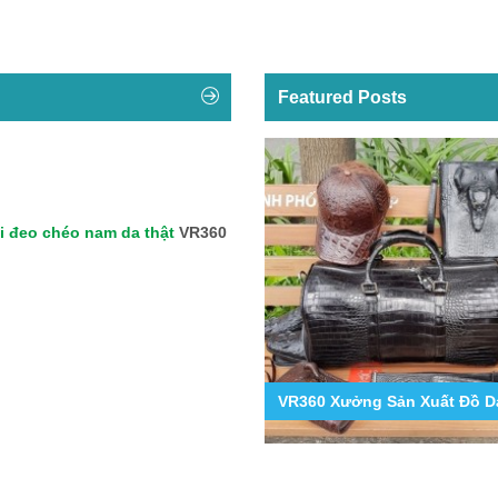
Featured Posts
i đeo chéo nam da thật
VR360
9
g Hợp Các Mẫu Ốp Lưng Da Cá Sấu Iphone 11,12,13,14...
VR360 Xưởng Sản Xuất Đồ Da