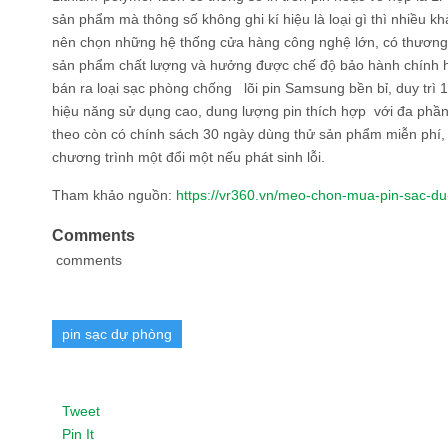
sản phẩm mà thông số không ghi kí hiệu là loại gì thì nhiều kh
nên chọn những hệ thống cửa hàng công nghệ lớn, có thương
sản phẩm chất lượng và hưởng được chế độ bảo hành chính 
bán ra loại sạc phòng chống lõi pin Samsung bền bỉ, duy trì
hiệu năng sử dụng cao, dung lượng pin thích hợp với đa phần
theo còn có chính sách 30 ngày dùng thử sản phẩm miễn ph
chương trình một đổi một nếu phát sinh lỗi.
Tham khảo nguồn:
https://vr360.vn/meo-chon-mua-pin-sac-d
Comments
comments
pin sạc dự phòng
Tweet
Pin It