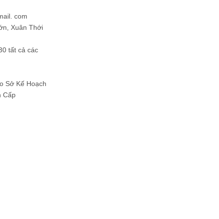
mail. com
ớn, Xuân Thới
30 tất cả các
Do Sở Kế Hoạch
h Cấp