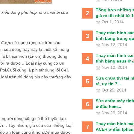
Tổng hợp những 
2
 kiểu dáng phù hợp cho thiết bị của
giá rẻ tốt nhất từ 1t
Oct 1, 2014
Thay màn hình cả
3
tính bảng trung qu
in được sử dụng rộng rãi trên các
Nov 12, 2014
m của dòng này này là thiết kế mỏng
Thay màn hình cả
 là Lithium-ion (Li-ion) thường dùng
4
tính bảng asus ở đâ
 rời ra được… Loại này cũng có ưu
Nov 12, 2014
ol.Cuối cùng là pin sử dụng lõi Cell,
 loại trên thì dòng pin này thường dày
Sửa chữa tivi tại 
5
rẻ, uy tín ?...
Oct 25, 2014
Sửa chữa máy tín
6
ở đâu hcm...
Nov 26, 2014
, người dùng cũng có thể tuyển lựa
Thay màn hình má
h… Tuy nhiên, giá của của những loại
7
ACER ở đâu tphcm
à độ an toàn cũng ít hơn.Để mua được