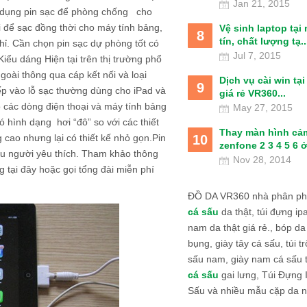
Jan 21, 2015
ử dụng pin sạc để phòng chống cho
 để sạc đồng thời cho máy tính bảng,
Vệ sinh laptop tại
8
tín, chất lượng tạ..
hỉ. Cần chọn pin sạc dự phòng tốt có
Jul 7, 2015
iểu dáng Hiện tại trên thị trường phổ
goài thông qua cáp kết nối và loại
Dịch vụ cài win tạ
9
iếp vào lỗ sạc thường dùng cho iPad và
giá rẻ VR360...
 các dòng điện thoại và máy tính bảng
May 27, 2015
ó hình dạng hơi “đô” so với các thiết
Thay màn hình cả
10
 cao nhưng lại có thiết kế nhỏ gọn.Pin
zenfone 2 3 4 5 6 ở
ều người yêu thích. Tham khảo thông
Nov 28, 2014
 tại đây hoặc gọi tổng đài miễn phí
ĐỒ DA VR360 nhà phân phố
cá sấu
da thật, túi đựng ipa
nam da thật giá rẻ., bóp da
bụng, giày tây cá sấu, túi tr
sấu nam, giày nam cá sấu 
cá sấu
gai lưng, Túi Đựng
Sấu và nhiều mẫu cặp da n