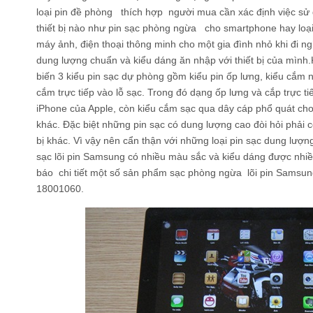
loại pin đề phòng thích hợp người mua cần xác định việc s
thiết bị nào như pin sạc phòng ngừa cho smartphone hay loại
máy ảnh, điện thoại thông minh cho một gia đình nhỏ khi đi ng
dung lượng chuẩn và kiểu dáng ăn nhập với thiết bị của mình.K
biến 3 kiểu pin sạc dự phòng gồm kiểu pin ốp lưng, kiểu cắm n
cắm trực tiếp vào lỗ sạc. Trong đó dạng ốp lưng và cắp trực t
iPhone của Apple, còn kiểu cắm sạc qua dây cáp phổ quát cho
khác. Đặc biệt những pin sạc có dung lượng cao đòi hỏi phải c
bị khác. Vì vậy nên cẩn thận với những loại pin sạc dung lượng
sạc lõi pin Samsung có nhiều màu sắc và kiểu dáng được nhi
báo chi tiết một số sản phẩm sạc phòng ngừa lõi pin Samsung
18001060.