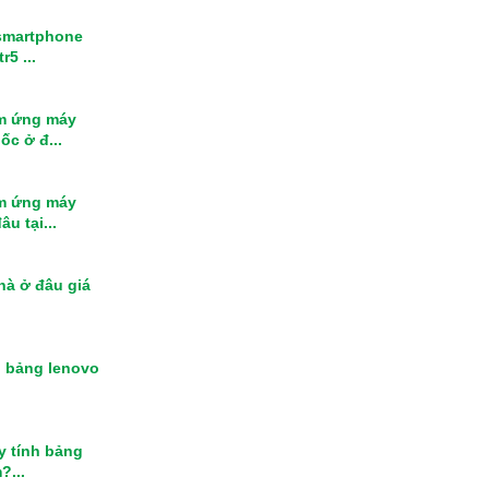
smartphone
r5 ...
m ứng máy
ốc ở đ...
m ứng máy
u tại...
nhà ở đâu giá
h bảng lenovo
y tính bảng
?...