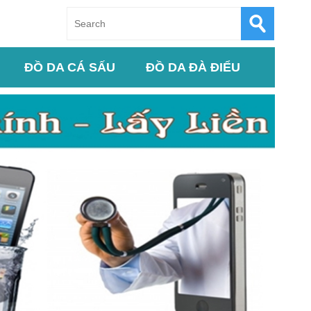
ĐỒ DA CÁ SẤU
ĐỒ DA ĐÀ ĐIỂU