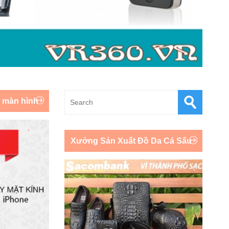
y màn hình
Xưởng Sản Xuất Đồ Da Cá Sấu