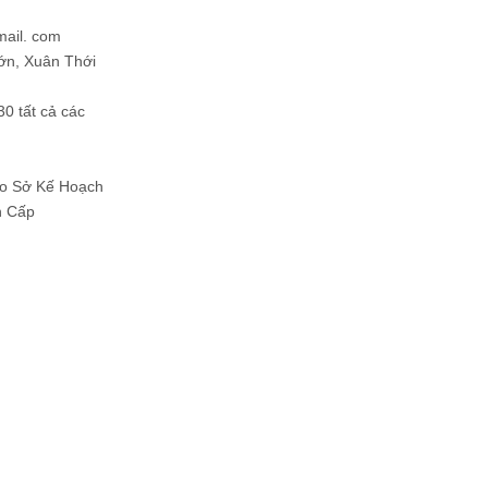
mail. com
ớn, Xuân Thới
30 tất cả các
Do Sở Kế Hoạch
h Cấp