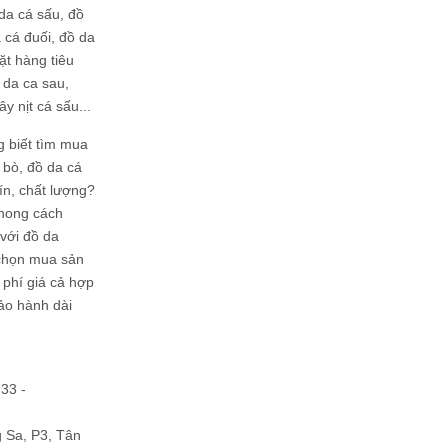
da cá sấu, đồ
 cá đuối, đồ da
ặt hàng tiêu
 da ca sau,
ây nịt cá sấu...
g biết tìm mua
bò, đồ da cá
tín, chất lượng?
phong cách
ới đồ da
chọn mua sản
hi phí giá cả hợp
bảo hành dài
133 -
Sa, P3, Tân