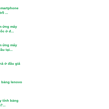
smartphone
r5 ...
m ứng máy
ốc ở đ...
m ứng máy
u tại...
nhà ở đâu giá
h bảng lenovo
y tính bảng
?...