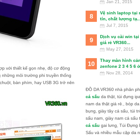
Jan 21, 2015
Vệ sinh laptop tại
8
tín, chất lượng tạ..
Jul 7, 2015
Dịch vụ cài win tạ
9
giá rẻ VR360...
May 27, 2015
Thay màn hình cả
10
zenfone 2 3 4 5 6 ở
ợp với thiết kế gọn nhẹ, độ cơ động
Nov 28, 2014
g những môi trường phi truyền thống
chuột, bàn phím, hay USB 3G trở nên
ĐỒ DA VR360 nhà phân phố
cá sấu
da thật, túi đựng ipa
nam da thật giá rẻ., bóp da
bụng, giày tây cá sấu, túi tr
sấu nam, giày nam cá sấu 
cá sấu
gai lưng, Túi Đựng
Sấu và nhiều mẫu cặp da n