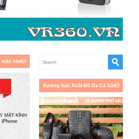
y màn hình
Xưởng Sản Xuất Đồ Da Cá Sấu