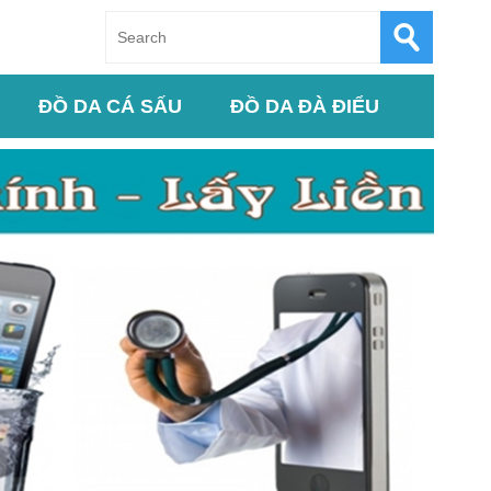
ĐỒ DA CÁ SẤU
ĐỒ DA ĐÀ ĐIỂU