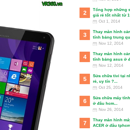
Tổng hợp những 
2
giá rẻ tốt nhất từ 1t
Oct 1, 2014
Thay màn hình cả
3
tính bảng trung qu
Nov 12, 2014
Thay màn hình cả
4
tính bảng asus ở đâ
Nov 12, 2014
Sửa chữa tivi tại 
5
rẻ, uy tín ?...
Oct 25, 2014
Sửa chữa máy tín
6
ở đâu hcm...
Nov 26, 2014
Thay màn hình má
7
ACER ở đâu tphcm