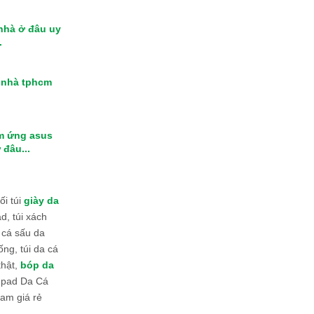
 nhà ở đâu uy
.
i nhà tphcm
m ứng asus
 đâu...
i túi
giày da
d, túi xách
 cá sấu da
ống, túi da cá
thật,
bóp da
 Ipad Da Cá
am giá rẻ