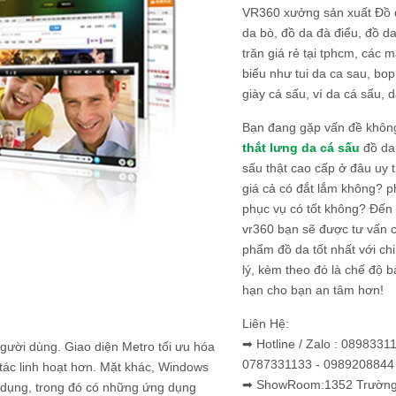
VR360 xưởng sản xuất Đồ 
da bò, đồ da đà điểu, đồ da
trăn giá rẻ tại tphcm, các m
biểu như tui da ca sau, bop
giày cá sấu, ví da cá sấu, d
Bạn đang gặp vấn đề khôn
thắt lưng da cá sấu
đồ da 
sấu thật cao cấp ở đâu uy 
giá cả có đắt lắm không? 
phục vụ có tốt không? Đến v
vr360 bạn sẽ được tư vấn 
phẩm đồ da tốt nhất với c
lý, kèm theo đó là chế độ 
hạn cho bạn an tâm hơn!
Liên Hệ:
➡ Hotline / Zalo : 0898331
gười dùng. Giao diện Metro tối ưu hóa
0787331133 - 0989208844
tác linh hoạt hơn. Mặt khác, Windows
➡ ShowRoom:1352 Trường 
g dụng, trong đó có những ứng dụng