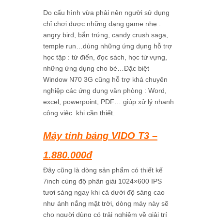
Do cấu hình vừa phải nên người sử dụng
chỉ chơi được những dạng game nhẹ :
angry bird, bắn trứng, candy crush saga,
temple run…dùng những ứng dụng hỗ trợ
học tập : từ điển, đọc sách, học từ vựng,
những ứng dụng cho bé…Đặc biệt
Window N70 3G cũng hỗ trợ khá chuyên
nghiệp các ứng dụng văn phòng : Word,
excel, powerpoint, PDF… giúp xử lý nhanh
công việc khi cần thiết.
Máy tính bảng VIDO T3
–
1.880.000đ
Đây cũng là dòng sản phẩm có thiết kế
7inch cùng độ phân giải 1024×600 IPS
tươi sáng ngay khi cả dưới độ sáng cao
như ánh nắng mặt trời, dòng máy này sẽ
cho người dùng có trải nghiệm về giải trí