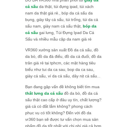
cá sấu
da thật, túi đựng ipad, túi xách
nam da thật giá rẻ., bóp da cá sấu da
bụng, giày tây cá sấu, túi trống, túi da cá
sấu nam, giày nam cá sấu thật,
bóp da
cá sấu
gai lưng, Túi Đựng Ipad Da Cá
Sấu và nhiều mẫu cặp da nam giá rẻ
VR360 xưởng sản xuất Đồ da cá sấu, đồ
da bò, đồ da đà điểu, đồ da cá đuối, đồ da
trăn giá rẻ tại tphcm, các mặt hàng tiêu
biểu như tui da ca sau, bop da ca sau,
giày cá sấu, ví da cá sấu, dây nịt cá sấu...
Bạn đang gặp vấn đề không biết tìm mua
thắt lưng da cá sấu
đồ da bò, đồ da cá
sấu thật cao cấp ở đâu uy tín, chất lượng?
giá cả có đắt lắm không? phong cách
phục vụ có tốt không? Đến với đồ da
vr360 bạn sẽ được tư vấn chọn mua sản
phẩm đồ da tốt nhất với chi phí giá cả hợp