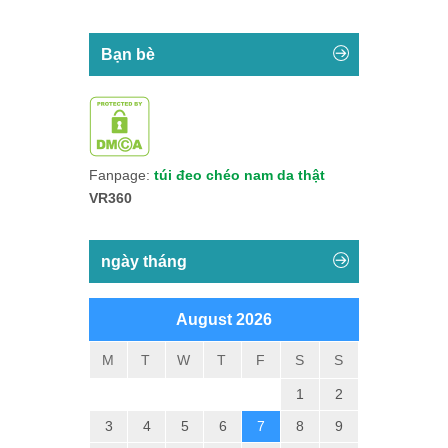
Bạn bè
Fanpage:
túi đeo chéo nam da thật
VR360
ngày tháng
August 2026
M
T
W
T
F
S
S
1
2
3
4
5
6
7
8
9