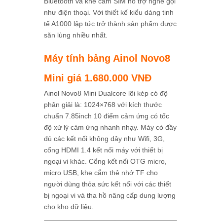
Bluetooth và khe cắm SIM hỗ trợ nghe gọi
như điện thoại. Với thiết kế kiểu dáng tinh
tế A1000 lập tức trở thành sản phẩm được
săn lùng nhiều nhất.
Máy tính bảng Ainol Novo8
Mini giá 1.680.000 VNĐ
Ainol Novo8 Mini Dualcore lõi kép có độ
phân giải là: 1024×768 với kích thước
chuẩn 7.85inch 10 điểm cảm ứng có tốc
độ xử lý cảm ứng nhanh nhạy. Máy có đầy
đủ các kết nối không dây như Wifi, 3G,
cổng HDMI 1.4 kết nối máy với thiết bị
ngoại vi khác. Cổng kết nối OTG micro,
micro USB, khe cắm thẻ nhớ TF cho
người dùng thỏa sức kết nối với các thiết
bị ngoại vi và tha hồ nâng cấp dung lượng
cho kho dữ liệu.