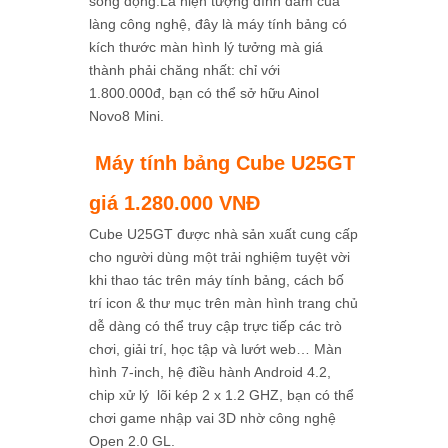
sống động.Là hiện tượng đình đám của
làng công nghệ, đây là máy tính bảng có
kích thước màn hình lý tưởng mà giá
thành phải chăng nhất: chỉ với
1.800.000đ, bạn có thể sở hữu Ainol
Novo8 Mini.
Máy tính bảng Cube U25GT
giá 1.280.000 VNĐ
Cube U25GT được nhà sản xuất cung cấp
cho người dùng một trải nghiệm tuyệt vời
khi thao tác trên máy tính bảng, cách bố
trí icon & thư mục trên màn hình trang chủ
dễ dàng có thể truy cập trực tiếp các trò
chơi, giải trí, học tập và lướt web… Màn
hình 7-inch, hệ điều hành Android 4.2,
chip xử lý lõi kép 2 x 1.2 GHZ, bạn có thể
chơi game nhập vai 3D nhờ công nghệ
Open 2.0 GL.