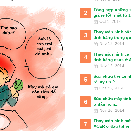
Tổng hợp những 
2
giá rẻ tốt nhất từ 1t
Oct 1, 2014
Thay màn hình cả
3
tính bảng trung qu
Nov 12, 2014
Thay màn hình cả
4
tính bảng asus ở đâ
Nov 12, 2014
Sửa chữa tivi tại 
5
rẻ, uy tín ?...
Oct 25, 2014
Sửa chữa máy tín
6
ở đâu hcm...
Nov 26, 2014
Thay màn hình má
7
ACER ở đâu tphcm