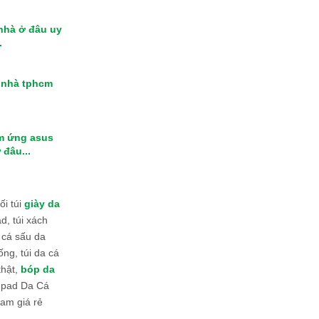
 nhà ở đâu uy
.
i nhà tphcm
m ứng asus
 đâu...
i túi
giày da
d, túi xách
 cá sấu da
ống, túi da cá
thật,
bóp da
 Ipad Da Cá
am giá rẻ