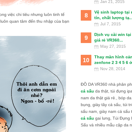
Jan 21, 2015
Vệ sinh laptop tại
8
g việc chi tiêu nhưng luôn tinh tế
tín, chất lượng tạ..
ấy luôn quan tâm đến thu nhập của bạn
Jul 7, 2015
Dịch vụ cài win tạ
9
giá rẻ VR360...
May 27, 2015
Thay màn hình cả
10
zenfone 2 3 4 5 6 ở
Nov 28, 2014
ĐỒ DA VR360 nhà phân phố
cá sấu
da thật, túi đựng ipa
nam da thật giá rẻ., bóp da
bụng, giày tây cá sấu, túi tr
sấu nam, giày nam cá sấu 
cá sấu
gai lưng, Túi Đựng
Sấu và nhiều mẫu cặp da n