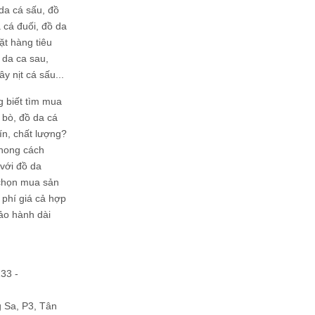
da cá sấu, đồ
 cá đuối, đồ da
ặt hàng tiêu
 da ca sau,
ây nịt cá sấu...
g biết tìm mua
bò, đồ da cá
tín, chất lượng?
phong cách
ới đồ da
chọn mua sản
hi phí giá cả hợp
bảo hành dài
133 -
Sa, P3, Tân