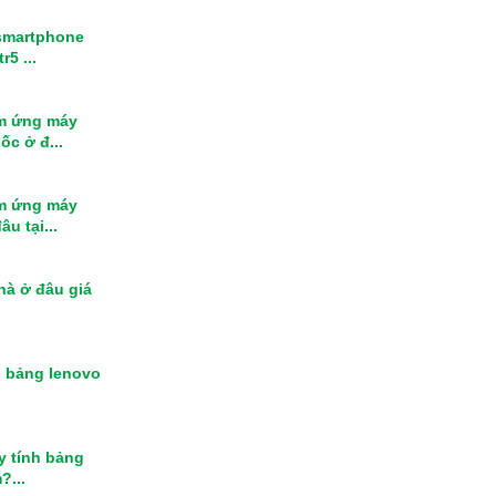
smartphone
r5 ...
m ứng máy
ốc ở đ...
m ứng máy
u tại...
nhà ở đâu giá
h bảng lenovo
y tính bảng
?...