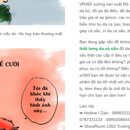
VR360 xưởng sản xuất Đồ 
da bò, đồ da đà điểu, đồ da
trăn giá rẻ tại tphcm, các m
biểu như tui da ca sau, bop
giày cá sấu, ví da cá sấu, d
n nấu ăn. Họ hay bảo thường mất
Bạn đang gặp vấn đề khôn
thắt lưng da cá sấu
đồ da 
sấu thật cao cấp ở đâu uy 
giá cả có đắt lắm không? 
phục vụ có tốt không? Đến v
vr360 bạn sẽ được tư vấn 
phẩm đồ da tốt nhất với c
lý, kèm theo đó là chế độ 
hạn cho bạn an tâm hơn!
Liên Hệ:
➡ Hotline / Zalo : 0898331
0787331133 - 0989208844
➡ ShowRoom:1352 Trường 