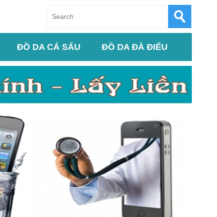
ĐỒ DA CÁ SẤU
ĐỒ DA ĐÀ ĐIỂU