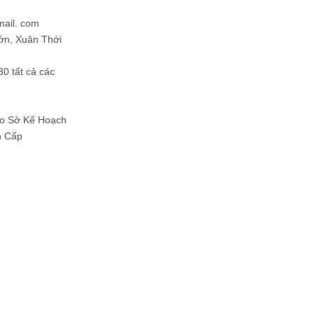
mail. com
ớn, Xuân Thới
30 tất cả các
Do Sở Kế Hoạch
h Cấp