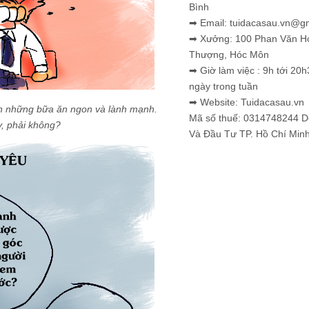
Bình
➡ Email: tuidacasau.vn@g
➡ Xưởng: 100 Phan Văn H
Thượng, Hóc Môn
➡ Giờ làm việc : 9h tới 20h
ngày trong tuần
➡ Website: Tuidacasau.vn
họn những bữa ăn ngon và lành mạnh.
Mã số thuế: 0314748244 
y, phải không?
Và Đầu Tư TP. Hồ Chí Min