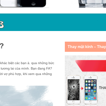
ợ?
Thay mặt kính – Tha
 khác biệt các bạn à. qua những bức
 tương lai của mình. Bạn đang FA?
ười vợ phù hợp, khi xem qua những