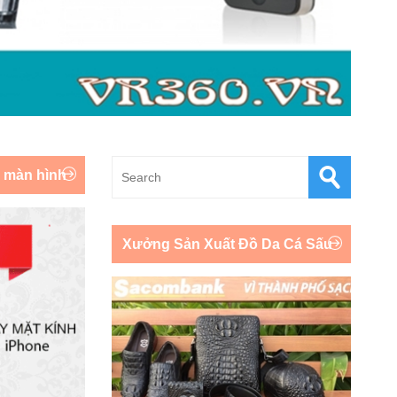
y màn hình
Xưởng Sản Xuất Đồ Da Cá Sấu