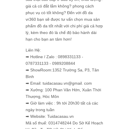
giá cả có đắt lắm không? phong cách
phục vụ có tốt không? Đến với đồ da
vr360 bạn sẽ được tư vấn chọn mua sản
phẩm đồ da tốt nhất với chi phí giá cả hợp
lý, kèm theo đó là chế độ bảo hành dài
hạn cho bạn an tâm hơn!
Liên Hệ:
➡ Hotline / Zalo : 0898331133 -
0787331133 - 0989208844
➡ ShowRoom:1352 Trường Sa, P3, Tân
Bình
➡ Email: tuidacasau.vn@gmail. com
➡ Xưởng: 100 Phan Văn Hớn, Xuân Thới
Thượng, Hóc Môn
➡ Giờ làm việc : 9h tới 20h30 tất cả các
ngày trong tuần
➡ Website: Tuidacasau.vn
Mã số thuế: 0314748244 Do Sở Kế Hoạch