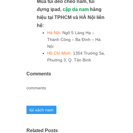
Mua túi đeo chéo nam, túi
đựng ipad,
cặp da nam
hàng
hiệu tại TPHCM và HÀ Nội liên
hệ:
Hà Nội
: Ngõ 5 Láng Hạ –
Thành Công – Ba Đình – Hà
Nội
Hồ Chí Minh
: 1354 Trường Sa,
Phường 3, Q. Tân Bình
Comments
comments
túi xách nam
Related Posts