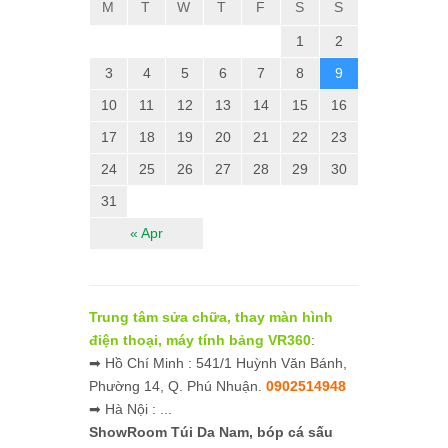
M
T
W
T
F
S
S
1
2
3
4
5
6
7
8
9
10
11
12
13
14
15
16
17
18
19
20
21
22
23
24
25
26
27
28
29
30
31
« Apr
Trung tâm sửa chữa, thay màn hình
điện thoại, máy tính bảng VR360
:
➡ Hồ Chí Minh : 541/1 Huỳnh Văn Bánh,
Phường 14, Q. Phú Nhuận.
0902514948
➡ Hà Nội : ...
ShowRoom Túi Da Nam,
bóp cá sấu