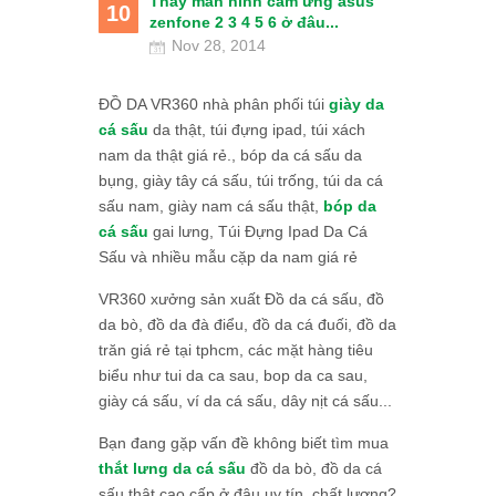
Thay màn hình cảm ứng asus
10
zenfone 2 3 4 5 6 ở đâu...
Nov 28, 2014
ĐỒ DA VR360 nhà phân phối túi
giày da
cá sấu
da thật, túi đựng ipad, túi xách
nam da thật giá rẻ., bóp da cá sấu da
bụng, giày tây cá sấu, túi trống, túi da cá
sấu nam, giày nam cá sấu thật,
bóp da
cá sấu
gai lưng, Túi Đựng Ipad Da Cá
Sấu và nhiều mẫu cặp da nam giá rẻ
VR360 xưởng sản xuất Đồ da cá sấu, đồ
da bò, đồ da đà điểu, đồ da cá đuối, đồ da
trăn giá rẻ tại tphcm, các mặt hàng tiêu
biểu như tui da ca sau, bop da ca sau,
giày cá sấu, ví da cá sấu, dây nịt cá sấu...
Bạn đang gặp vấn đề không biết tìm mua
thắt lưng da cá sấu
đồ da bò, đồ da cá
sấu thật cao cấp ở đâu uy tín, chất lượng?