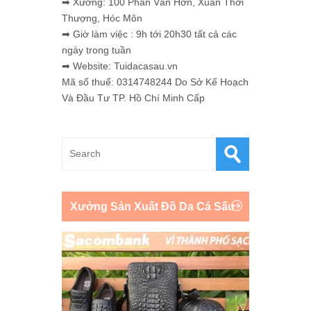
➡ Xưởng: 100 Phan Văn Hớn, Xuân Thới
Thượng, Hóc Môn
➡ Giờ làm việc : 9h tới 20h30 tất cả các
ngày trong tuần
➡ Website: Tuidacasau.vn
Mã số thuế: 0314748244 Do Sở Kế Hoạch
Và Đầu Tư TP. Hồ Chí Minh Cấp
Xưởng Sản Xuất Đồ Da Cá Sấu