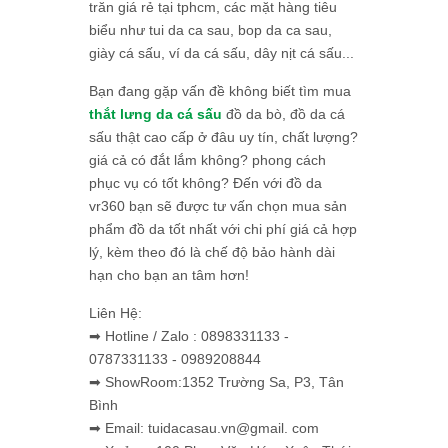
trăn giá rẻ tại tphcm, các mặt hàng tiêu
biểu như tui da ca sau, bop da ca sau,
giày cá sấu, ví da cá sấu, dây nịt cá sấu...
Bạn đang gặp vấn đề không biết tìm mua
thắt lưng da cá sấu
đồ da bò, đồ da cá
sấu thật cao cấp ở đâu uy tín, chất lượng?
giá cả có đắt lắm không? phong cách
phục vụ có tốt không? Đến với đồ da
vr360 bạn sẽ được tư vấn chọn mua sản
phẩm đồ da tốt nhất với chi phí giá cả hợp
lý, kèm theo đó là chế độ bảo hành dài
hạn cho bạn an tâm hơn!
Liên Hệ:
➡ Hotline / Zalo : 0898331133 -
0787331133 - 0989208844
➡ ShowRoom:1352 Trường Sa, P3, Tân
Bình
➡ Email: tuidacasau.vn@gmail. com