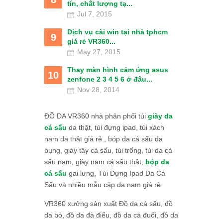
tín, chất lượng tạ...
Jul 7, 2015
Dịch vụ cài win tại nhà tphcm
9
giá rẻ VR360...
May 27, 2015
Thay màn hình cảm ứng asus
10
zenfone 2 3 4 5 6 ở đâu...
Nov 28, 2014
ĐỒ DA VR360 nhà phân phối túi
giày da
cá sấu
da thật, túi đựng ipad, túi xách
nam da thật giá rẻ., bóp da cá sấu da
bụng, giày tây cá sấu, túi trống, túi da cá
sấu nam, giày nam cá sấu thật,
bóp da
cá sấu
gai lưng, Túi Đựng Ipad Da Cá
Sấu và nhiều mẫu cặp da nam giá rẻ
VR360 xưởng sản xuất Đồ da cá sấu, đồ
da bò, đồ da đà điểu, đồ da cá đuối, đồ da