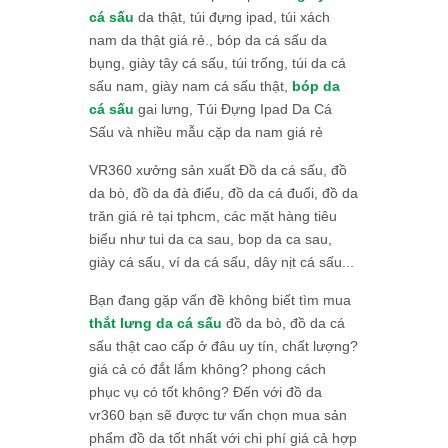
cá sấu
da thật, túi đựng ipad, túi xách
nam da thật giá rẻ., bóp da cá sấu da
bụng, giày tây cá sấu, túi trống, túi da cá
sấu nam, giày nam cá sấu thật,
bóp da
cá sấu
gai lưng, Túi Đựng Ipad Da Cá
Sấu và nhiều mẫu cặp da nam giá rẻ
VR360 xưởng sản xuất Đồ da cá sấu, đồ
da bò, đồ da đà điểu, đồ da cá đuối, đồ da
trăn giá rẻ tại tphcm, các mặt hàng tiêu
biểu như tui da ca sau, bop da ca sau,
giày cá sấu, ví da cá sấu, dây nịt cá sấu...
Bạn đang gặp vấn đề không biết tìm mua
thắt lưng da cá sấu
đồ da bò, đồ da cá
sấu thật cao cấp ở đâu uy tín, chất lượng?
giá cả có đắt lắm không? phong cách
phục vụ có tốt không? Đến với đồ da
vr360 bạn sẽ được tư vấn chọn mua sản
phẩm đồ da tốt nhất với chi phí giá cả hợp