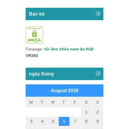
Bạn bè
Fanpage:
túi đeo chéo nam da thật
VR360
ngày tháng
August 2026
M
T
W
T
F
S
S
1
2
3
4
5
6
7
8
9