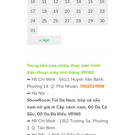
10
11
12
13
14
15
16
17
18
19
20
21
22
23
24
25
26
27
28
29
30
31
« Apr
Trung tâm sửa chữa, thay màn hình
điện thoại, máy tính bảng VR360
:
➡ Hồ Chí Minh : 541/1 Huỳnh Văn Bánh,
Phường 14, Q. Phú Nhuận.
0902514948
➡ Hà Nội : ...
ShowRoom Túi Da Nam,
bóp cá sấu
nam nữ giá rẻ
Cặp xách nam, Đồ Da Cá
Sấu, Đồ Da Đà Điểu VR360
➡ Hồ Chí Minh : 1352 Trường Sa, Phường
3, Q. Tân Bình.
➡ Hà Nội : 1 Ngõ 11 Trần Duy Hưng,