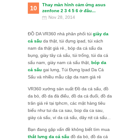
Thay màn hình cảm ứng asus
10
zenfone 2 3 4 5 6 ở đâu...
Nov 28, 2014
ĐỒ DA VR360 nhà phân phối túi
giày da
cá sấu
da thật, túi đựng ipad, túi xách
nam da thật giá rẻ., bóp da cá sấu da
bụng, giày tây cá sấu, túi trống, túi da cá
sấu nam, giày nam cá sấu thật,
bóp da
cá sấu
gai lưng, Túi Đựng Ipad Da Cá
Sấu và nhiều mẫu cặp da nam giá rẻ
VR360 xưởng sản xuất Đồ da cá sấu, đồ
da bò, đồ da đà điểu, đồ da cá đuối, đồ da
trăn giá rẻ tại tphcm, các mặt hàng tiêu
biểu như tui da ca sau, bop da ca sau,
giày cá sấu, ví da cá sấu, dây nịt cá sấu...
Bạn đang gặp vấn đề không biết tìm mua
thắt lưng da cá sấu
đồ da bò, đồ da cá