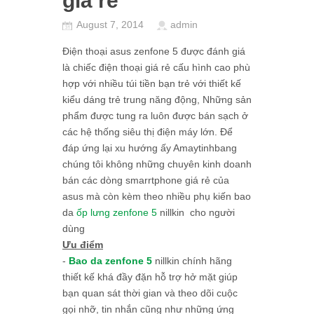
giá rẻ
August 7, 2014
admin
Điện thoại asus zenfone 5 được đánh giá
là chiếc điện thoại giá rẻ cấu hình cao phù
hợp với nhiều túi tiền bạn trẻ với thiết kế
kiểu dáng trẻ trung năng động, Những sản
phẩm được tung ra luôn được bán sạch ở
các hệ thống siêu thị điện máy lớn. Để
đáp ứng lại xu hướng ấy Amaytinhbang
chúng tôi không những chuyên kinh doanh
bán các dòng smarrtphone giá rẻ của
asus mà còn kèm theo nhiều phụ kiến bao
da
ốp lưng zenfone 5
nillkin cho người
dùng
Ưu điểm
-
Bao da zenfone 5
nillkin chính hãng
thiết kế khá đầy đặn hỗ trợ hở mặt giúp
bạn quan sát thời gian và theo dõi cuộc
gọi nhỡ, tin nhắn cũng như những ứng