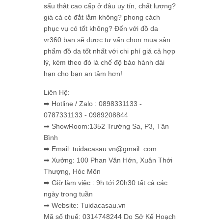
sấu thật cao cấp ở đâu uy tín, chất lượng?
giá cả có đắt lắm không? phong cách
phục vụ có tốt không? Đến với đồ da
vr360 bạn sẽ được tư vấn chọn mua sản
phẩm đồ da tốt nhất với chi phí giá cả hợp
lý, kèm theo đó là chế độ bảo hành dài
hạn cho bạn an tâm hơn!
Liên Hệ:
➡ Hotline / Zalo : 0898331133 -
0787331133 - 0989208844
➡ ShowRoom:1352 Trường Sa, P3, Tân
Bình
➡ Email: tuidacasau.vn@gmail. com
➡ Xưởng: 100 Phan Văn Hớn, Xuân Thới
Thượng, Hóc Môn
➡ Giờ làm việc : 9h tới 20h30 tất cả các
ngày trong tuần
➡ Website: Tuidacasau.vn
Mã số thuế: 0314748244 Do Sở Kế Hoạch