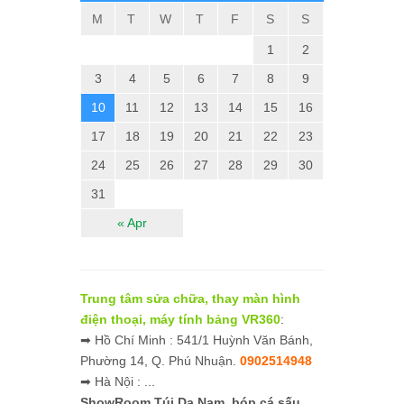
M
T
W
T
F
S
S
1
2
3
4
5
6
7
8
9
10
11
12
13
14
15
16
17
18
19
20
21
22
23
24
25
26
27
28
29
30
31
« Apr
Trung tâm sửa chữa, thay màn hình
điện thoại, máy tính bảng VR360
:
➡ Hồ Chí Minh : 541/1 Huỳnh Văn Bánh,
Phường 14, Q. Phú Nhuận.
0902514948
➡ Hà Nội : ...
ShowRoom Túi Da Nam,
bóp cá sấu