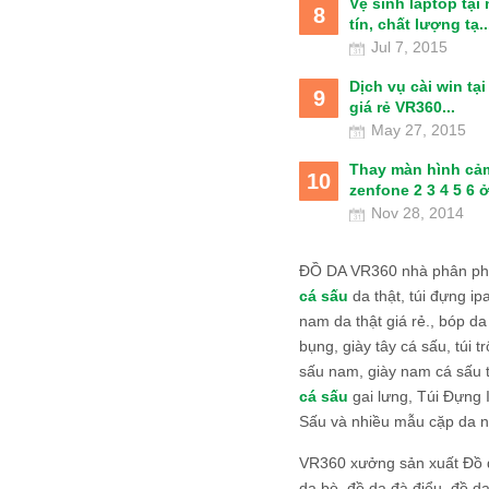
Vệ sinh laptop tại
8
tín, chất lượng tạ..
Jul 7, 2015
Dịch vụ cài win tạ
9
giá rẻ VR360...
May 27, 2015
Thay màn hình cả
10
zenfone 2 3 4 5 6 ở
Nov 28, 2014
ĐỒ DA VR360 nhà phân phố
cá sấu
da thật, túi đựng ipa
nam da thật giá rẻ., bóp da
bụng, giày tây cá sấu, túi tr
sấu nam, giày nam cá sấu 
cá sấu
gai lưng, Túi Đựng
Sấu và nhiều mẫu cặp da n
VR360 xưởng sản xuất Đồ 
da bò, đồ da đà điểu, đồ da