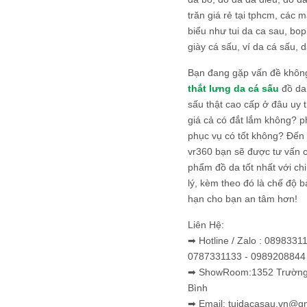
trăn giá rẻ tại tphcm, các m
biểu như tui da ca sau, bop
giày cá sấu, ví da cá sấu, d
Bạn đang gặp vấn đề khôn
thắt lưng da cá sấu
đồ da 
sấu thật cao cấp ở đâu uy 
giá cả có đắt lắm không? 
phục vụ có tốt không? Đến v
vr360 bạn sẽ được tư vấn 
phẩm đồ da tốt nhất với c
lý, kèm theo đó là chế độ 
hạn cho bạn an tâm hơn!
Liên Hệ:
➡ Hotline / Zalo : 0898331
0787331133 - 0989208844
➡ ShowRoom:1352 Trường 
Bình
➡ Email: tuidacasau.vn@g