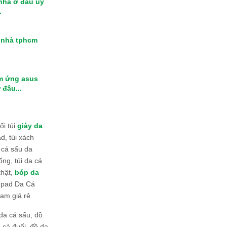
 nhà ở đâu uy
.
i nhà tphcm
m ứng asus
 đâu...
i túi
giày da
d, túi xách
 cá sấu da
ống, túi da cá
thật,
bóp da
 Ipad Da Cá
am giá rẻ
da cá sấu, đồ
 cá đuối, đồ da