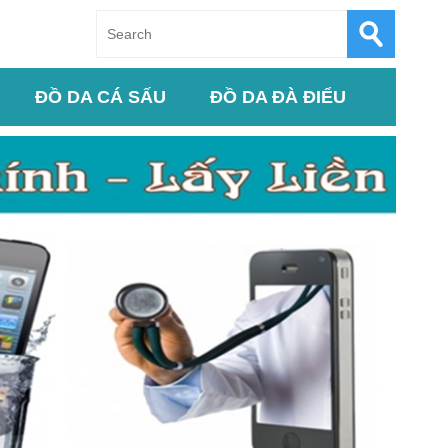
ĐỒ DA CÁ SẤU
ĐỒ DA ĐÀ ĐIỂU