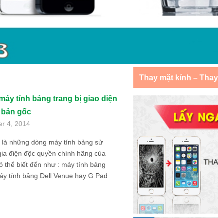
Thay mặt kính – Tha
áy tính bảng trang bị giao diện
 bản gốc
er 4, 2014
 là những dòng máy tính bảng sử
gia điện độc quyền chính hãng của
ó thể biết đến như : máy tính bảng
áy tính bảng Dell Venue hay G Pad