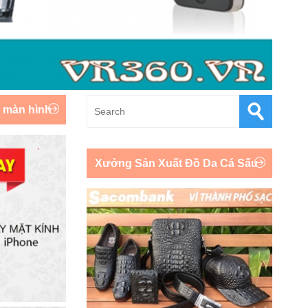
y màn hình
Xưởng Sản Xuất Đồ Da Cá Sấu