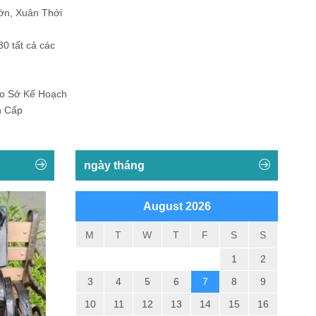
ớn, Xuân Thới
30 tất cả các
Do Sở Kế Hoạch
h Cấp
ngày tháng
August 2026
M
T
W
T
F
S
S
1
2
3
4
5
6
7
8
9
10
11
12
13
14
15
16