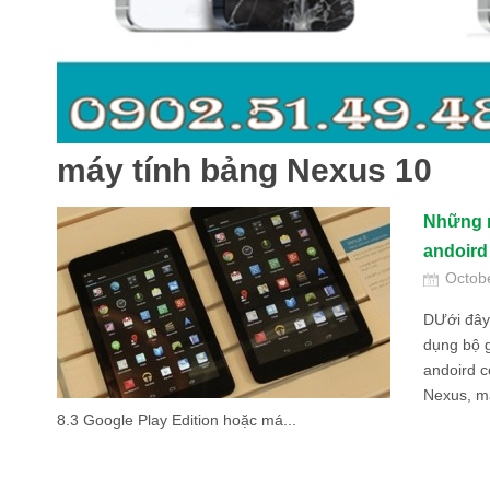
máy tính bảng Nexus 10
Những m
andoird
Octob
DƯới đây
dụng bộ 
andoird c
Nexus, m
8.3 Google Play Edition hoặc má...