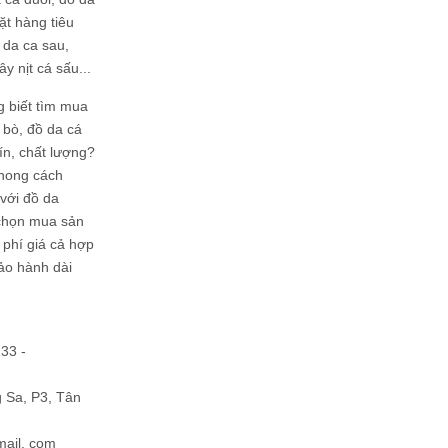
ặt hàng tiêu
 da ca sau,
ây nịt cá sấu...
g biết tìm mua
bò, đồ da cá
tín, chất lượng?
phong cách
ới đồ da
chọn mua sản
hi phí giá cả hợp
bảo hành dài
133 -
Sa, P3, Tân
mail. com