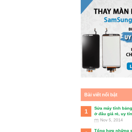
Bài viết nổi bật
Sửa máy tính bảng
1
ở đâu giá rẻ, uy tín 
Nov 5, 2014
Tổng hợp những 