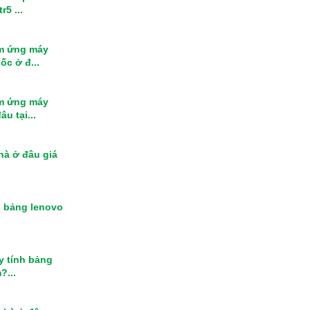
r5 ...
m ứng máy
ốc ở đ...
m ứng máy
u tại...
nhà ở đâu giá
h bảng lenovo
y tính bảng
?...