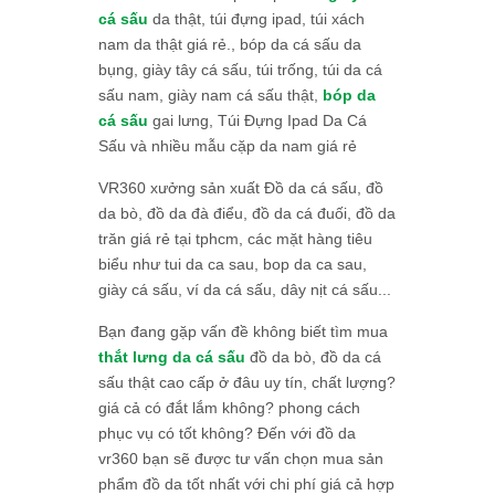
cá sấu
da thật, túi đựng ipad, túi xách
nam da thật giá rẻ., bóp da cá sấu da
bụng, giày tây cá sấu, túi trống, túi da cá
sấu nam, giày nam cá sấu thật,
bóp da
cá sấu
gai lưng, Túi Đựng Ipad Da Cá
Sấu và nhiều mẫu cặp da nam giá rẻ
VR360 xưởng sản xuất Đồ da cá sấu, đồ
da bò, đồ da đà điểu, đồ da cá đuối, đồ da
trăn giá rẻ tại tphcm, các mặt hàng tiêu
biểu như tui da ca sau, bop da ca sau,
giày cá sấu, ví da cá sấu, dây nịt cá sấu...
Bạn đang gặp vấn đề không biết tìm mua
thắt lưng da cá sấu
đồ da bò, đồ da cá
sấu thật cao cấp ở đâu uy tín, chất lượng?
giá cả có đắt lắm không? phong cách
phục vụ có tốt không? Đến với đồ da
vr360 bạn sẽ được tư vấn chọn mua sản
phẩm đồ da tốt nhất với chi phí giá cả hợp