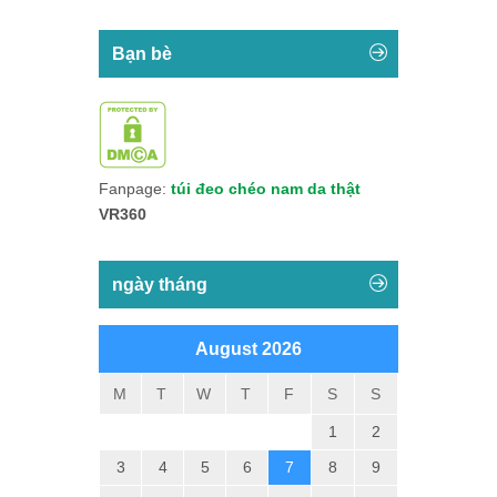
Bạn bè
Fanpage:
túi đeo chéo nam da thật
VR360
ngày tháng
August 2026
M
T
W
T
F
S
S
1
2
3
4
5
6
7
8
9