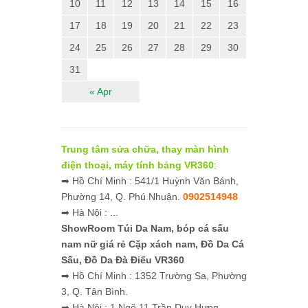
10
11
12
13
14
15
16
17
18
19
20
21
22
23
24
25
26
27
28
29
30
31
« Apr
Trung tâm sửa chữa, thay màn hình
điện thoại, máy tính bảng VR360
:
➡ Hồ Chí Minh : 541/1 Huỳnh Văn Bánh,
Phường 14, Q. Phú Nhuận.
0902514948
➡ Hà Nội : ...
ShowRoom Túi Da Nam,
bóp cá sấu
nam nữ giá rẻ
Cặp xách nam, Đồ Da Cá
Sấu, Đồ Da Đà Điểu VR360
➡ Hồ Chí Minh : 1352 Trường Sa, Phường
3, Q. Tân Bình.
➡ Hà Nội : 1 Ngõ 11 Trần Duy Hưng,