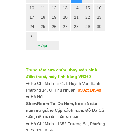
10
11
12
13
14
15
16
17
18
19
20
21
22
23
24
25
26
27
28
29
30
31
« Apr
Trung tâm sửa chữa, thay màn hình
điện thoại, máy tính bảng VR360
:
➡ Hồ Chí Minh : 541/1 Huỳnh Văn Bánh,
Phường 14, Q. Phú Nhuận.
0902514948
➡ Hà Nội : ...
ShowRoom Túi Da Nam,
bóp cá sấu
nam nữ giá rẻ
Cặp xách nam, Đồ Da Cá
Sấu, Đồ Da Đà Điểu VR360
➡ Hồ Chí Minh : 1352 Trường Sa, Phường
3, Q. Tân Bình.