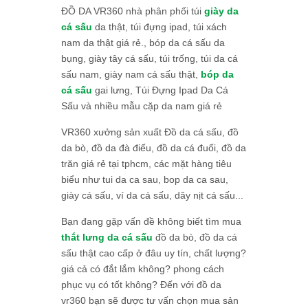
ĐỒ DA VR360 nhà phân phối túi
giày da
cá sấu
da thật, túi đựng ipad, túi xách
nam da thật giá rẻ., bóp da cá sấu da
bụng, giày tây cá sấu, túi trống, túi da cá
sấu nam, giày nam cá sấu thật,
bóp da
cá sấu
gai lưng, Túi Đựng Ipad Da Cá
Sấu và nhiều mẫu cặp da nam giá rẻ
VR360 xưởng sản xuất Đồ da cá sấu, đồ
da bò, đồ da đà điểu, đồ da cá đuối, đồ da
trăn giá rẻ tại tphcm, các mặt hàng tiêu
biểu như tui da ca sau, bop da ca sau,
giày cá sấu, ví da cá sấu, dây nịt cá sấu...
Bạn đang gặp vấn đề không biết tìm mua
thắt lưng da cá sấu
đồ da bò, đồ da cá
sấu thật cao cấp ở đâu uy tín, chất lượng?
giá cả có đắt lắm không? phong cách
phục vụ có tốt không? Đến với đồ da
vr360 bạn sẽ được tư vấn chọn mua sản