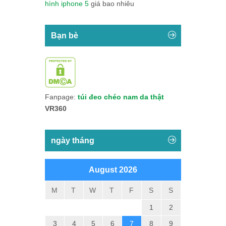
hình iphone 5
giá bao nhiêu
Bạn bè
Fanpage:
túi đeo chéo nam da thật
VR360
ngày tháng
August 2026
M
T
W
T
F
S
S
1
2
3
4
5
6
7
8
9