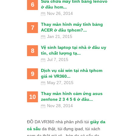
Sửa chữa máy tính bảng lenovo
6
ở đâu hcm...
Nov 26, 2014
Thay màn hình máy tính bảng
7
ACER ở đâu tphcm?...
Jan 21, 2015
Vệ sinh laptop tại nhà ở đâu uy
8
tín, chất lượng tạ...
Jul 7, 2015
Dịch vụ cài win tại nhà tphcm
9
giá rẻ VR360...
May 27, 2015
Thay màn hình cảm ứng asus
10
zenfone 2 3 4 5 6 ở đâu...
Nov 28, 2014
ĐỒ DA VR360 nhà phân phối túi
giày da
cá sấu
da thật, túi đựng ipad, túi xách
nam da thật giá rẻ., bóp da cá sấu da