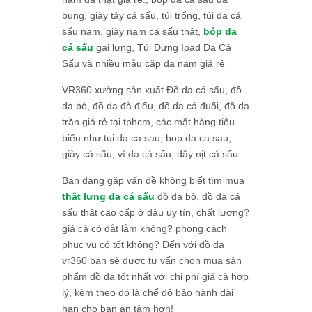
bụng, giày tây cá sấu, túi trống, túi da cá
sấu nam, giày nam cá sấu thật,
bóp da
cá sấu
gai lưng, Túi Đựng Ipad Da Cá
Sấu và nhiều mẫu cặp da nam giá rẻ
VR360 xưởng sản xuất Đồ da cá sấu, đồ
da bò, đồ da đà điểu, đồ da cá đuối, đồ da
trăn giá rẻ tại tphcm, các mặt hàng tiêu
biểu như tui da ca sau, bop da ca sau,
giày cá sấu, ví da cá sấu, dây nịt cá sấu...
Bạn đang gặp vấn đề không biết tìm mua
thắt lưng da cá sấu
đồ da bò, đồ da cá
sấu thật cao cấp ở đâu uy tín, chất lượng?
giá cả có đắt lắm không? phong cách
phục vụ có tốt không? Đến với đồ da
vr360 bạn sẽ được tư vấn chọn mua sản
phẩm đồ da tốt nhất với chi phí giá cả hợp
lý, kèm theo đó là chế độ bảo hành dài
hạn cho bạn an tâm hơn!