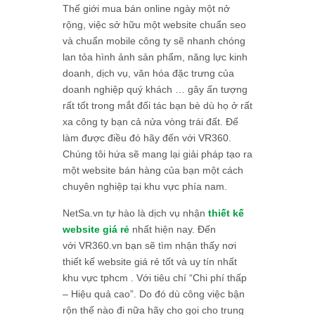
Thế giới mua bán online ngày một nở
rộng, việc sở hữu một website chuẩn seo
và chuẩn mobile công ty sẽ nhanh chóng
lan tỏa hình ảnh sản phẩm, năng lực kinh
doanh, dịch vụ, văn hóa đặc trưng của
doanh nghiệp quý khách … gây ấn tượng
rất tốt trong mắt đối tác bạn bè dù họ ở rất
xa công ty bạn cả nửa vòng trái đất. Để
làm được điều đó hãy đến với VR360.
Chúng tôi hứa sẽ mang lại giải pháp tạo ra
một website bán hàng của bạn một cách
chuyên nghiệp tại khu vực phía nam.
NetSa.vn tự hào là dịch vụ nhận
thiết kế
website giá rẻ
nhất hiện nay. Đến
với VR360.vn bạn sẽ tìm nhận thấy nơi
thiết kế website giá rẻ tốt và uy tín nhất
khu vực tphcm . Với tiêu chí “Chi phí thấp
– Hiệu quả cao”. Do đó dù công việc bận
rộn thế nào đi nữa hãy cho gọi cho trung