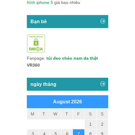
hình iphone 5
giá bao nhiêu
Bạn bè
Fanpage:
túi đeo chéo nam da thật
VR360
ngày tháng
August 2026
M
T
W
T
F
S
S
1
2
3
4
5
6
7
8
9