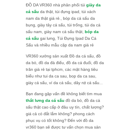
ĐỒ DA VR360 nhà phân phối túi
giày da
cá sấu
da thật, túi đựng ipad, túi xách
nam da thật giá rẻ., bóp da cá sấu da
bụng, giày tây cá sấu, túi trống, túi da cá
sấu nam, giày nam cá sấu thật,
bóp da
cá sấu
gai lưng, Túi Đựng Ipad Da Cá
Sấu và nhiều mẫu cặp da nam giá rẻ
VR360 xưởng sản xuất Đồ da cá sấu, đồ
da bò, đồ da đà điểu, đồ da cá đuối, đồ da
trăn giá rẻ tại tphcm, các mặt hàng tiêu
biểu như tui da ca sau, bop da ca sau,
giày cá sấu, ví da cá sấu, dây nịt cá sấu...
Bạn đang gặp vấn đề không biết tìm mua
thắt lưng da cá sấu
đồ da bò, đồ da cá
sấu thật cao cấp ở đâu uy tín, chất lượng?
giá cả có đắt lắm không? phong cách
phục vụ có tốt không? Đến với đồ da
vr360 bạn sẽ được tư vấn chọn mua sản