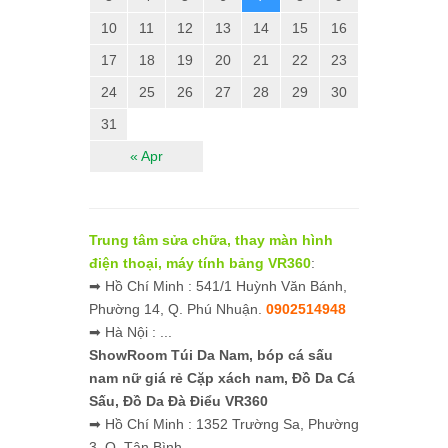
10
11
12
13
14
15
16
17
18
19
20
21
22
23
24
25
26
27
28
29
30
31
« Apr
Trung tâm sửa chữa, thay màn hình
điện thoại, máy tính bảng VR360
:
➡ Hồ Chí Minh : 541/1 Huỳnh Văn Bánh,
Phường 14, Q. Phú Nhuận.
0902514948
➡ Hà Nội : ...
ShowRoom Túi Da Nam,
bóp cá sấu
nam nữ giá rẻ
Cặp xách nam, Đồ Da Cá
Sấu, Đồ Da Đà Điểu VR360
➡ Hồ Chí Minh : 1352 Trường Sa, Phường
3, Q. Tân Bình.