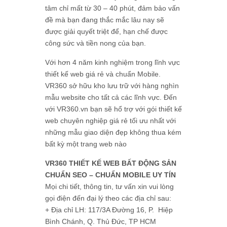
tâm chỉ mất từ 30 – 40 phút, đảm bảo vấn
đề mà bạn đang thắc mắc lâu nay sẽ
được giải quyết triệt để, hạn chế được
công sức và tiền nong của bạn.
Với hơn 4 năm kinh nghiệm trong lĩnh vực
thiết kế web giá rẻ và chuẩn Mobile.
VR360 sở hữu kho lưu trữ với hàng nghìn
mẫu website cho tất cả các lĩnh vực. Đến
với VR360.vn bạn sẽ hổ trợ với gói thiết kế
web chuyên nghiệp giá rẻ tối ưu nhất với
những mẫu giao diện đẹp không thua kém
bất kỳ một trang web nào
VR360 THIẾT KẾ WEB BẤT ĐỘNG SẢN
CHUẨN SEO – CHUẨN MOBILE UY TÍN
Mọi chi tiết, thông tin, tư vấn xin vui lòng
gọi điện đến đại lý theo các địa chỉ sau:
+ Địa chỉ LH: 117/3A Đường 16, P. Hiệp
Bình Chánh, Q. Thủ Đức, TP HCM