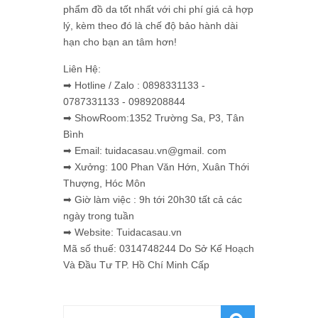
phẩm đồ da tốt nhất với chi phí giá cả hợp
lý, kèm theo đó là chế độ bảo hành dài
hạn cho bạn an tâm hơn!
Liên Hệ:
➡ Hotline / Zalo : 0898331133 -
0787331133 - 0989208844
➡ ShowRoom:1352 Trường Sa, P3, Tân
Bình
➡ Email: tuidacasau.vn@gmail. com
➡ Xưởng: 100 Phan Văn Hớn, Xuân Thới
Thượng, Hóc Môn
➡ Giờ làm việc : 9h tới 20h30 tất cả các
ngày trong tuần
➡ Website: Tuidacasau.vn
Mã số thuế: 0314748244 Do Sở Kế Hoạch
Và Đầu Tư TP. Hồ Chí Minh Cấp