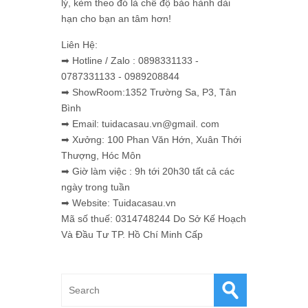
lý, kèm theo đó là chế độ bảo hành dài
hạn cho bạn an tâm hơn!
Liên Hệ:
➡ Hotline / Zalo : 0898331133 -
0787331133 - 0989208844
➡ ShowRoom:1352 Trường Sa, P3, Tân
Bình
➡ Email: tuidacasau.vn@gmail. com
➡ Xưởng: 100 Phan Văn Hớn, Xuân Thới
Thượng, Hóc Môn
➡ Giờ làm việc : 9h tới 20h30 tất cả các
ngày trong tuần
➡ Website: Tuidacasau.vn
Mã số thuế: 0314748244 Do Sở Kế Hoạch
Và Đầu Tư TP. Hồ Chí Minh Cấp