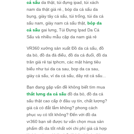
cá sấu
da thật, túi đựng ipad, túi xách
nam da thật giá rẻ., bóp da cá sấu da
bụng, giày tây cá sấu, túi trống, túi da cá
sấu nam, giày nam cá sấu thật,
bóp da
cá sấu
gai lưng, Túi Đựng Ipad Da Cá
Sấu và nhiều mẫu cặp da nam giá rẻ
VR360 xưởng sản xuất Đồ da cá sấu, đồ
da bò, đồ da đà điểu, đồ da cá đuối, đồ da
trăn giá rẻ tại tphcm, các mặt hàng tiêu
biểu như tui da ca sau, bop da ca sau,
giày cá sấu, ví da cá sấu, dây nịt cá sấu...
Bạn đang gặp vấn đề không biết tìm mua
thắt lưng da cá sấu
đồ da bò, đồ da cá
sấu thật cao cấp ở đâu uy tín, chất lượng?
giá cả có đắt lắm không? phong cách
phục vụ có tốt không? Đến với đồ da
vr360 bạn sẽ được tư vấn chọn mua sản
phẩm đồ da tốt nhất với chi phí giá cả hợp