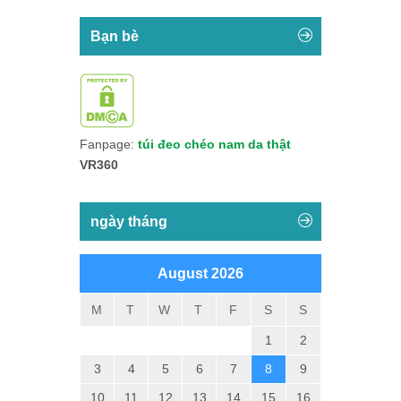
Bạn bè
Fanpage:
túi đeo chéo nam da thật
VR360
ngày tháng
August 2026
M
T
W
T
F
S
S
1
2
3
4
5
6
7
8
9
10
11
12
13
14
15
16