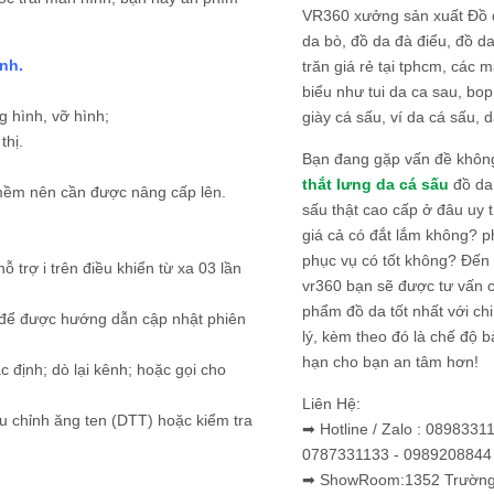
VR360 xưởng sản xuất Đồ 
da bò, đồ da đà điểu, đồ da
ình.
trăn giá rẻ tại tphcm, các m
biểu như tui da ca sau, bop
 hình, vỡ hình;
giày cá sấu, ví da cá sấu, d
thị.
Bạn đang gặp vấn đề khôn
thắt lưng da cá sấu
đồ da 
mềm nên cần được nâng cấp lên.
sấu thật cao cấp ở đâu uy 
giá cả có đắt lắm không? 
phục vụ có tốt không? Đến v
 trợ i trên điều khiển từ xa 03 lần
vr360 bạn sẽ được tư vấn 
phẩm đồ da tốt nhất với c
i để được hướng dẫn cập nhật phiên
lý, kèm theo đó là chế độ 
hạn cho bạn an tâm hơn!
c định; dò lại kênh; hoặc gọi cho
Liên Hệ:
u chỉnh ăng ten (DTT) hoặc kiểm tra
➡ Hotline / Zalo : 0898331
0787331133 - 0989208844
➡ ShowRoom:1352 Trường 