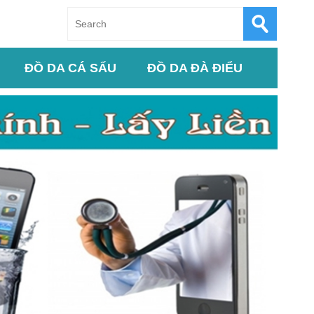
ĐỒ DA CÁ SẤU
ĐỒ DA ĐÀ ĐIỂU