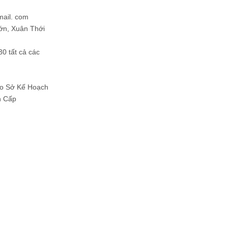
mail. com
ớn, Xuân Thới
30 tất cả các
Do Sở Kế Hoạch
h Cấp