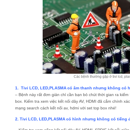
Các bệnh thường gặp ở tivi lcd, pla
1. Tivi LCD, LED,PLASMA có âm thanh nhưng không có h
– Bệnh này rất đơn giản chỉ cần bạn bỏ chút thời gian ra kiểm t
box. Kiểm tra xem việc kết nối dây AV, HDMI đã cắm chính xác
mạng search cách kết nối av, hdmi với set top box nhé!
2. Tivi LCD, LED,PLASMA có hình nhưng không có tiếng 
– Kiểm tra xem cổng kết nối dây AV, HDMI, SPDIF kết nỗi giữa