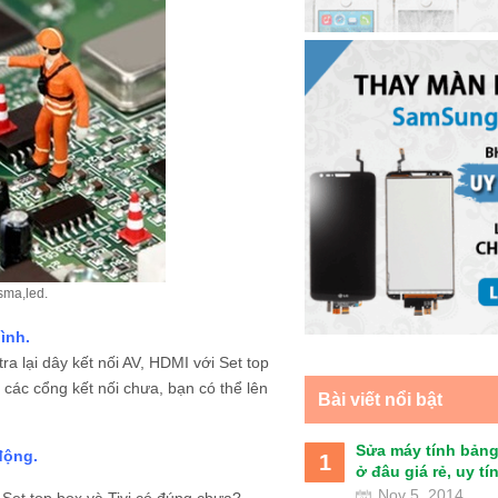
sma,led.
ình.
ra lại dây kết nối AV, HDMI với Set top
 các cổng kết nối chưa, bạn có thể lên
Bài viết nổi bật
Sửa máy tính bảng
động.
1
ở đâu giá rẻ, uy tín 
Nov 5, 2014
 Set top box và Tivi có đúng chưa?