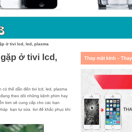
 ở tivi lcd, led, plasma
ặp ở tivi lcd,
Thay mặt kính – Tha
có thể dẫn đến tivi lcd, led, plasma
i đang theo dõi những kệnh phim hay
uyễn kim sẽ cung cấp cho các bạn
pháp bạn tự sửa tivi để khắc phục khi