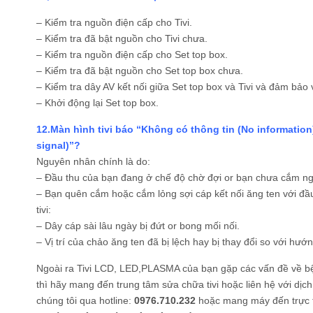
– Kiểm tra nguồn điện cấp cho Tivi.
– Kiểm tra đã bật nguồn cho Tivi chưa.
– Kiểm tra nguồn điện cấp cho Set top box.
– Kiểm tra đã bật nguồn cho Set top box chưa.
– Kiểm tra dây AV kết nối giữa Set top box và Tivi và đảm bảo v
– Khởi động lại Set top box.
12.Màn hình tivi báo “Không có thông tin (No information
signal)”?
Nguyên nhân chính là do:
– Đầu thu của bạn đang ở chế độ chờ đợi or bạn chưa cắm ng
– Bạn quên cắm hoặc cắm lỏng sợi cáp kết nối ăng ten với đầu
tivi:
– Dây cáp sài lâu ngày bị đứt or bong mối nối.
– Vị trí của chảo ăng ten đã bị lệch hay bị thay đổi so với hướ
Ngoài ra Tivi LCD, LED,PLASMA của bạn gặp các vấn đề về b
thì hãy mang đến trung tâm sửa chữa tivi hoặc liên hệ với dịc
chúng tôi qua hotline:
0976.710.232
hoặc mang máy đến trực ti