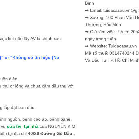
Bình
➡ Email: tuidacasau.vn@g
➡ Xưởng: 100 Phan Văn H
Thượng, Hóc Môn
➡ Giờ làm việc : 9h tới 20h
iệc kết nối dây AV là chính xác.
ngày trong tuần
➡ Website: Tuidacasau.vn
Mã số thuế: 0314748244 
)” or “Không có tín hiệu (No
Và Đầu Tư TP. Hồ Chí Min
uồn điện.
 thu or lỏng và chưa cắm đầu thu với
ng lắp đặt ban đầu.
ệnh nguồn, bệnh cao áp, bệnh panel
h vụ
sửa tivi tại nhà
của NGUYỄN KIM
ếp tại địa chỉ
40/26 Đường Gò Dầu ,