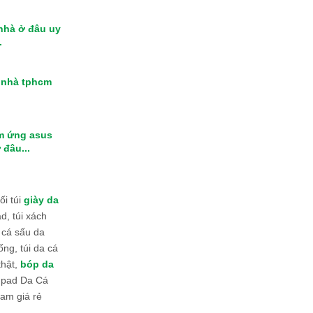
 nhà ở đâu uy
.
i nhà tphcm
m ứng asus
 đâu...
i túi
giày da
d, túi xách
 cá sấu da
ống, túi da cá
thật,
bóp da
 Ipad Da Cá
am giá rẻ