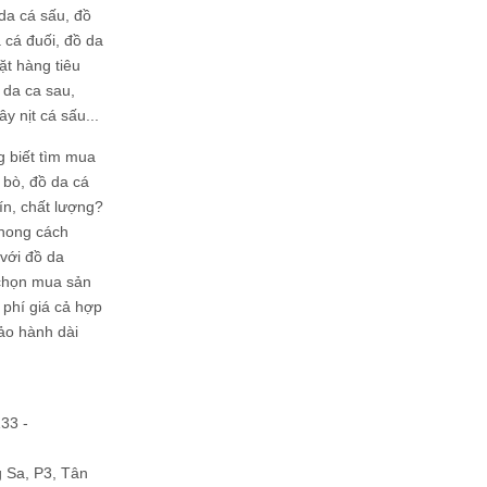
da cá sấu, đồ
 cá đuối, đồ da
ặt hàng tiêu
 da ca sau,
ây nịt cá sấu...
g biết tìm mua
bò, đồ da cá
tín, chất lượng?
phong cách
ới đồ da
chọn mua sản
hi phí giá cả hợp
bảo hành dài
133 -
Sa, P3, Tân