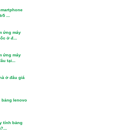
smartphone
r5 ...
m ứng máy
ốc ở đ...
m ứng máy
u tại...
nhà ở đâu giá
h bảng lenovo
y tính bảng
?...