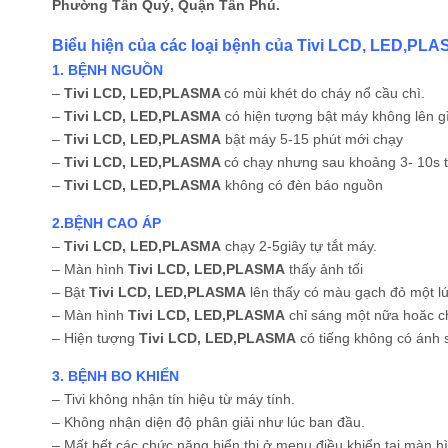
Phường Tân Quý, Quận Tân Phú.
Biểu hiện của các loại bệnh của Tivi LCD, LED,PL
1. BỆNH NGUỒN
–
Tivi LCD, LED,PLASMA
có mùi khét do cháy nổ cầu chì.
–
Tivi LCD, LED,PLASMA
có hiện tượng bật máy không lên gì
–
Tivi LCD, LED,PLASMA
bật máy 5-15 phút mới chạy
–
Tivi LCD, LED,PLASMA
có chạy nhưng sau khoảng 3- 10s t
–
Tivi LCD, LED,PLASMA
không có đèn báo nguồn
2.BỆNH CAO ÁP
–
Tivi LCD, LED,PLASMA
chạy 2-5giây tự tắt máy.
– Màn hình
Tivi LCD, LED,PLASMA
thấy ảnh tối
– Bật
Tivi LCD, LED,PLASMA
lên thấy có màu gạch đỏ một l
– Màn hình
Tivi LCD, LED,PLASMA
chỉ sáng một nữa hoăc ch
– Hiện tượng
Tivi LCD, LED,PLASMA
có tiếng không có ánh 
3. BỆNH BO KHIỂN
– Tivi không nhận tín hiệu từ máy tính.
– Không nhận diện độ phân giải như lúc ban đầu.
– Mất hết các chức năng hiển thị ở menu điều khiển tại màn h