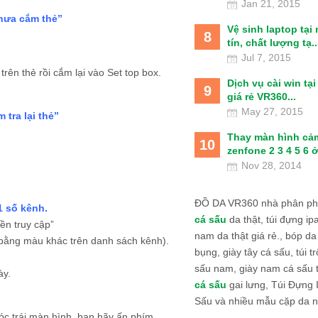
Jan 21, 2015
hưa cắm thẻ”
Vệ sinh laptop tại
8
tín, chất lượng tạ..
Jul 7, 2015
trên thẻ rồi cắm lại vào Set top box.
Dịch vụ cài win tạ
9
giá rẻ VR360...
May 27, 2015
 tra lại thẻ”
Thay màn hình cả
10
zenfone 2 3 4 5 6 ở
Nov 28, 2014
ĐỒ DA VR360 nhà phân phố
1 số kênh.
cá sấu
da thật, túi đựng ipa
yền truy cập”
nam da thật giá rẻ., bóp da
bằng màu khác trên danh sách kênh).
bụng, giày tây cá sấu, túi tr
sấu nam, giày nam cá sấu 
ày.
cá sấu
gai lưng, Túi Đựng
Sấu và nhiều mẫu cặp da n
 góc trái màn hình, bạn hãy ấn phím