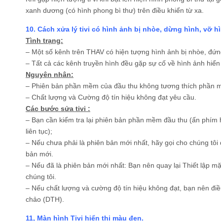
xanh dương (có hình phong bì thư) trên điều khiển từ xa.
10. Cách xửa lý tivi có hình ảnh bị nhòe, dừng hình, vỡ h
Tình trạng:
– Một số kênh trên THAV có hiện tượng hình ảnh bị nhòe, đứng
– Tất cả các kênh truyền hình đều gặp sự cố về hình ảnh hiển 
Nguyên nhân:
– Phiên bản phần mềm của đầu thu không tương thích phần 
– Chất lượng và Cường độ tín hiệu không đạt yêu cầu.
Các bước sửa tivi :
– Bạn cần kiểm tra lại phiên bản phần mềm đầu thu (ấn phím hỗ
liên tục);
– Nếu chưa phải là phiên bản mới nhất, hãy gọi cho chúng tô
bản mới.
– Nếu đã là phiên bản mới nhất: Bạn nên quay lại Thiết lập mặ
chúng tôi.
– Nếu chất lượng và cường độ tín hiệu không đạt, bạn nên điề
chảo (DTH).
11, Màn hình Tivi hiển thị màu đen.