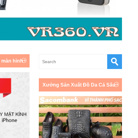
y màn hình
Xưởng Sản Xuất Đồ Da Cá Sấu