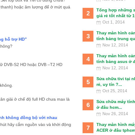
âm thanh) hoặc âm lượng để ở mứt quá
Tổng hợp những 
2
giá rẻ tốt nhất từ 1t
Oct 1, 2014
Thay màn hình cả
3
tính bảng trung qu
ng hỗ trợ HD”
Nov 12, 2014
 không?
Thay màn hình cả
4
tính bảng asus ở đâ
 chữ DVB-S2 HD hoặc DVB –T2 HD
Nov 12, 2014
Sửa chữa tivi tại 
5
rẻ, uy tín ?...
 không.
Oct 25, 2014
n giải ở chế độ full HD chưa max là
Sửa chữa máy tín
6
ở đâu hcm...
Nov 26, 2014
anh không đồng bộ với nhau
Thay màn hình má
 phút hãy cắm nguồn vào và khởi động
7
ACER ở đâu tphcm