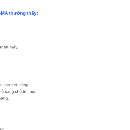
ASMA thường thấy:
.
ự tắt máy.
úc sau mới sáng
ỗ sáng chỗ tối thui.
sáng.
ình