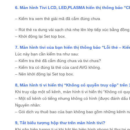
6. Màn hình Tivi LCD, LED,PLASMA hiển thị thông báo “C
– Kiểm tra xem thẻ giải mã đã cắm đúng chưa
– Rút thẻ ra dung vải sạch chà nhẹ lên lớp tiếp xúc bằng đồng 
– Khởi động lại Set top box.
7. Màn hình tivi của bạn hiển thị thông báo “Lỗi thẻ – Kiểm
Lúc này bạn cần kiểm tra như sau:
– Kiểm tra thẻ đã cắm đúng chưa và tivi chưa?
– Kiểm tra có đúng là thẻ của card AVG không.
– Nên khởi động lại Set top box.
8, Màn hình ti vi hiển thị “Không có quyền truy cập” trên 
Khi truy cập một số kênh, màn hình ti vi hiển thị “Không có qu
– Một số kênh có tiếng nhưng không có hình (được đánh dấu 
Nguyên nhân:
– Gói dịch vụ thuê bao của bạn không bao gồm những kênh n
9, Tắt biểu tượng hộp thư trên màn hình tivi?
Khi gặp hiện tượng ti vi khi bật lên hiện hình phong bì thư tại