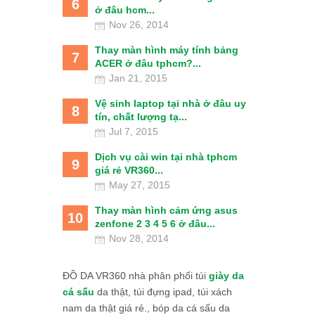
6
ở đâu hcm...
Nov 26, 2014
Thay màn hình máy tính bảng
7
ACER ở đâu tphcm?...
Jan 21, 2015
Vệ sinh laptop tại nhà ở đâu uy
8
tín, chất lượng tạ...
Jul 7, 2015
Dịch vụ cài win tại nhà tphcm
9
giá rẻ VR360...
May 27, 2015
Thay màn hình cảm ứng asus
10
zenfone 2 3 4 5 6 ở đâu...
Nov 28, 2014
ĐỒ DA VR360 nhà phân phối túi
giày da
cá sấu
da thật, túi đựng ipad, túi xách
nam da thật giá rẻ., bóp da cá sấu da