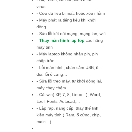
virus…
- Cứu dữ liệu bị mất, hoặc xóa nhầm
- Máy phát ra tiếng kêu khi khởi
động
- Sửa lỗi kết nối mạng, mạng lan, wifi
-
Thay màn hình lap top
các hãng
máy tính
- Máy laptop không nhận pin, pin
chập trờn…
- Lỗi màn hình, chân cắm USB, ổ
đĩa, lỗi ổ cứng…
- Sửa lỗi treo máy, tự khởi động lại,
máy chạy chậm…
- Cài win( XP, 7, 8, Linux…), Word,
Exel, Fonts, Autocad,…
- Lắp ráp, nâng cấp, thay thế linh
kiện máy tính ( Ram, ổ cứng, chip,
main…)
….