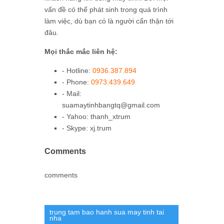
vấn đề có thể phát sinh trong quá trình
làm việc, dù bạn có là người cẩn thận tới
đâu.
Mọi thắc mắc liên hệ:
- Hotline:
0936.387.894
- Phone:
0973.439.649
- Mail:
suamaytinhbangtq@gmail.com
- Yahoo: thanh_xtrum
- Skype: xj.trum
Comments
comments
trung tam bao hanh sua may tinh tai
nha