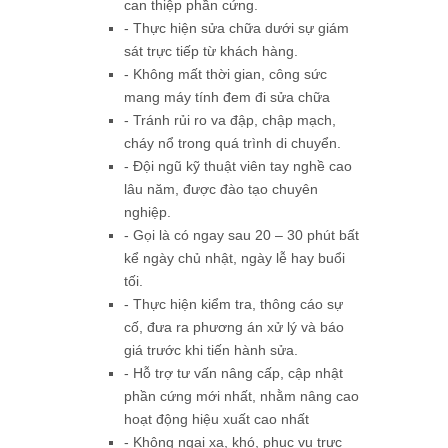
can thiệp phần cứng.
- Thực hiện sửa chữa dưới sự giám
sát trực tiếp từ khách hàng.
- Không mất thời gian, công sức
mang máy tính đem đi sửa chữa
- Tránh rủi ro va đập, chập mạch,
cháy nổ trong quá trình di chuyển.
- Đội ngũ kỹ thuật viên tay nghề cao
lâu năm, được đào tạo chuyên
nghiệp.
- Gọi là có ngay sau 20 – 30 phút bất
kể ngày chủ nhật, ngày lễ hay buổi
tối.
- Thực hiện kiểm tra, thông cáo sự
cố, đưa ra phương án xử lý và báo
giá trước khi tiến hành sửa.
- Hỗ trợ tư vấn nâng cấp, cập nhật
phần cứng mới nhất, nhằm nâng cao
hoạt động hiệu xuất cao nhất
- Không ngại xa, khó, phục vụ trực