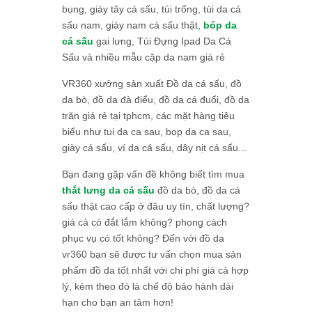
bụng, giày tây cá sấu, túi trống, túi da cá
sấu nam, giày nam cá sấu thật,
bóp da
cá sấu
gai lưng, Túi Đựng Ipad Da Cá
Sấu và nhiều mẫu cặp da nam giá rẻ
VR360 xưởng sản xuất Đồ da cá sấu, đồ
da bò, đồ da đà điểu, đồ da cá đuối, đồ da
trăn giá rẻ tại tphcm, các mặt hàng tiêu
biểu như tui da ca sau, bop da ca sau,
giày cá sấu, ví da cá sấu, dây nịt cá sấu...
Bạn đang gặp vấn đề không biết tìm mua
thắt lưng da cá sấu
đồ da bò, đồ da cá
sấu thật cao cấp ở đâu uy tín, chất lượng?
giá cả có đắt lắm không? phong cách
phục vụ có tốt không? Đến với đồ da
vr360 bạn sẽ được tư vấn chọn mua sản
phẩm đồ da tốt nhất với chi phí giá cả hợp
lý, kèm theo đó là chế độ bảo hành dài
hạn cho bạn an tâm hơn!