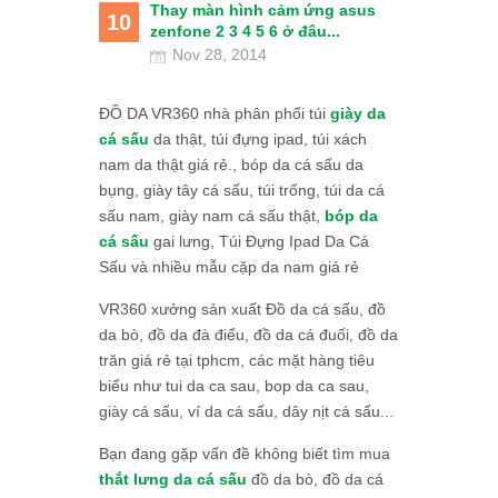
Thay màn hình cảm ứng asus
10
zenfone 2 3 4 5 6 ở đâu...
Nov 28, 2014
ĐỒ DA VR360 nhà phân phối túi
giày da
cá sấu
da thật, túi đựng ipad, túi xách
nam da thật giá rẻ., bóp da cá sấu da
bụng, giày tây cá sấu, túi trống, túi da cá
sấu nam, giày nam cá sấu thật,
bóp da
cá sấu
gai lưng, Túi Đựng Ipad Da Cá
Sấu và nhiều mẫu cặp da nam giá rẻ
VR360 xưởng sản xuất Đồ da cá sấu, đồ
da bò, đồ da đà điểu, đồ da cá đuối, đồ da
trăn giá rẻ tại tphcm, các mặt hàng tiêu
biểu như tui da ca sau, bop da ca sau,
giày cá sấu, ví da cá sấu, dây nịt cá sấu...
Bạn đang gặp vấn đề không biết tìm mua
thắt lưng da cá sấu
đồ da bò, đồ da cá