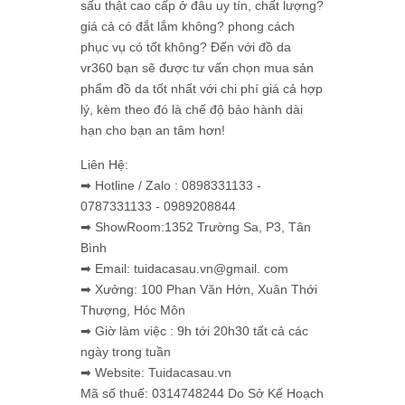
sấu thật cao cấp ở đâu uy tín, chất lượng?
giá cả có đắt lắm không? phong cách
phục vụ có tốt không? Đến với đồ da
vr360 bạn sẽ được tư vấn chọn mua sản
phẩm đồ da tốt nhất với chi phí giá cả hợp
lý, kèm theo đó là chế độ bảo hành dài
hạn cho bạn an tâm hơn!
Liên Hệ:
➡ Hotline / Zalo : 0898331133 -
0787331133 - 0989208844
➡ ShowRoom:1352 Trường Sa, P3, Tân
Bình
➡ Email: tuidacasau.vn@gmail. com
➡ Xưởng: 100 Phan Văn Hớn, Xuân Thới
Thượng, Hóc Môn
➡ Giờ làm việc : 9h tới 20h30 tất cả các
ngày trong tuần
➡ Website: Tuidacasau.vn
Mã số thuế: 0314748244 Do Sở Kế Hoạch