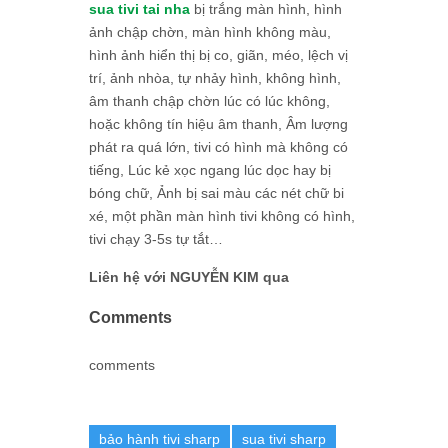
sua tivi tai nha
bị trắng màn hình, hình
ảnh chập chờn, màn hình không màu,
hình ảnh hiển thị bị co, giãn, méo, lệch vị
trí, ảnh nhòa, tự nhảy hình, không hình,
âm thanh chập chờn lúc có lúc không,
hoặc không tín hiệu âm thanh, Âm lượng
phát ra quá lớn, tivi có hình mà không có
tiếng, Lúc kẻ xọc ngang lúc dọc hay bị
bóng chữ, Ảnh bị sai màu các nét chữ bi
xé, một phần màn hình tivi không có hình,
tivi chạy 3-5s tự tắt…
Liên hệ với NGUYỄN KIM qua
Comments
comments
bảo hành tivi sharp
sua tivi sharp