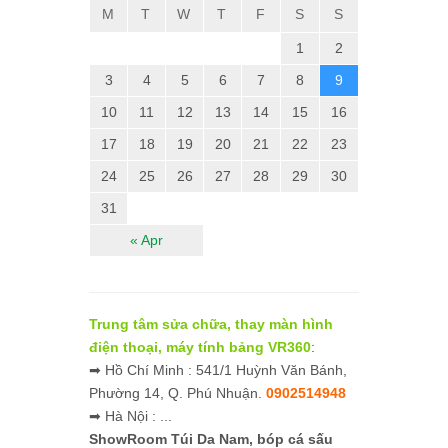
M
T
W
T
F
S
S
1
2
3
4
5
6
7
8
9
10
11
12
13
14
15
16
17
18
19
20
21
22
23
24
25
26
27
28
29
30
31
« Apr
Trung tâm sửa chữa, thay màn hình
điện thoại, máy tính bảng VR360
:
➡ Hồ Chí Minh : 541/1 Huỳnh Văn Bánh,
Phường 14, Q. Phú Nhuận.
0902514948
➡ Hà Nội : ...
ShowRoom Túi Da Nam,
bóp cá sấu