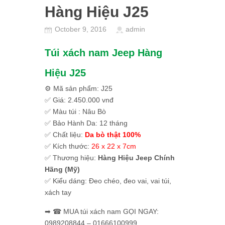
Hàng Hiệu J25
October 9, 2016
admin
Túi xách nam Jeep Hàng
Hiệu J25
⚙ Mã sản phẩm: J25
✅ Giá: 2.450.000 vnđ
✅ Màu túi : Nâu Bò
✅ Bảo Hành Da: 12 tháng
✅ Chất liệu:
Da bò thật 100%
✅ Kích thước:
26 x 22 x 7cm
✅ Thương hiệu:
Hàng Hiệu Jeep Chính
Hãng (Mỹ)
✅ Kiểu dáng: Đeo chéo, đeo vai, vai túi,
xách tay
➡ ☎ MUA túi xách nam GỌI NGAY:
0989208844 – 01666100999