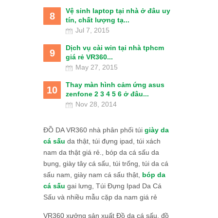
Vệ sinh laptop tại nhà ở đâu uy
8
tín, chất lượng tạ...
Jul 7, 2015
Dịch vụ cài win tại nhà tphcm
9
giá rẻ VR360...
May 27, 2015
Thay màn hình cảm ứng asus
10
zenfone 2 3 4 5 6 ở đâu...
Nov 28, 2014
ĐỒ DA VR360 nhà phân phối túi
giày da
cá sấu
da thật, túi đựng ipad, túi xách
nam da thật giá rẻ., bóp da cá sấu da
bụng, giày tây cá sấu, túi trống, túi da cá
sấu nam, giày nam cá sấu thật,
bóp da
cá sấu
gai lưng, Túi Đựng Ipad Da Cá
Sấu và nhiều mẫu cặp da nam giá rẻ
VR360 xưởng sản xuất Đồ da cá sấu, đồ