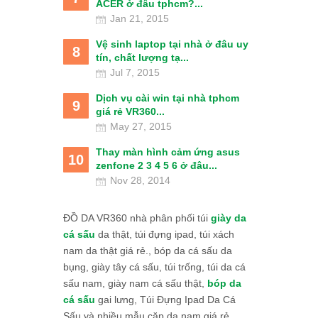
ACER ở đâu tphcm?...
Jan 21, 2015
Vệ sinh laptop tại nhà ở đâu uy
8
tín, chất lượng tạ...
Jul 7, 2015
Dịch vụ cài win tại nhà tphcm
9
giá rẻ VR360...
May 27, 2015
Thay màn hình cảm ứng asus
10
zenfone 2 3 4 5 6 ở đâu...
Nov 28, 2014
ĐỒ DA VR360 nhà phân phối túi
giày da
cá sấu
da thật, túi đựng ipad, túi xách
nam da thật giá rẻ., bóp da cá sấu da
bụng, giày tây cá sấu, túi trống, túi da cá
sấu nam, giày nam cá sấu thật,
bóp da
cá sấu
gai lưng, Túi Đựng Ipad Da Cá
Sấu và nhiều mẫu cặp da nam giá rẻ