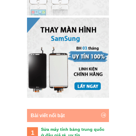
Bài viết nổi bật
Sửa máy tính bảng trung quốc
1
ở đâu giá rẻ, uy tín ...