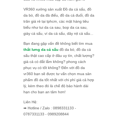
VR360 xưởng sản xuất Đồ da cá sấu, đồ
da bò, đồ da đà điểu, đồ da cá đuối, đồ da
trăn giá rẻ tại tphcm, các mặt hàng tiêu
biểu như tui da ca sau, bop da ca sau,
giày cá sấu, ví da cá sấu, dây nịt cá sấu...
Bạn đang gặp vấn đề không biết tìm mua
thắt lưng da cá sấu
đồ da bò, đồ da cá
sấu thật cao cấp ở đâu uy tín, chất lượng?
giá cả có đắt lắm không? phong cách
phục vụ có tốt không? Đến với đồ da
vr360 bạn sẽ được tư vấn chọn mua sản
phẩm đồ da tốt nhất với chi phí giá cả hợp
lý, kèm theo đó là chế độ bảo hành dài
hạn cho bạn an tâm hơn!
Liên Hệ:
➡ Hotline / Zalo : 0898331133 -
0787331133 - 0989208844