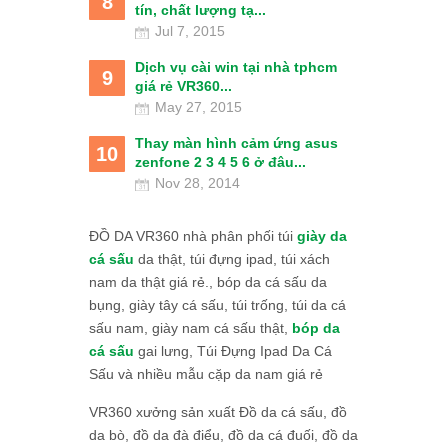
8
tín, chất lượng tạ...
Jul 7, 2015
Dịch vụ cài win tại nhà tphcm
9
giá rẻ VR360...
May 27, 2015
Thay màn hình cảm ứng asus
10
zenfone 2 3 4 5 6 ở đâu...
Nov 28, 2014
ĐỒ DA VR360 nhà phân phối túi
giày da
cá sấu
da thật, túi đựng ipad, túi xách
nam da thật giá rẻ., bóp da cá sấu da
bụng, giày tây cá sấu, túi trống, túi da cá
sấu nam, giày nam cá sấu thật,
bóp da
cá sấu
gai lưng, Túi Đựng Ipad Da Cá
Sấu và nhiều mẫu cặp da nam giá rẻ
VR360 xưởng sản xuất Đồ da cá sấu, đồ
da bò, đồ da đà điểu, đồ da cá đuối, đồ da