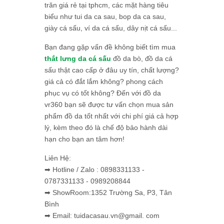
trăn giá rẻ tại tphcm, các mặt hàng tiêu
biểu như tui da ca sau, bop da ca sau,
giày cá sấu, ví da cá sấu, dây nịt cá sấu...
Bạn đang gặp vấn đề không biết tìm mua
thắt lưng da cá sấu
đồ da bò, đồ da cá
sấu thật cao cấp ở đâu uy tín, chất lượng?
giá cả có đắt lắm không? phong cách
phục vụ có tốt không? Đến với đồ da
vr360 bạn sẽ được tư vấn chọn mua sản
phẩm đồ da tốt nhất với chi phí giá cả hợp
lý, kèm theo đó là chế độ bảo hành dài
hạn cho bạn an tâm hơn!
Liên Hệ:
➡ Hotline / Zalo : 0898331133 -
0787331133 - 0989208844
➡ ShowRoom:1352 Trường Sa, P3, Tân
Bình
➡ Email: tuidacasau.vn@gmail. com