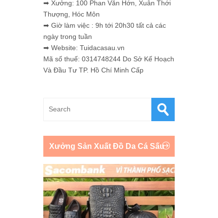
➡ Xưởng: 100 Phan Văn Hớn, Xuân Thới
Thượng, Hóc Môn
➡ Giờ làm việc : 9h tới 20h30 tất cả các
ngày trong tuần
➡ Website: Tuidacasau.vn
Mã số thuế: 0314748244 Do Sở Kế Hoạch
Và Đầu Tư TP. Hồ Chí Minh Cấp
Xưởng Sản Xuất Đồ Da Cá Sấu