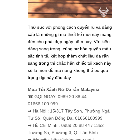
Thử sức với phong cách quyến rũ và đẳng
cấp là những gì mà thiết kế
mới này mang
đến cho phái đẹp ngày hôm nay. Với kiểu
dáng sang trọng, cùng sự hòa quyện màu
sắc tinh tế, kết hợp thêm chất liệu da rắn
sang trọng thì chắc hẳn chiếc túi xách này
sẽ là món đồ mà nàng không thể bỏ qua
trọng dịp này đâu đấy.
Mua Túi Xách Nữ Da rắn Malaysia
☎ GỌI NGAY: 0989.20.88.44 –
01666.100.999
➡ Hà Nội : 15/317 Tây Sơn, Phường Ngã
Tư Sở, Quận Đống Đa. 01666100999
➡ Hồ Chí Minh : 0989 20 88 44 / 1352
Trường Sa, Phường 3, Q. Tân Bình.
➡ Website: http://tuidacasau.vn/ |