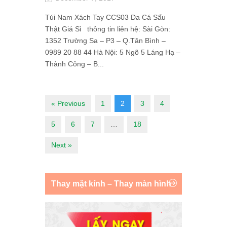
Túi Nam Xách Tay CCS03 Da Cá Sấu
Thật Giá Sỉ thông tin liên hệ: Sài Gòn:
1352 Trường Sa – P3 – Q.Tân Bình –
0989 20 88 44 Hà Nội: 5 Ngõ 5 Láng Hạ –
Thành Công – B...
« Previous
1
2
3
4
5
6
7
…
18
Next »
Thay mặt kính – Thay màn hình