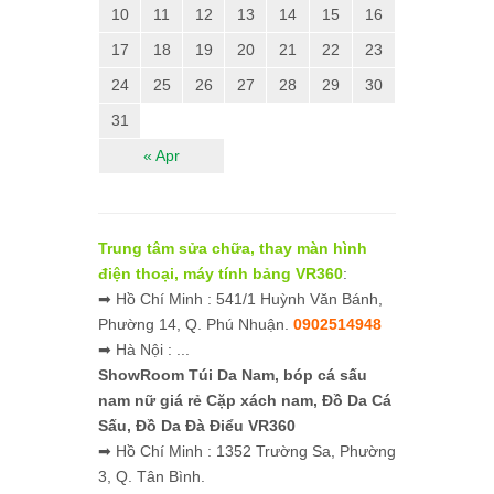
10
11
12
13
14
15
16
17
18
19
20
21
22
23
24
25
26
27
28
29
30
31
« Apr
Trung tâm sửa chữa, thay màn hình
điện thoại, máy tính bảng VR360
:
➡ Hồ Chí Minh : 541/1 Huỳnh Văn Bánh,
Phường 14, Q. Phú Nhuận.
0902514948
➡ Hà Nội : ...
ShowRoom Túi Da Nam,
bóp cá sấu
nam nữ giá rẻ
Cặp xách nam, Đồ Da Cá
Sấu, Đồ Da Đà Điểu VR360
➡ Hồ Chí Minh : 1352 Trường Sa, Phường
3, Q. Tân Bình.