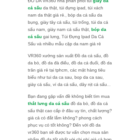
ĐỒ DA VR360 nhà phân phối túi
giày da
cá sấu
da thật, túi đựng ipad, túi xách
nam da thật giá rẻ., bóp da cá sấu da
bụng, giày tây cá sấu, túi trống, túi da cá
sấu nam, giày nam cá sấu thật,
bóp da
cá sấu
gai lưng, Túi Đựng Ipad Da Cá
Sấu và nhiều mẫu cặp da nam giá rẻ
VR360 xưởng sản xuất Đồ da cá sấu, đồ
da bò, đồ da đà điểu, đồ da cá đuối, đồ da
trăn giá rẻ tại tphcm, các mặt hàng tiêu
biểu như tui da ca sau, bop da ca sau,
giày cá sấu, ví da cá sấu, dây nịt cá sấu...
Bạn đang gặp vấn đề không biết tìm mua
thắt lưng da cá sấu
đồ da bò, đồ da cá
sấu thật cao cấp ở đâu uy tín, chất lượng?
giá cả có đắt lắm không? phong cách
phục vụ có tốt không? Đến với đồ da
vr360 bạn sẽ được tư vấn chọn mua sản
phẩm đồ da tốt nhất với chi phí giá cả hợp