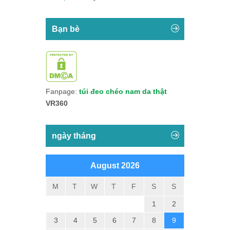
Bạn bè
Fanpage:
túi đeo chéo nam da thật
VR360
ngày tháng
August 2026
M
T
W
T
F
S
S
1
2
3
4
5
6
7
8
9