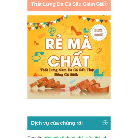
Thắt Lưng Da Cá Sấu Giảm Giá
Dịch vụ của chúng rôi
Chuyên
sửa máy tính tại nhà
,
sửa tivi tại