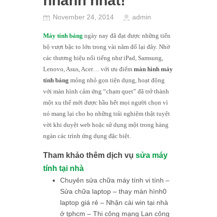
nhanh nhất!
November 24, 2014
admin
Máy tính bảng
ngày nay đã đạt được những tiến
bộ vượt bậc to lớn trong vài năm đổ lại đây. Nhờ
các thương hiệu nổi tiếng như iPad, Samsung,
Lenovo, Asus, Acer… với ưu điểm
màn hình máy
tính bảng
mỏng nhỏ gọn tiện dụng, hoạt động
với màn hình cảm ứng “chạm quẹt” đã trở thành
một xu thế mới được hầu hết mọi người chọn vì
nó mang lại cho họ những trải nghiệm thật tuyệt
vời khi duyệt web hoặc sử dụng một trong hàng
ngàn các trình ứng dụng đặc biệt.
Tham khảo thêm dịch vụ
sửa máy
tính tại nhà
Chuyên sửa chữa máy tính vi tính –
Sửa chữa laptop – thay màn hình0
laptop giá rẻ – Nhận cài win tại nhà
ở tphcm – Thi công mạng Lan công