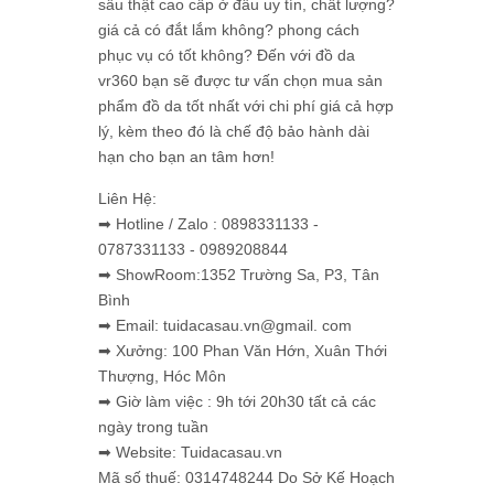
sấu thật cao cấp ở đâu uy tín, chất lượng?
giá cả có đắt lắm không? phong cách
phục vụ có tốt không? Đến với đồ da
vr360 bạn sẽ được tư vấn chọn mua sản
phẩm đồ da tốt nhất với chi phí giá cả hợp
lý, kèm theo đó là chế độ bảo hành dài
hạn cho bạn an tâm hơn!
Liên Hệ:
➡ Hotline / Zalo : 0898331133 -
0787331133 - 0989208844
➡ ShowRoom:1352 Trường Sa, P3, Tân
Bình
➡ Email: tuidacasau.vn@gmail. com
➡ Xưởng: 100 Phan Văn Hớn, Xuân Thới
Thượng, Hóc Môn
➡ Giờ làm việc : 9h tới 20h30 tất cả các
ngày trong tuần
➡ Website: Tuidacasau.vn
Mã số thuế: 0314748244 Do Sở Kế Hoạch