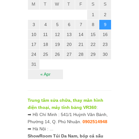
M
T
W
T
F
S
S
1
2
3
4
5
6
7
8
9
10
11
12
13
14
15
16
17
18
19
20
21
22
23
24
25
26
27
28
29
30
31
« Apr
Trung tâm sửa chữa, thay màn hình
điện thoại, máy tính bảng VR360
:
➡ Hồ Chí Minh : 541/1 Huỳnh Văn Bánh,
Phường 14, Q. Phú Nhuận.
0902514948
➡ Hà Nội : ...
ShowRoom Túi Da Nam,
bóp cá sấu