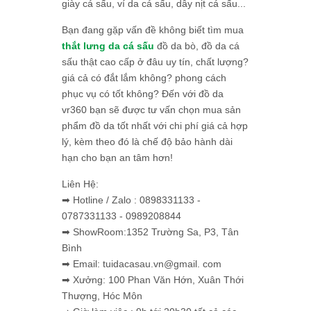
giày cá sấu, ví da cá sấu, dây nịt cá sấu...
Bạn đang gặp vấn đề không biết tìm mua
thắt lưng da cá sấu
đồ da bò, đồ da cá
sấu thật cao cấp ở đâu uy tín, chất lượng?
giá cả có đắt lắm không? phong cách
phục vụ có tốt không? Đến với đồ da
vr360 bạn sẽ được tư vấn chọn mua sản
phẩm đồ da tốt nhất với chi phí giá cả hợp
lý, kèm theo đó là chế độ bảo hành dài
hạn cho bạn an tâm hơn!
Liên Hệ:
➡ Hotline / Zalo : 0898331133 -
0787331133 - 0989208844
➡ ShowRoom:1352 Trường Sa, P3, Tân
Bình
➡ Email: tuidacasau.vn@gmail. com
➡ Xưởng: 100 Phan Văn Hớn, Xuân Thới
Thượng, Hóc Môn