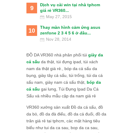
Dịch vụ cài win tại nhà tphcm
9
giá rẻ VR360...
May 27, 2015
Thay màn hình cảm ứng asus
10
zenfone 2 3 4 5 6 ở đâu...
Nov 28, 2014
ĐỒ DA VR360 nhà phân phối túi
giày da
cá sấu
da thật, túi đựng ipad, túi xách
nam da thật giá rẻ., bóp da cá sấu da
bụng, giày tây cá sấu, túi trống, túi da cá
sấu nam, giày nam cá sấu thật,
bóp da
cá sấu
gai lưng, Túi Đựng Ipad Da Cá
Sấu và nhiều mẫu cặp da nam giá rẻ
VR360 xưởng sản xuất Đồ da cá sấu, đồ
da bò, đồ da đà điểu, đồ da cá đuối, đồ da
trăn giá rẻ tại tphcm, các mặt hàng tiêu
biểu như tui da ca sau, bop da ca sau,