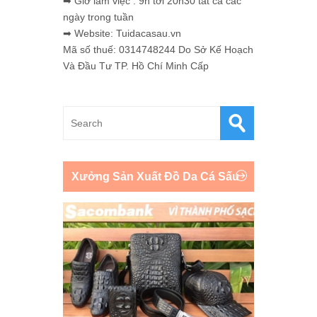
➡ Giờ làm việc : 9h tới 20h30 tất cả các
ngày trong tuần
➡ Website: Tuidacasau.vn
Mã số thuế: 0314748244 Do Sở Kế Hoạch
Và Đầu Tư TP. Hồ Chí Minh Cấp
Xưởng Sản Xuất Đồ Da Cá Sấu