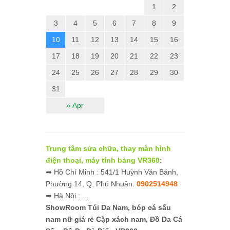
1
2
3
4
5
6
7
8
9
10
11
12
13
14
15
16
17
18
19
20
21
22
23
24
25
26
27
28
29
30
31
« Apr
Trung tâm sửa chữa, thay màn hình
điện thoại, máy tính bảng VR360
:
➡ Hồ Chí Minh : 541/1 Huỳnh Văn Bánh,
Phường 14, Q. Phú Nhuận.
0902514948
➡ Hà Nội : ...
ShowRoom Túi Da Nam,
bóp cá sấu
nam nữ giá rẻ
Cặp xách nam, Đồ Da Cá