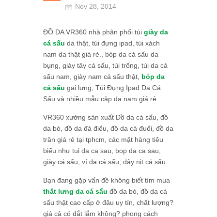
Nov 28, 2014
ĐỒ DA VR360 nhà phân phối túi
giày da
cá sấu
da thật, túi đựng ipad, túi xách
nam da thật giá rẻ., bóp da cá sấu da
bụng, giày tây cá sấu, túi trống, túi da cá
sấu nam, giày nam cá sấu thật,
bóp da
cá sấu
gai lưng, Túi Đựng Ipad Da Cá
Sấu và nhiều mẫu cặp da nam giá rẻ
VR360 xưởng sản xuất Đồ da cá sấu, đồ
da bò, đồ da đà điểu, đồ da cá đuối, đồ da
trăn giá rẻ tại tphcm, các mặt hàng tiêu
biểu như tui da ca sau, bop da ca sau,
giày cá sấu, ví da cá sấu, dây nịt cá sấu...
Bạn đang gặp vấn đề không biết tìm mua
thắt lưng da cá sấu
đồ da bò, đồ da cá
sấu thật cao cấp ở đâu uy tín, chất lượng?
giá cả có đắt lắm không? phong cách