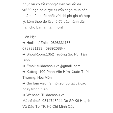
phục vụ có tốt không? Đến với đồ da
vr360 bạn sẽ được tư vấn chọn mua sản
phẩm đồ da tốt nhất với chi phí giá cả hợp
lý, kèm theo đó là chế độ bảo hành dài
hạn cho bạn an tâm hơn!
Liên Hệ:
➡ Hotline / Zalo : 0898331133 -
0787331133 - 0989208844
➡ ShowRoom:1352 Trường Sa, P3, Tân
Bình
➡ Email: tuidacasau.vn@gmail. com
➡ Xưởng: 100 Phan Văn Hớn, Xuân Thới
Thượng, Hóc Môn
➡ Giờ làm việc : 9h tới 20h30 tất cả các
ngày trong tuần
➡ Website: Tuidacasau.vn
Mã số thuế: 0314748244 Do Sở Kế Hoạch
Và Đầu Tư TP. Hồ Chí Minh Cấp