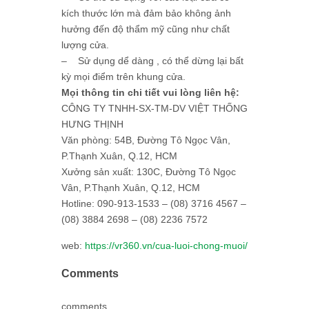
kích thước lớn mà đảm bảo không ảnh
hưởng đến độ thẩm mỹ cũng như chất
lượng cửa.
– Sử dụng dể dàng , có thể dừng lại bất
kỳ mọi điểm trên khung cửa.
Mọi thông tin chi tiết vui lòng liên hệ:
CÔNG TY TNHH-SX-TM-DV VIỆT THỐNG
HƯNG THỊNH
Văn phòng: 54B, Đường Tô Ngọc Vân,
P.Thạnh Xuân, Q.12, HCM
Xưởng sản xuất: 130C, Đường Tô Ngọc
Vân, P.Thạnh Xuân, Q.12, HCM
Hotline: 090-913-1533 – (08) 3716 4567 –
(08) 3884 2698 – (08) 2236 7572
web:
https://vr360.vn/cua-luoi-chong-muoi/
Comments
comments