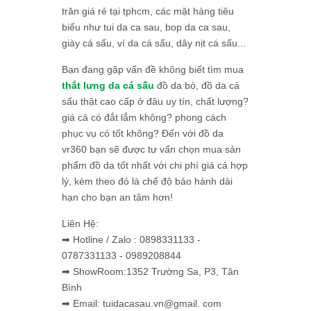
trăn giá rẻ tại tphcm, các mặt hàng tiêu
biểu như tui da ca sau, bop da ca sau,
giày cá sấu, ví da cá sấu, dây nịt cá sấu...
Bạn đang gặp vấn đề không biết tìm mua
thắt lưng da cá sấu
đồ da bò, đồ da cá
sấu thật cao cấp ở đâu uy tín, chất lượng?
giá cả có đắt lắm không? phong cách
phục vụ có tốt không? Đến với đồ da
vr360 bạn sẽ được tư vấn chọn mua sản
phẩm đồ da tốt nhất với chi phí giá cả hợp
lý, kèm theo đó là chế độ bảo hành dài
hạn cho bạn an tâm hơn!
Liên Hệ:
➡ Hotline / Zalo : 0898331133 -
0787331133 - 0989208844
➡ ShowRoom:1352 Trường Sa, P3, Tân
Bình
➡ Email: tuidacasau.vn@gmail. com