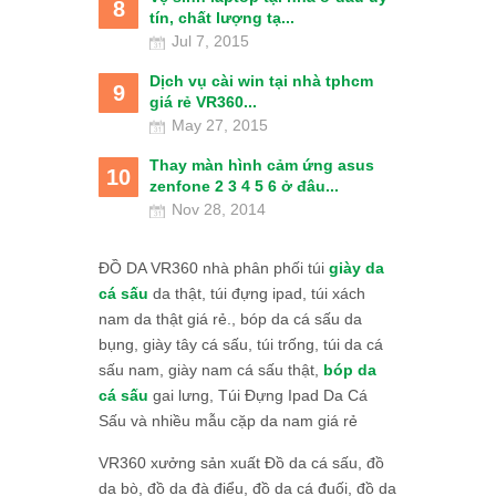
8
tín, chất lượng tạ...
Jul 7, 2015
Dịch vụ cài win tại nhà tphcm
9
giá rẻ VR360...
May 27, 2015
Thay màn hình cảm ứng asus
10
zenfone 2 3 4 5 6 ở đâu...
Nov 28, 2014
ĐỒ DA VR360 nhà phân phối túi
giày da
cá sấu
da thật, túi đựng ipad, túi xách
nam da thật giá rẻ., bóp da cá sấu da
bụng, giày tây cá sấu, túi trống, túi da cá
sấu nam, giày nam cá sấu thật,
bóp da
cá sấu
gai lưng, Túi Đựng Ipad Da Cá
Sấu và nhiều mẫu cặp da nam giá rẻ
VR360 xưởng sản xuất Đồ da cá sấu, đồ
da bò, đồ da đà điểu, đồ da cá đuối, đồ da