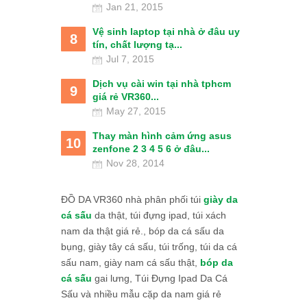
Jan 21, 2015
Vệ sinh laptop tại nhà ở đâu uy
8
tín, chất lượng tạ...
Jul 7, 2015
Dịch vụ cài win tại nhà tphcm
9
giá rẻ VR360...
May 27, 2015
Thay màn hình cảm ứng asus
10
zenfone 2 3 4 5 6 ở đâu...
Nov 28, 2014
ĐỒ DA VR360 nhà phân phối túi
giày da
cá sấu
da thật, túi đựng ipad, túi xách
nam da thật giá rẻ., bóp da cá sấu da
bụng, giày tây cá sấu, túi trống, túi da cá
sấu nam, giày nam cá sấu thật,
bóp da
cá sấu
gai lưng, Túi Đựng Ipad Da Cá
Sấu và nhiều mẫu cặp da nam giá rẻ