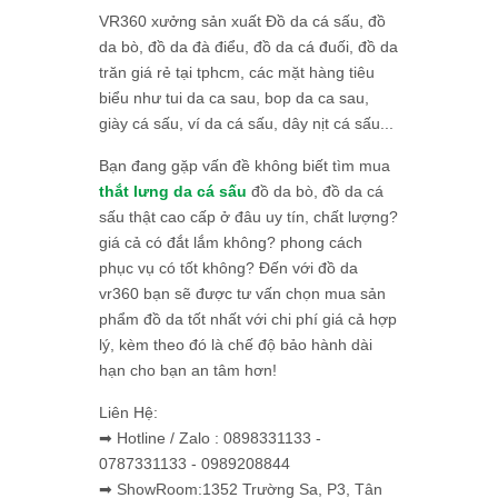
VR360 xưởng sản xuất Đồ da cá sấu, đồ
da bò, đồ da đà điểu, đồ da cá đuối, đồ da
trăn giá rẻ tại tphcm, các mặt hàng tiêu
biểu như tui da ca sau, bop da ca sau,
giày cá sấu, ví da cá sấu, dây nịt cá sấu...
Bạn đang gặp vấn đề không biết tìm mua
thắt lưng da cá sấu
đồ da bò, đồ da cá
sấu thật cao cấp ở đâu uy tín, chất lượng?
giá cả có đắt lắm không? phong cách
phục vụ có tốt không? Đến với đồ da
vr360 bạn sẽ được tư vấn chọn mua sản
phẩm đồ da tốt nhất với chi phí giá cả hợp
lý, kèm theo đó là chế độ bảo hành dài
hạn cho bạn an tâm hơn!
Liên Hệ:
➡ Hotline / Zalo : 0898331133 -
0787331133 - 0989208844
➡ ShowRoom:1352 Trường Sa, P3, Tân