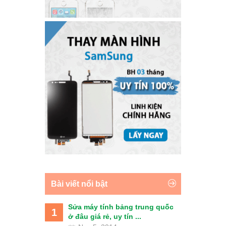
Bài viết nổi bật
Sửa máy tính bảng trung quốc
1
ở đâu giá rẻ, uy tín ...