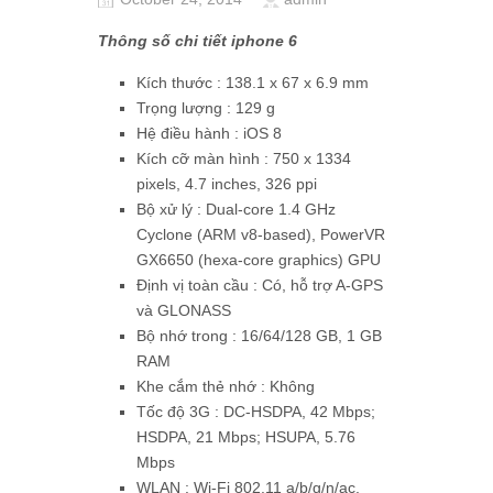
Thông số chi tiết iphone 6
Kích thước : 138.1 x 67 x 6.9 mm
Trọng lượng : 129 g
Hệ điều hành : iOS 8
Kích cỡ màn hình : 750 x 1334
pixels, 4.7 inches, 326 ppi
Bộ xử lý : Dual-core 1.4 GHz
Cyclone (ARM v8-based), PowerVR
GX6650 (hexa-core graphics) GPU
Định vị toàn cầu : Có, hỗ trợ A-GPS
và GLONASS
Bộ nhớ trong : 16/64/128 GB, 1 GB
RAM
Khe cắm thẻ nhớ : Không
Tốc độ 3G : DC-HSDPA, 42 Mbps;
HSDPA, 21 Mbps; HSUPA, 5.76
Mbps
WLAN : Wi-Fi 802.11 a/b/g/n/ac,