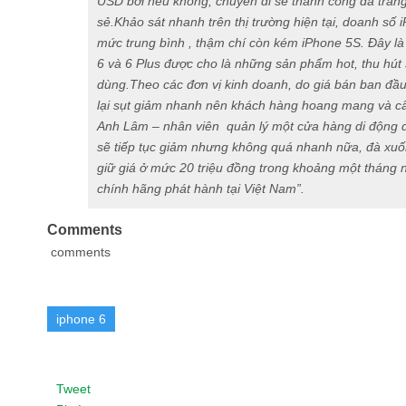
USD bởi nếu không, chuyến đi sẽ thành công dã tràn
sẻ.Khảo sát nhanh trên thị trường hiện tại, doanh số i
mức trung bình , thậm chí còn kém iPhone 5S. Đây là 
6 và 6 Plus được cho là những sản phẩm hot, thu hút 
dùng.Theo các đơn vị kinh doanh, do giá bán ban đầu
lại sụt giảm nhanh nên khách hàng hoang mang và cân
Anh Lâm – nhân viên quản lý một cửa hàng di động d
sẽ tiếp tục giảm nhưng không quá nhanh nữa, đà xuố
giữ giá ở mức 20 triệu đồng trong khoảng một tháng 
chính hãng phát hành tại Việt Nam”.
Comments
comments
iphone 6
Tweet