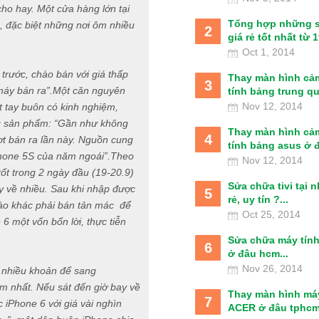
ho hay. Một cửa hàng lớn tại
Tổng hợp những 
, đặc biệt những nơi ôm nhiều
2
giá rẻ tốt nhất từ 1t
Oct 1, 2014
rước, chào bán với giá thấp
Thay màn hình cả
3
máy bán ra”.Một căn nguyên
tính bảng trung qu
Nov 12, 2014
t tay buôn có kinh nghiệm,
ứng sản phẩm: “Gần như không
Thay màn hình cả
4
ợt bán ra lần này. Nguồn cung
tính bảng asus ở đâ
iPhone 5S của năm ngoái”.Theo
Nov 12, 2014
tốt trong 2 ngày đầu (19-20.9)
Sửa chữa tivi tại 
y về nhiều. Sau khi nhập được
5
rẻ, uy tín ?...
nào khác phải bán tản mác để
Oct 25, 2014
 6 một vốn bốn lời, thực tiễn
Sửa chữa máy tín
6
ở đâu hcm...
Nov 26, 2014
t nhiều khoản để sang
 nhất. Nếu sát đến giờ bay về
Thay màn hình má
7
iPhone 6 với giá vài nghìn
ACER ở đâu tphcm