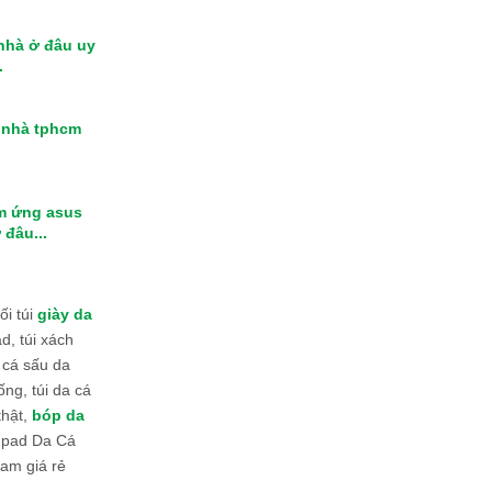
 nhà ở đâu uy
.
i nhà tphcm
m ứng asus
 đâu...
i túi
giày da
d, túi xách
 cá sấu da
ống, túi da cá
thật,
bóp da
 Ipad Da Cá
am giá rẻ