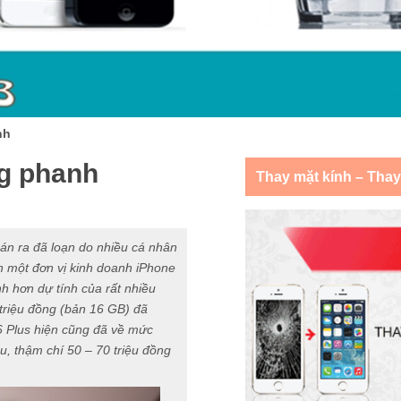
nh
ng phanh
Thay mặt kính – Tha
 bán ra đã loạn do nhiều cá nhân
ện một đơn vị kinh doanh iPhone
nh hơn dự tính của rất nhiều
 triệu đồng (bản 16 GB) đã
 6 Plus hiện cũng đã về mức
u, thậm chí 50 – 70 triệu đồng