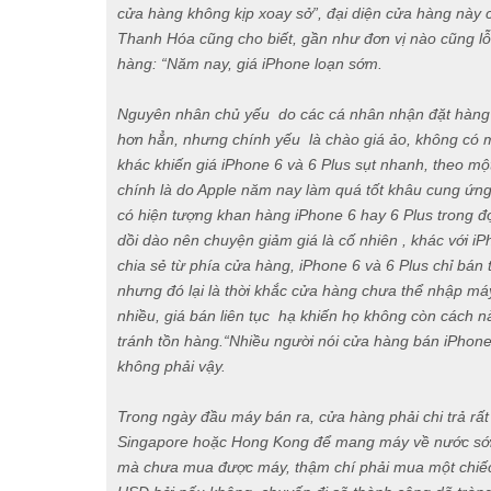
cửa hàng không kịp xoay sở”, đại diện cửa hàng này c
Thanh Hóa cũng cho biết, gần như đơn vị nào cũng lỗ
hàng: “Năm nay, giá iPhone loạn sớm.
Nguyên nhân chủ yếu do các cá nhân nhận đặt hàng t
hơn hẳn, nhưng chính yếu là chào giá ảo, không có 
khác khiến giá iPhone 6 và 6 Plus sụt nhanh, theo mộ
chính là do Apple năm nay làm quá tốt khâu cung 
có hiện tượng khan hàng iPhone 6 hay 6 Plus trong đ
dồi dào nên chuyện giảm giá là cố nhiên , khác với 
chia sẻ từ phía cửa hàng, iPhone 6 và 6 Plus chỉ bán 
nhưng đó lại là thời khắc cửa hàng chưa thể nhập má
nhiều, giá bán liên tục hạ khiến họ không còn cách 
tránh tồn hàng.“Nhiều người nói cửa hàng bán iPhone
không phải vậy.
Trong ngày đầu máy bán ra, cửa hàng phải chi trả rấ
Singapore hoặc Hong Kong để mang máy về nước sớm
mà chưa mua được máy, thậm chí phải mua một chiếc 