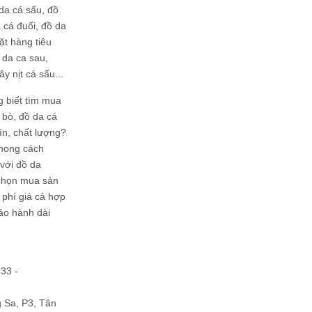
da cá sấu, đồ
 cá đuối, đồ da
ặt hàng tiêu
 da ca sau,
ây nịt cá sấu...
g biết tìm mua
bò, đồ da cá
tín, chất lượng?
phong cách
ới đồ da
chọn mua sản
hi phí giá cả hợp
bảo hành dài
133 -
Sa, P3, Tân