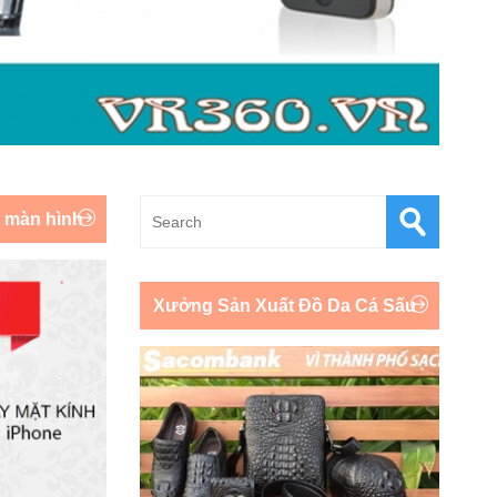
y màn hình
Xưởng Sản Xuất Đồ Da Cá Sấu