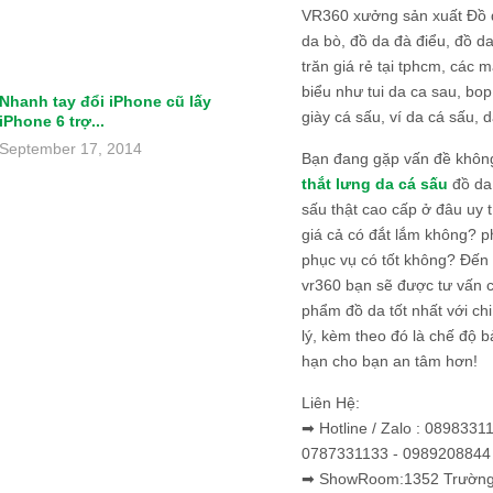
VR360 xưởng sản xuất Đồ 
da bò, đồ da đà điểu, đồ da
trăn giá rẻ tại tphcm, các m
biểu như tui da ca sau, bop
Nhanh tay đổi iPhone cũ lấy
giày cá sấu, ví da cá sấu, d
iPhone 6 trợ...
September 17, 2014
Bạn đang gặp vấn đề khôn
thắt lưng da cá sấu
đồ da 
sấu thật cao cấp ở đâu uy 
giá cả có đắt lắm không? 
phục vụ có tốt không? Đến v
vr360 bạn sẽ được tư vấn 
phẩm đồ da tốt nhất với c
lý, kèm theo đó là chế độ 
hạn cho bạn an tâm hơn!
Liên Hệ:
➡ Hotline / Zalo : 0898331
0787331133 - 0989208844
➡ ShowRoom:1352 Trường 