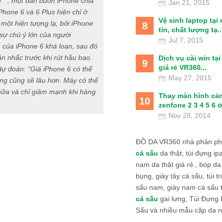
g ”, một dân buôn iPhone chia
Jan 21, 2015
Phone 6 và 6 Plus hiện chỉ ở
Vệ sinh laptop tại
một hiện tượng lạ, bởi iPhone
8
tín, chất lượng tạ..
sự chú ý lớn của người
Jul 7, 2015
 của iPhone 6 khá loạn, sau đó
 nhắc trước khi rút hầu bao.
Dịch vụ cài win tạ
9
giá rẻ VR360...
ự đoán: “Giá iPhone 6 có thể
May 27, 2015
ng cũng sẽ lâu hơn. Máy có thể
nữa và chỉ giảm mạnh khi hàng
Thay màn hình cả
10
zenfone 2 3 4 5 6 ở
Nov 28, 2014
ĐỒ DA VR360 nhà phân phố
cá sấu
da thật, túi đựng ipa
nam da thật giá rẻ., bóp da
bụng, giày tây cá sấu, túi tr
sấu nam, giày nam cá sấu 
cá sấu
gai lưng, Túi Đựng
Sấu và nhiều mẫu cặp da n