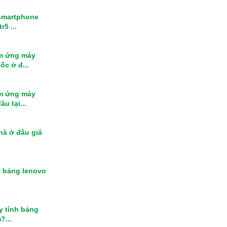
smartphone
r5 ...
m ứng máy
ốc ở đ...
m ứng máy
u tại...
nhà ở đâu giá
h bảng lenovo
y tính bảng
?...