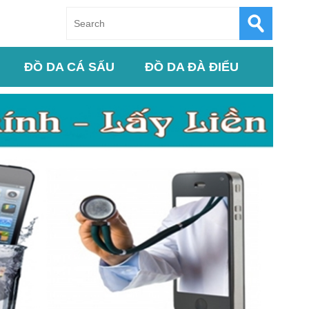
ĐỒ DA CÁ SẤU
ĐỒ DA ĐÀ ĐIỂU