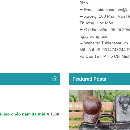
Bình
➡ Email: tuidacasau.vn@g
➡ Xưởng: 100 Phan Văn H
Thượng, Hóc Môn
➡ Giờ làm việc : 9h tới 20h
ngày trong tuần
➡ Website: Tuidacasau.vn
Mã số thuế: 0314748244 
Và Đầu Tư TP. Hồ Chí Min
Featured Posts
i đeo chéo nam da thật
VR360