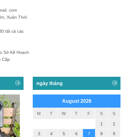
mail. com
ớn, Xuân Thới
30 tất cả các
Do Sở Kế Hoạch
h Cấp
ngày tháng
August 2026
M
T
W
T
F
S
S
1
2
3
4
5
6
7
8
9