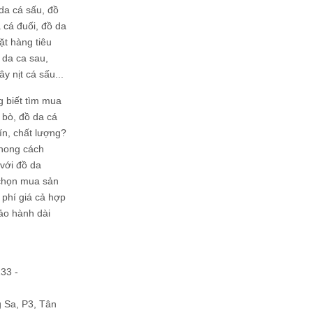
da cá sấu, đồ
 cá đuối, đồ da
ặt hàng tiêu
 da ca sau,
ây nịt cá sấu...
g biết tìm mua
bò, đồ da cá
tín, chất lượng?
phong cách
ới đồ da
chọn mua sản
hi phí giá cả hợp
bảo hành dài
133 -
Sa, P3, Tân