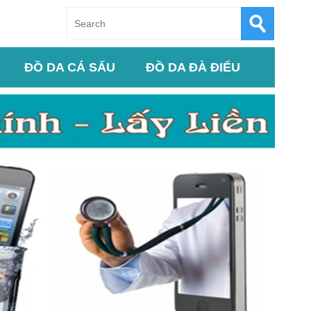
ĐỒ DA CÁ SẤU
ĐỒ DA ĐÀ ĐIỂU