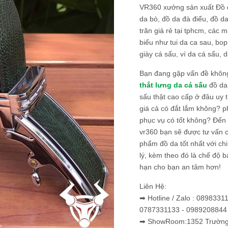
VR360 xưởng sản xuất Đồ 
da bò, đồ da đà điểu, đồ da
trăn giá rẻ tại tphcm, các m
biểu như tui da ca sau, bop
giày cá sấu, ví da cá sấu, d
Bạn đang gặp vấn đề khôn
thắt lưng da cá sấu
đồ da 
sấu thật cao cấp ở đâu uy 
giá cả có đắt lắm không? 
phục vụ có tốt không? Đến v
vr360 bạn sẽ được tư vấn 
phẩm đồ da tốt nhất với c
lý, kèm theo đó là chế độ 
hạn cho bạn an tâm hơn!
Liên Hệ:
➡ Hotline / Zalo : 0898331
0787331133 - 0989208844
➡ ShowRoom:1352 Trường 