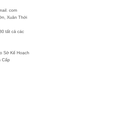
mail. com
ớn, Xuân Thới
30 tất cả các
Do Sở Kế Hoạch
h Cấp