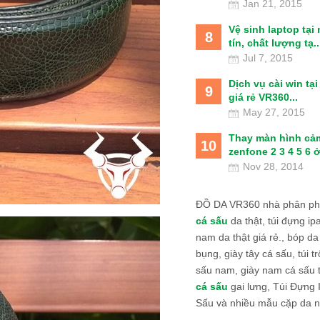
Jan 21, 2015
Vệ sinh laptop tại
8
tín, chất lượng tạ..
Jul 7, 2015
Dịch vụ cài win tạ
9
giá rẻ VR360...
May 27, 2015
Thay màn hình cả
10
zenfone 2 3 4 5 6 ở
Nov 28, 2014
ĐỒ DA VR360 nhà phân phố
cá sấu
da thật, túi đựng ipa
nam da thật giá rẻ., bóp da
bụng, giày tây cá sấu, túi tr
sấu nam, giày nam cá sấu 
cá sấu
gai lưng, Túi Đựng
Sấu và nhiều mẫu cặp da n