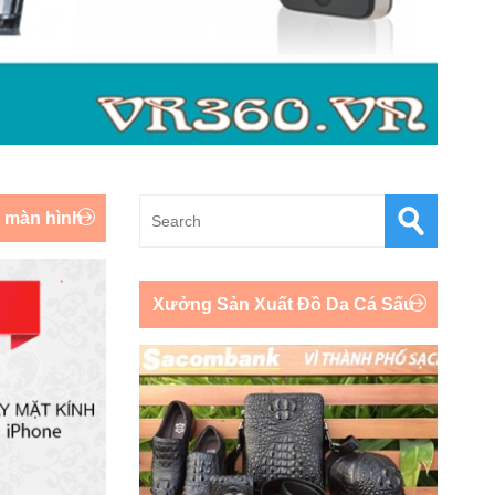
y màn hình
Xưởng Sản Xuất Đồ Da Cá Sấu