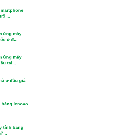
smartphone
r5 ...
m ứng máy
ốc ở đ...
m ứng máy
u tại...
nhà ở đâu giá
h bảng lenovo
y tính bảng
?...