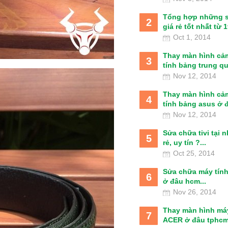
Tổng hợp những 
2
giá rẻ tốt nhất từ 1t
Oct 1, 2014
Thay màn hình cả
3
tính bảng trung qu
Nov 12, 2014
Thay màn hình cả
4
tính bảng asus ở đâ
Nov 12, 2014
Sửa chữa tivi tại 
5
rẻ, uy tín ?...
Oct 25, 2014
Sửa chữa máy tín
6
ở đâu hcm...
Nov 26, 2014
Thay màn hình má
7
ACER ở đâu tphcm