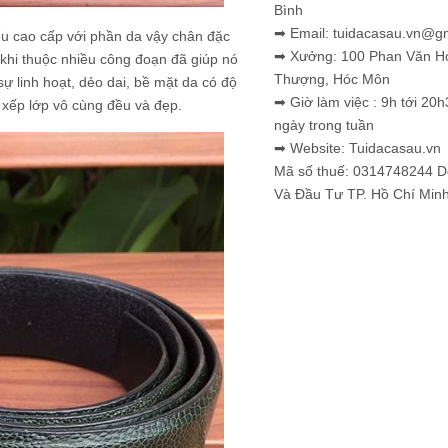
Bình
➡ Email: tuidacasau.vn@g
ểu cao cấp với phần da vậy chân đặc
➡ Xưởng: 100 Phan Văn H
khi thuộc nhiều công đoạn đã giúp nó
Thượng, Hóc Môn
ự linh hoạt, dẻo dai, bề mặt da có độ
➡ Giờ làm việc : 9h tới 20h
 xếp lớp vô cùng đều và đẹp.
ngày trong tuần
➡ Website: Tuidacasau.vn
Mã số thuế: 0314748244 
Và Đầu Tư TP. Hồ Chí Min