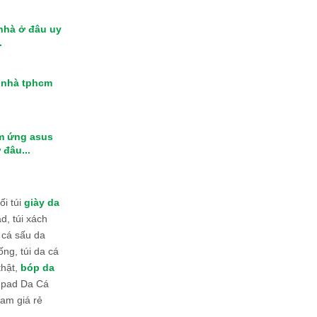
 nhà ở đâu uy
.
i nhà tphcm
m ứng asus
 đâu...
i túi
giày da
d, túi xách
 cá sấu da
ống, túi da cá
thật,
bóp da
 Ipad Da Cá
am giá rẻ