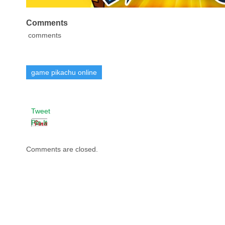
Comments
comments
game pikachu online
Tweet
Pin It
Comments are closed.