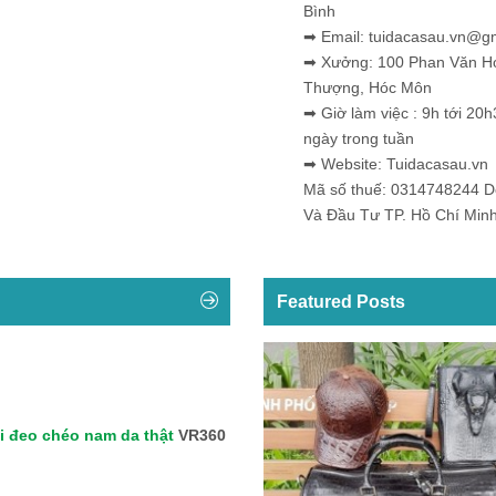
Bình
➡ Email: tuidacasau.vn@g
➡ Xưởng: 100 Phan Văn H
Thượng, Hóc Môn
➡ Giờ làm việc : 9h tới 20h
ngày trong tuần
➡ Website: Tuidacasau.vn
Mã số thuế: 0314748244 
Và Đầu Tư TP. Hồ Chí Min
Featured Posts
i đeo chéo nam da thật
VR360