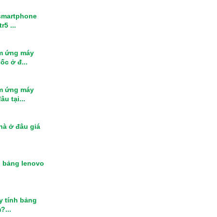
smartphone
r5 ...
m ứng máy
ốc ở đ...
m ứng máy
u tại...
nhà ở đâu giá
h bảng lenovo
y tính bảng
?...