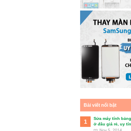
Bài viết nổi bật
Sửa máy tính bảng
1
ở đâu giá rẻ, uy tín 
Nov 5, 2014