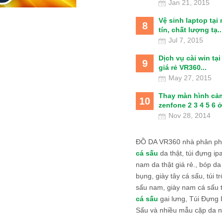
Jan 21, 2015
Vệ sinh laptop tại
8
tín, chất lượng tạ..
Jul 7, 2015
Dịch vụ cài win tạ
9
giá rẻ VR360...
May 27, 2015
Thay màn hình cả
10
zenfone 2 3 4 5 6 ở
Nov 28, 2014
ĐỒ DA VR360 nhà phân phố
cá sấu
da thật, túi đựng ipa
nam da thật giá rẻ., bóp da
bụng, giày tây cá sấu, túi tr
sấu nam, giày nam cá sấu 
cá sấu
gai lưng, Túi Đựng
Sấu và nhiều mẫu cặp da n