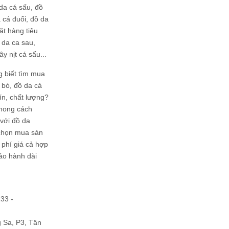
da cá sấu, đồ
 cá đuối, đồ da
ặt hàng tiêu
 da ca sau,
ây nịt cá sấu...
g biết tìm mua
bò, đồ da cá
tín, chất lượng?
phong cách
ới đồ da
chọn mua sản
hi phí giá cả hợp
bảo hành dài
133 -
Sa, P3, Tân