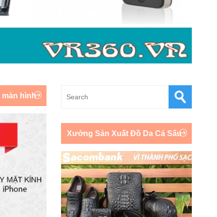
y màn hình
Xưởng Sản Xuất Đồ Da Cá Sấu