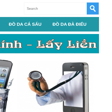
ĐỒ DA CÁ SẤU
ĐỒ DA ĐÀ ĐIỂU