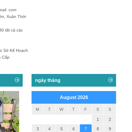
mail. com
ớn, Xuân Thới
30 tất cả các
Do Sở Kế Hoạch
h Cấp
ngày tháng
August 2026
M
T
W
T
F
S
S
1
2
3
4
5
6
7
8
9