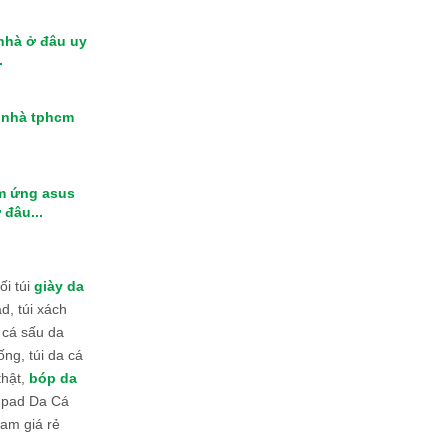
 nhà ở đâu uy
.
i nhà tphcm
m ứng asus
 đâu...
i túi
giày da
d, túi xách
 cá sấu da
ống, túi da cá
thật,
bóp da
 Ipad Da Cá
am giá rẻ