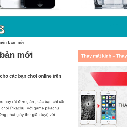
hiên bản mới
 bản mới
Thay mặt kính – Tha
cho các bạn chơi online trên
 này rất đơn giản , các bạn chỉ cần
ò chơi Pikachu. Với game pikachu
g phút giây thư giãn tuyệ vời.