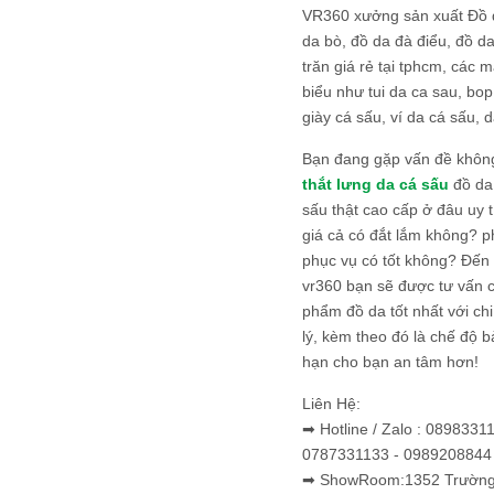
VR360 xưởng sản xuất Đồ 
da bò, đồ da đà điểu, đồ da
trăn giá rẻ tại tphcm, các m
biểu như tui da ca sau, bop
giày cá sấu, ví da cá sấu, d
Bạn đang gặp vấn đề khôn
thắt lưng da cá sấu
đồ da 
sấu thật cao cấp ở đâu uy 
giá cả có đắt lắm không? 
phục vụ có tốt không? Đến v
vr360 bạn sẽ được tư vấn 
phẩm đồ da tốt nhất với c
lý, kèm theo đó là chế độ 
hạn cho bạn an tâm hơn!
Liên Hệ:
➡ Hotline / Zalo : 0898331
0787331133 - 0989208844
➡ ShowRoom:1352 Trường 