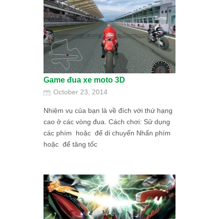
Game đua xe moto 3D
October 23, 2014
Nhiệm vụ của bạn là về đích với thứ hạng
cao ở các vòng đua. Cách chơi: Sử dụng
các phím hoặc để di chuyển Nhấn phím
hoặc để tăng tốc