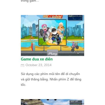
trong gam...
Game đua xe điên
October 23, 2014
Sử dụng các phím mũi tên để di chuyển
và giữ thăng bằng. Nhấn phím Z để tăng
tốc.