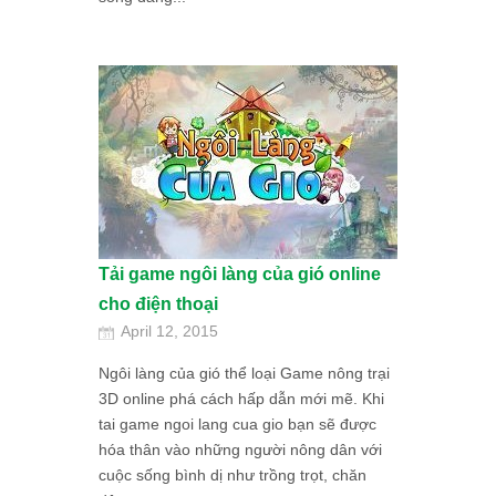
Tải game ngôi làng của gió online
cho điện thoại
April 12, 2015
Ngôi làng của gió thể loại Game nông trại
3D online phá cách hấp dẫn mới mẽ. Khi
tai game ngoi lang cua gio bạn sẽ được
hóa thân vào những người nông dân với
cuộc sống bình dị như trồng trọt, chăn