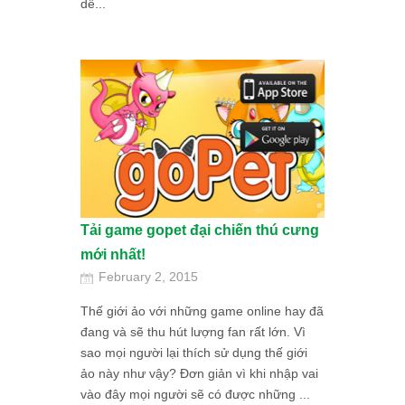
dê...
Tải game gopet đại chiến thú cưng
mới nhất!
February 2, 2015
Thế giới ảo với những game online hay đã
đang và sẽ thu hút lượng fan rất lớn. Vì
sao mọi người lại thích sử dụng thế giới
ảo này như vậy? Đơn giản vì khi nhập vai
vào đây mọi người sẽ có được những ...