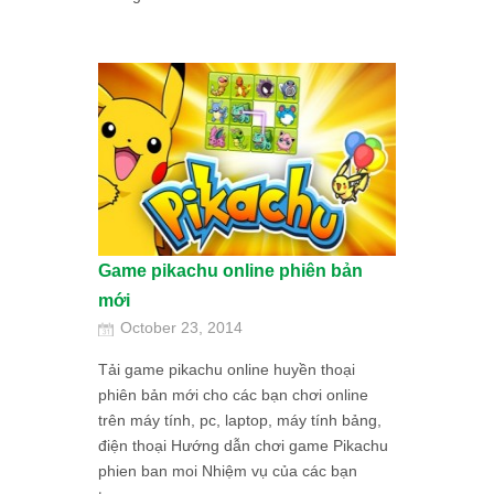
Game pikachu online phiên bản
mới
October 23, 2014
Tải game pikachu online huyền thoại
phiên bản mới cho các bạn chơi online
trên máy tính, pc, laptop, máy tính bảng,
điện thoại Hướng dẫn chơi game Pikachu
phien ban moi Nhiệm vụ của các bạn