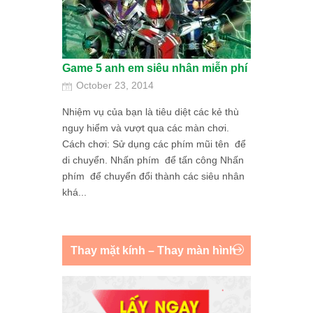
Game 5 anh em siêu nhân miễn phí
October 23, 2014
Nhiệm vụ của bạn là tiêu diệt các kẻ thù
nguy hiểm và vượt qua các màn chơi.
Cách chơi: Sử dụng các phím mũi tên để
di chuyển. Nhấn phím để tấn công Nhấn
phím để chuyển đổi thành các siêu nhân
khá...
Thay mặt kính – Thay màn hình