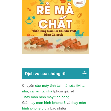
Dịch vụ của chúng rôi
Chuyên
sửa máy tính tại nhà
,
sửa tivi tại
nhà
,
cài win tại nhà
tphcm giá rẻ!
Thay màn hình máy tính bảng
Giá
thay màn hình iphone 6
và
thay màn
hình iphone 5
giá bao nhiêu