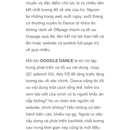
chuẩn và đặc điểm chủ lực là có nhiều liên
kết chất lượng đổ về site của họ. Ngược
lại những trang web suốt ngày, suốt tháng
cứ thường xuyên bị Dance từ khóa do
không rành về Offpage thành ra tối ưu
Onpage quá đà, liên kết nội bộ loan hết cả
lên hoặc website có textlink full page trỏ
về quá nhiều.
Mỗi khi
GOOGLE DANCE
là tôi chỉ tập
trung phát triển và tối ưu nôi dung, chạy
QC adword GG, Ads FB để tăng trafic tăng
tương tác về site chính. Dance nặng thì tối
ưu nội dung một cách tổng thể, kiểm tra
xem bài viết của mình có bị người khắc ăn
cắp không? họ có chèn link nguồn về
website chính không? Nếu không cứ tiến
hành kiện cáo, khiếu nại gg. Ngoài ra việc
xây dựng và phát triển backlink chất lượng
cao trong thời gian này cũng là một điều