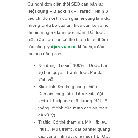
Cứ nghĩ đơn giản thôi SEO căn bản là:
“
Nội dụng – Blacklink – Traffic
“. Nhìn 3
tiêu chí đó nói thì đơn giản ai cũng làm đc,
nhưng ai đủ bề sâu am hiệu cặn kẽ về nó
thì hiếm người làm được nắm! Để được
hiểu sâu hơn bạn có thể tham khảo thêm
các công ty
dịch vụ seo
, khóa học đào
tạo seo nâng cao.
Nội dung: Tự viết 100% – Được bảo
vệ bản quyền: tránh được Panda
vĩnh viễn.
Blacklink: Đa dạng càng nhiều
Domain càng tốt + Tầm 5 site đặt
textlink Fullpage chất lượng.(đặt hệ
thống vệ tinh của mình cho an toàn
dễ xử lý)
Traffic: Có thể tham gia MXH fb, tw,
Plus… Mua traffic, đặt banner quảng
cáo cùng lĩnh vực, chạy ads FB, GG.