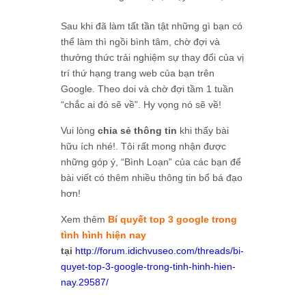
Sau khi đã làm tất tần tật những gì bạn có
thể làm thì ngồi bình tâm, chờ đợi và
thưởng thức trải nghiệm sự thay đổi của vị
trí thứ hạng trang web của bạn trên
Google. Theo doi và chờ đợi tầm 1 tuần
“chắc ai đó sẽ về”. Hy vọng nó sẽ về!
Vui lòng
chia sẻ thông tin
khi thấy bài
hữu ích nhé!. Tôi rất mong nhận được
những góp ý, “Bình Loạn” của các bạn để
bài viết có thêm nhiều thông tin bổ bá đạo
hơn!
Xem thêm
Bí quyết top 3 google trong
tình hình hiện nay
tại
http://forum.idichvuseo.com/threads/bi-
quyet-top-3-google-trong-tinh-hinh-hien-
nay.29587/