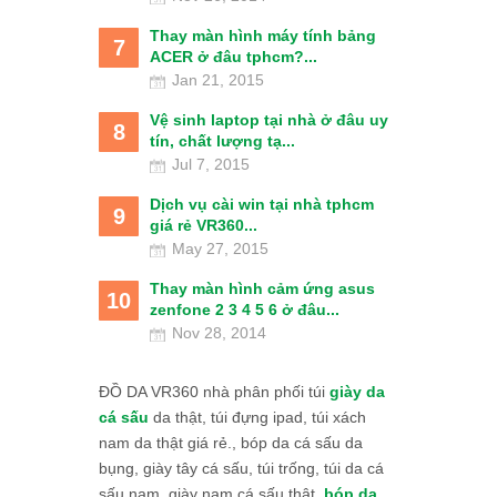
Thay màn hình máy tính bảng
7
ACER ở đâu tphcm?...
Jan 21, 2015
Vệ sinh laptop tại nhà ở đâu uy
8
tín, chất lượng tạ...
Jul 7, 2015
Dịch vụ cài win tại nhà tphcm
9
giá rẻ VR360...
May 27, 2015
Thay màn hình cảm ứng asus
10
zenfone 2 3 4 5 6 ở đâu...
Nov 28, 2014
ĐỒ DA VR360 nhà phân phối túi
giày da
cá sấu
da thật, túi đựng ipad, túi xách
nam da thật giá rẻ., bóp da cá sấu da
bụng, giày tây cá sấu, túi trống, túi da cá
sấu nam, giày nam cá sấu thật,
bóp da