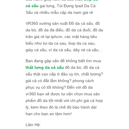
cá sấu
gai lưng, Túi Đựng Ipad Da Cá
Sấu và nhiều mẫu cặp da nam giá rẻ
VR360 xưởng sản xuất Đồ da cá sấu, đồ
da bò, đồ da đà điểu, đồ da cá đuối, đồ da
trăn giá rẻ tại tphcm, các mặt hàng tiêu
biểu như tui da ca sau, bop da ca sau,
giày cá sấu, ví da cá sấu, dây nịt cá sấu...
Bạn đang gặp vấn đề không biết tìm mua
thắt lưng da cá sấu
đồ da bò, đồ da cá
sấu thật cao cấp ở đâu uy tín, chất lượng?
giá cả có đắt lắm không? phong cách
phục vụ có tốt không? Đến với đồ da
vr360 bạn sẽ được tư vấn chọn mua sản
phẩm đồ da tốt nhất với chi phí giá cả hợp
lý, kèm theo đó là chế độ bảo hành dài
hạn cho bạn an tâm hơn!
Liên Hệ: