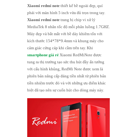
Xiaomi redmi note
thiết kế bề ngoài đẹp, quí
phái với màn hình 5 inch vừa đủ trọn trong tay.
Xiaomi redmi note
trang bị chip vi xử lý
MediaTek 8 nhân tốc độ mỗi phân luồng 1.7GHZ.
Máy đẹp và bắt mắt với bề dày khiêm tốn với
kích thước 154*78*9.4mm và khung máy cho
cảm giác cứng cáp khi cầm trên tay. Khi
smartphone giá rẻ
Xiaomi RedMiNote được
tung ra thị trường tạo sức thu hút đầy ấn tưởng
với cấu hình khủng, RedMi Note được xem là
phiên bản nâng cấp đáng tiền nhất từ phiên bản
tiền nhiệm trước đó và với những ưu điểm khác
biệt đã tạo nên sự cuốn hút cho dòng máy này.