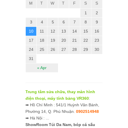
M
T
W
T
F
S
S
1
2
3
4
5
6
7
8
9
10
11
12
13
14
15
16
17
18
19
20
21
22
23
24
25
26
27
28
29
30
31
« Apr
Trung tâm sửa chữa, thay màn hình
điện thoại, máy tính bảng VR360
:
➡ Hồ Chí Minh : 541/1 Huỳnh Văn Bánh,
Phường 14, Q. Phú Nhuận.
0902514948
➡ Hà Nội : ...
ShowRoom Túi Da Nam,
bóp cá sấu