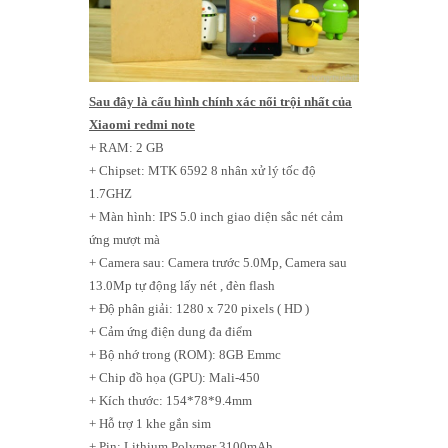
Sau đây là cấu hình chính xác nổi trội nhất của
Xiaomi redmi note
+ RAM: 2 GB
+ Chipset: MTK 6592 8 nhân xử lý tốc độ
1.7GHZ
+ Màn hình: IPS 5.0 inch giao diện sắc nét cảm
ứng mượt mà
+ Camera sau: Camera trước 5.0Mp, Camera sau
13.0Mp tự động lấy nét , đèn flash
+ Độ phân giải: 1280 x 720 pixels ( HD )
+ Cảm ứng điện dung đa điểm
+ Bộ nhớ trong (ROM): 8GB Emmc
+ Chip đồ họa (GPU): Mali-450
+ Kích thước: 154*78*9.4mm
+ Hỗ trợ 1 khe gắn sim
+ Pin: Lithium Polymer 3100mAh