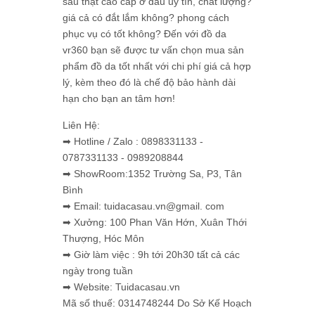
sấu thật cao cấp ở đâu uy tín, chất lượng?
giá cả có đắt lắm không? phong cách
phục vụ có tốt không? Đến với đồ da
vr360 bạn sẽ được tư vấn chọn mua sản
phẩm đồ da tốt nhất với chi phí giá cả hợp
lý, kèm theo đó là chế độ bảo hành dài
hạn cho bạn an tâm hơn!
Liên Hệ:
➡ Hotline / Zalo : 0898331133 -
0787331133 - 0989208844
➡ ShowRoom:1352 Trường Sa, P3, Tân
Bình
➡ Email: tuidacasau.vn@gmail. com
➡ Xưởng: 100 Phan Văn Hớn, Xuân Thới
Thượng, Hóc Môn
➡ Giờ làm việc : 9h tới 20h30 tất cả các
ngày trong tuần
➡ Website: Tuidacasau.vn
Mã số thuế: 0314748244 Do Sở Kế Hoạch