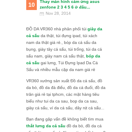
Thay màn hình cảm ứng asus
10
zenfone 2 3 4 5 6 ở đâu...
Nov 28, 2014
ĐỒ DA VR360 nhà phân phối túi
giày da
cá sấu
da thật, túi đựng ipad, túi xách
nam da thật giá rẻ., bóp da cá sấu da
bụng, giày tây cá sấu, túi trống, túi da cá
sấu nam, giày nam cá sấu thật,
bóp da
cá sấu
gai lưng, Túi Đựng Ipad Da Cá
Sấu và nhiều mẫu cặp da nam giá rẻ
VR360 xưởng sản xuất Đồ da cá sấu, đồ
da bò, đồ da đà điểu, đồ da cá đuối, đồ da
trăn giá rẻ tại tphcm, các mặt hàng tiêu
biểu như tui da ca sau, bop da ca sau,
giày cá sấu, ví da cá sấu, dây nịt cá sấu...
Bạn đang gặp vấn đề không biết tìm mua
thắt lưng da cá sấu
đồ da bò, đồ da cá