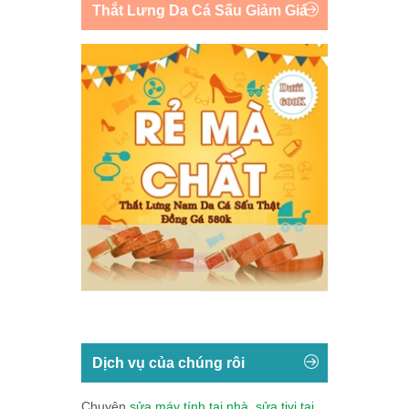
Thắt Lưng Da Cá Sấu Giảm Giá
Dịch vụ của chúng rôi
Chuyên
sửa máy tính tại nhà
,
sửa tivi tại