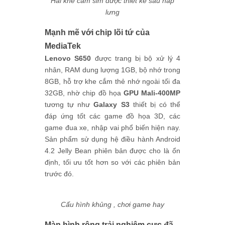
Hai khe cắm sim được thiết kế sau nắp
lưng
Mạnh mẽ với chip lõi tứ của
MediaTek
Lenovo S650
được trang bị bộ xử lý 4
nhân, RAM dung lượng 1GB, bộ nhớ trong
8GB, hỗ trợ khe cắm thẻ nhớ ngoài tối đa
32GB, nhờ chip đồ họa
GPU
Mali-400MP
tương tự như
Galaxy S3
thiết bị có thể
đáp ứng tốt các game đồ họa 3D, các
game đua xe, nhập vai phổ biến hiện nay.
Sản phẩm sử dụng hệ điều hành Android
4.2 Jelly Bean phiên bản được cho là ổn
định, tối ưu tốt hơn so với các phiên bản
trước đó.
Cấu hình khủng , chơi game hay
Màn hình rộng trải nghiệm cực đã