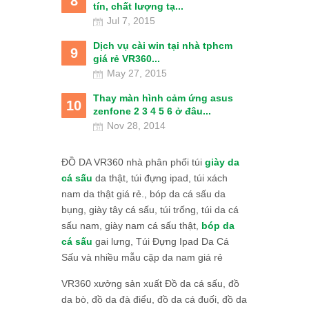
8
tín, chất lượng tạ...
Jul 7, 2015
Dịch vụ cài win tại nhà tphcm
9
giá rẻ VR360...
May 27, 2015
Thay màn hình cảm ứng asus
10
zenfone 2 3 4 5 6 ở đâu...
Nov 28, 2014
ĐỒ DA VR360 nhà phân phối túi
giày da
cá sấu
da thật, túi đựng ipad, túi xách
nam da thật giá rẻ., bóp da cá sấu da
bụng, giày tây cá sấu, túi trống, túi da cá
sấu nam, giày nam cá sấu thật,
bóp da
cá sấu
gai lưng, Túi Đựng Ipad Da Cá
Sấu và nhiều mẫu cặp da nam giá rẻ
VR360 xưởng sản xuất Đồ da cá sấu, đồ
da bò, đồ da đà điểu, đồ da cá đuối, đồ da