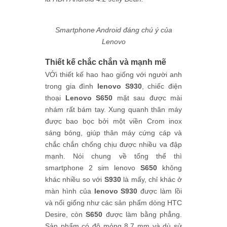
Smartphone Android đáng chú ý của
Lenovo
Thiết kế chắc chắn và mạnh mẽ
VỚi thiết kế hao hao giống với người anh
trong gia đình
lenovo S930
, chiếc điện
thoại
Lenovo S650
mặt sau được mài
nhám rất bám tay. Xung quanh thân máy
được bao bọc bởi một viền Crom inox
sáng bóng, giúp thân máy cứng cáp và
chắc chắn chống chịu được nhiều va đập
mạnh. Nói chung về tổng thể thì
smartphone 2 sim lenovo
S650
không
khác nhiều so với
S930
là mấy, chỉ khác ở
màn hình của
lenovo S930
được làm lồi
và nổi giống như các sản phẩm dòng HTC
Desire, còn
S650
được làm bằng phẳng.
Sản phẩm có độ mỏng 8.7 mm và dù sử