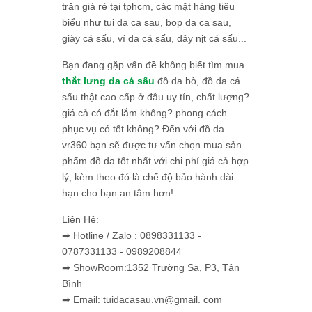
trăn giá rẻ tại tphcm, các mặt hàng tiêu
biểu như tui da ca sau, bop da ca sau,
giày cá sấu, ví da cá sấu, dây nịt cá sấu...
Bạn đang gặp vấn đề không biết tìm mua
thắt lưng da cá sấu
đồ da bò, đồ da cá
sấu thật cao cấp ở đâu uy tín, chất lượng?
giá cả có đắt lắm không? phong cách
phục vụ có tốt không? Đến với đồ da
vr360 bạn sẽ được tư vấn chọn mua sản
phẩm đồ da tốt nhất với chi phí giá cả hợp
lý, kèm theo đó là chế độ bảo hành dài
hạn cho bạn an tâm hơn!
Liên Hệ:
➡ Hotline / Zalo : 0898331133 -
0787331133 - 0989208844
➡ ShowRoom:1352 Trường Sa, P3, Tân
Bình
➡ Email: tuidacasau.vn@gmail. com