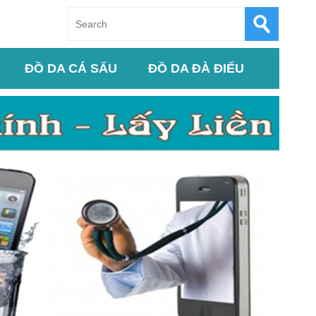
ĐỒ DA CÁ SẤU
ĐỒ DA ĐÀ ĐIỂU