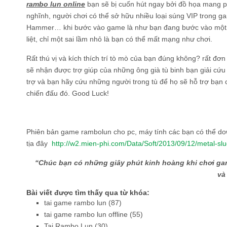
rambo lun online
bạn sẽ bị cuốn hút ngay bởi đồ họa mang p
nghĩnh, người chơi có thể sở hữu nhiều loại súng VIP trong g
Hammer… khi bước vào game là như bạn đang bước vào một c
liệt, chỉ một sai lầm nhỏ là bạn có thể mất mạng như chơi.
Rất thú vị và kích thích trí tò mò của bạn đúng không? rất đơn
sẽ nhận được trợ giúp của những ông già tù binh bạn giải cứu
trợ và bạn hãy cứu những người trong tù để họ sẽ hỗ trợ bạn c
chiến đấu đó. Good Luck!
Phiên bản game rambolun cho pc, máy tính các bạn có thể d
tịa đây
http://w2.mien-phi.com/Data/Soft/2013/09/12/metal-s
“Chúc bạn có những giây phút kinh hoàng khi chơi ga
và
Bài viết được tìm thấy qua từ khóa:
tai game rambo lun (87)
tai game rambo lun offline (55)
Tai Rambo Lun (30)