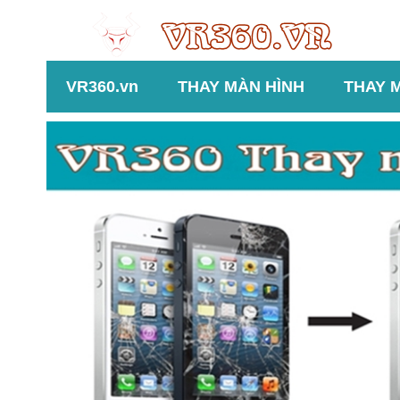
VR360.vn
THAY MÀN HÌNH
THAY 