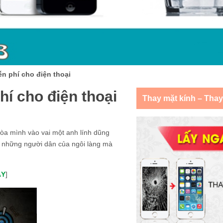
n phí cho điện thoại
í cho điện thoại
Thay mặt kính – Tha
òa mình vào vai một anh lính dũng
u những người dân của ngôi làng mà
ÂY
]