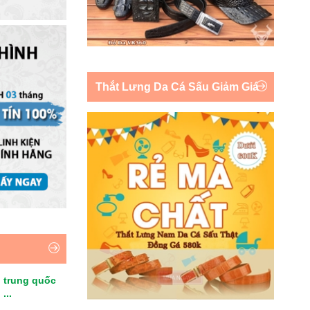
Thắt Lưng Da Cá Sấu Giảm Giá
 trung quốc
...