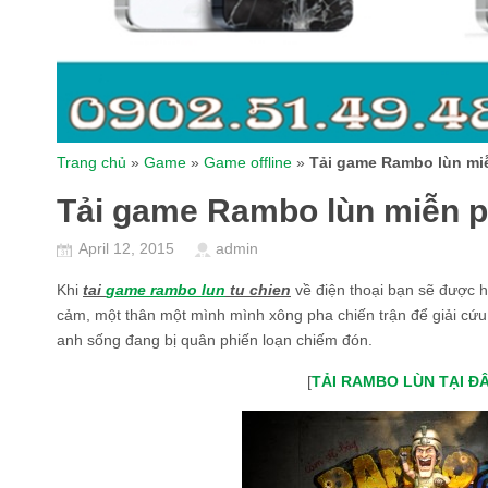
Trang chủ
»
Game
»
Game offline
»
Tải game Rambo lùn miễ
Tải game Rambo lùn miễn ph
April 12, 2015
admin
Khi
tai
game rambo lun
tu chien
về điện thoại bạn sẽ được h
cảm, một thân một mình mình xông pha chiến trận để giải cứ
anh sống đang bị quân phiến loạn chiếm đón.
[
TẢI RAMBO LÙN TẠI Đ