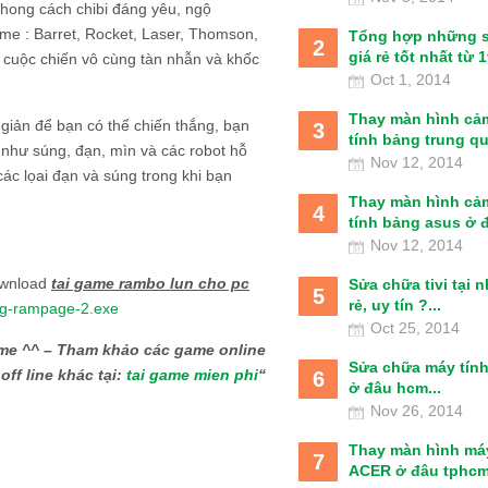
hong cách chibi đáng yêu, ngộ
ame : Barret, Rocket, Laser, Thomson,
Tổng hợp những 
2
giá rẻ tốt nhất từ 1t
uộc chiến vô cùng tàn nhẫn và khốc
Oct 1, 2014
Thay màn hình cả
 giản để bạn có thể chiến thắng, bạn
3
tính bảng trung qu
 như súng, đạn, mìn và các robot hỗ
Nov 12, 2014
ác lọai đạn và súng trong khi bạn
Thay màn hình cả
4
tính bảng asus ở đâ
Nov 12, 2014
ownload
tai game rambo lun cho pc
Sửa chữa tivi tại 
5
rẻ, uy tín ?...
lug-rampage-2.exe
Oct 25, 2014
me ^^ – Tham khảo các game online
Sửa chữa máy tín
 off line khác tại:
tai game mien phi
“
6
ở đâu hcm...
Nov 26, 2014
Thay màn hình má
7
ACER ở đâu tphcm