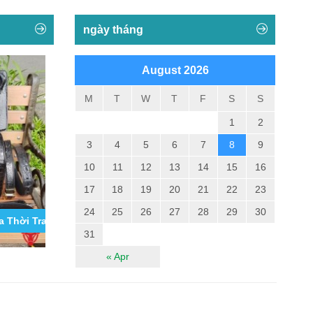
ngày tháng
August 2026
M
T
W
T
F
S
S
1
2
3
4
5
6
7
8
9
10
11
12
13
14
15
16
17
18
19
20
21
22
23
24
25
26
27
28
29
30
 Thời Trang Cho Nam Tốt Nhất...
Băng Bảo Vệ Gối Thể Thao Thời Trang VN09
Tổng Hợp Cá
Sấu Iphone 11,
31
« Apr