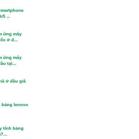
smartphone
r5 ...
m ứng máy
ốc ở đ...
m ứng máy
u tại...
nhà ở đâu giá
h bảng lenovo
y tính bảng
?...