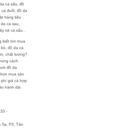
da cá sấu, đồ
 cá đuối, đồ da
ặt hàng tiêu
 da ca sau,
ây nịt cá sấu...
g biết tìm mua
bò, đồ da cá
tín, chất lượng?
phong cách
ới đồ da
chọn mua sản
hi phí giá cả hợp
bảo hành dài
133 -
Sa, P3, Tân