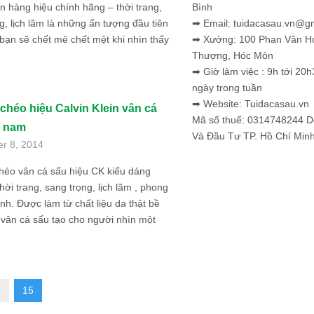
Bình
ein hàng hiệu chính hãng – thời trang,
➡ Email: tuidacasau.vn@g
g, lịch lãm là những ấn tượng đầu tiên
➡ Xưởng: 100 Phan Văn H
ạn sẽ chết mê chết mệt khi nhìn thấy
Thượng, Hóc Môn
➡ Giờ làm việc : 9h tới 20h
ngày trong tuần
➡ Website: Tuidacasau.vn
 chéo hiệu Calvin Klein vân cá
Mã số thuế: 0314748244 
o nam
Và Đầu Tư TP. Hồ Chí Min
er 8, 2014
héo vân cá sấu hiệu CK kiểu dáng
ời trang, sang trọng, lịch lãm , phong
ính. Được làm từ chất liệu da thật bề
 vân cá sấu tạo cho người nhìn một
4
15