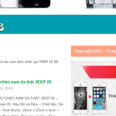
Thay mặt kính – Tha
 túi da nam đeo chéo gọi 0989 20 88
 chéo nam da thật JEEP 05
28, 2016
EO CHÉO NAM DA THẬT JEEP 05 –
eep 05: Nâu Đỏ và Đen – Chất liệu: Da
– Kích thước: 26cm x 22cm x 6cm –