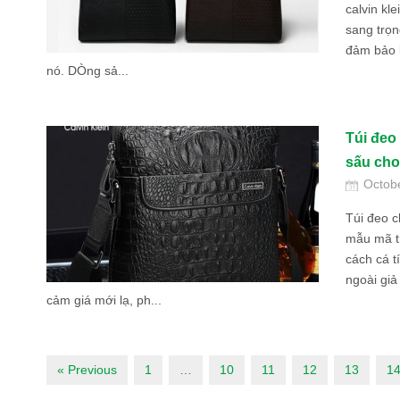
calvin kl
sang trọn
đảm bảo b
nó. DÒng sả...
Túi đeo
sấu ch
Octob
Túi đeo c
mẫu mã th
cách cá t
ngoài giả
cảm giá mới lạ, ph...
« Previous
1
…
10
11
12
13
1