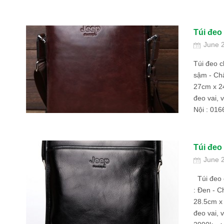
Túi đeo
June 
Túi đeo c
sậm - Chấ
27cm x 2
đeo vai, 
Nội : 016
Túi đeo
June 
Túi đeo 
: Đen - C
28.5cm x
đeo vai, 