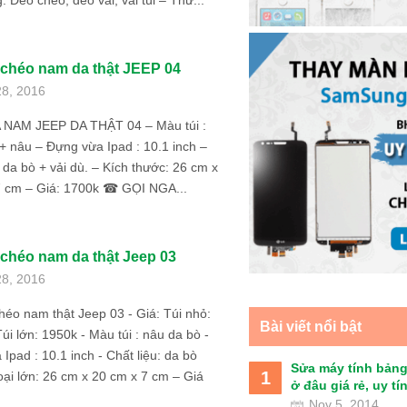
: Đeo chéo, đeo vai, vai túi – Thư...
 chéo nam da thật JEEP 04
28, 2016
 NAM JEEP DA THẬT 04 – Màu túi :
 nâu – Đựng vừa Ipad : 10.1 inch –
: da bò + vải dù. – Kích thước: 26 cm x
7 cm – Giá: 1700k ☎ GỌI NGA...
 chéo nam da thật Jeep 03
28, 2016
héo nam thật Jeep 03 - Giá: Túi nhỏ:
Bài viết nổi bật
úi lớn: 1950k - Màu túi : nâu da bò -
Ipad : 10.1 inch - Chất liệu: da bò
Sửa máy tính bảng
1
ại lớn: 26 cm x 20 cm x 7 cm – Giá
ở đâu giá rẻ, uy tín 
Nov 5, 2014