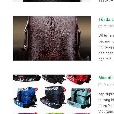
2990k. ➡ 
Túi da 
March
Để tự tin
tiệc mừn
bộ trang 
đeo chéo
bạn thiếu 
Mua túi
March
cặp supr
thương hi
từ trước đ
Việt Nam.