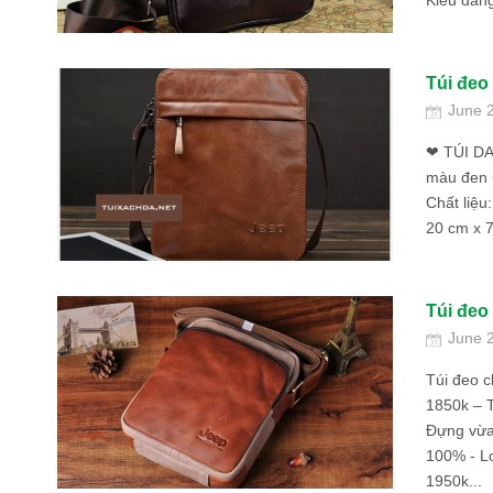
Kiểu dáng
Túi đeo
June 
❤ TÚI DA
màu đen +
Chất liệu
20 cm x 
Túi đeo
June 
Túi đeo c
1850k – T
Đựng vừa 
100% - Lo
1950k...