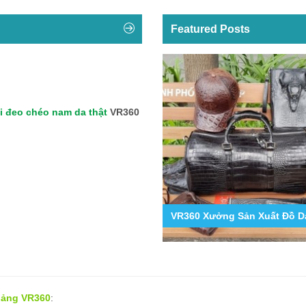
Featured Posts
i đeo chéo nam da thật
VR360
9
g Hợp Các Mẫu Ốp Lưng Da Cá Sấu Iphone 11,12,13,14...
VR360 Xưởng Sản Xuất Đồ Da
 bảng VR360
: