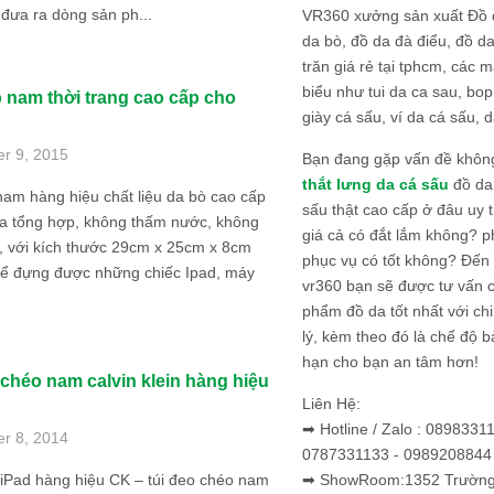
đưa ra dòng sản ph...
VR360 xưởng sản xuất Đồ 
da bò, đồ da đà điểu, đồ da
trăn giá rẻ tại tphcm, các m
biểu như tui da ca sau, bop
o nam thời trang cao cấp cho
giày cá sấu, ví da cá sấu, d
er 9, 2015
Bạn đang gặp vấn đề khôn
thắt lưng da cá sấu
đồ da 
nam hàng hiệu chất liệu da bò cao cấp
sấu thật cao cấp ở đâu uy 
da tổng hợp, không thấm nước, không
giá cả có đắt lắm không? 
, với kích thước 29cm x 25cm x 8cm
phục vụ có tốt không? Đến v
để đựng được những chiếc Ipad, máy
vr360 bạn sẽ được tư vấn 
phẩm đồ da tốt nhất với c
lý, kèm theo đó là chế độ 
hạn cho bạn an tâm hơn!
 chéo nam calvin klein hàng hiệu
Liên Hệ:
➡ Hotline / Zalo : 0898331
er 8, 2014
0787331133 - 0989208844
➡ ShowRoom:1352 Trường 
iPad hàng hiệu CK – túi đeo chéo nam