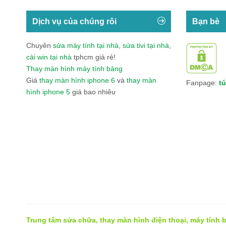
Dịch vụ của chúng rôi
Bạn bè
Chuyên
sửa máy tính tại nhà
,
sửa tivi tại nhà
,
cài win tại nhà
tphcm giá rẻ!
Thay màn hình máy tính bảng
Giá
thay màn hình iphone 6
và
thay màn
Fanpage:
tú
hình iphone 5
giá bao nhiêu
Băng Bảo Vệ Gối Thể Thao Thời Trang VN0
Tổn
Trung tâm sửa chữa, thay màn hình điện thoại, máy tính