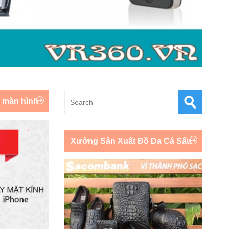
y màn hình
Xưởng Sản Xuất Đồ Da Cá Sấu