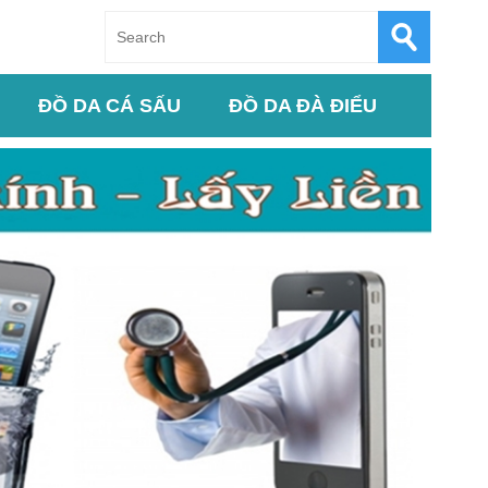
ĐỒ DA CÁ SẤU
ĐỒ DA ĐÀ ĐIỂU