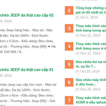
Tổng hợp những 
2
giá rẻ tốt nhất từ 1t
 chéo JEEP da thật cao cấp 02
Oct 1, 2014
28, 2016
Thay màn hình cả
3
héo Jeep hàng hiệu - Màu túi : Nâu
tính bảng trung qu
Nov 12, 2014
t liệu: Da bò 100% - Kích thước:
4cm x 5.5cm - Kiểu dáng: Đeo chéo,
Thay màn hình cả
4
vai túi - Thương hiệu: Jeep (Mỹ) ➡ Hà
tính bảng asus ở đâ
66 100 999 / N...
Nov 12, 2014
Sửa chữa tivi tại 
5
rẻ, uy tín ?...
 chéo JEEP da thật cao cấp 01
Oct 25, 2014
28, 2016
Sửa chữa máy tín
6
ở đâu hcm...
chéo Jeep cao cấp cho nam - Màu túi
Nov 26, 2014
hất liệu: Da bò 100% - Kích thước:
 25cm x 8cm - Kiểu dáng: Đeo chéo,
Thay màn hình má
7
vai túi - Thương hiệu: Jeep (Mỹ) - Giá:
ACER ở đâu tphcm