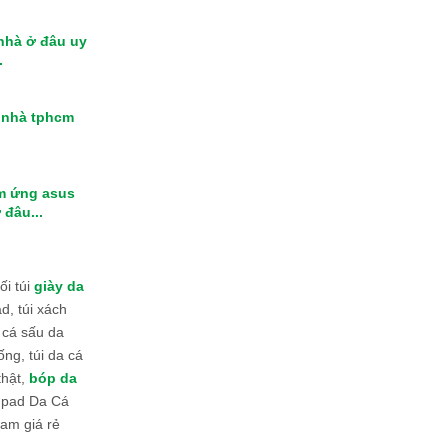
 nhà ở đâu uy
.
i nhà tphcm
m ứng asus
 đâu...
i túi
giày da
d, túi xách
 cá sấu da
ống, túi da cá
thật,
bóp da
 Ipad Da Cá
am giá rẻ