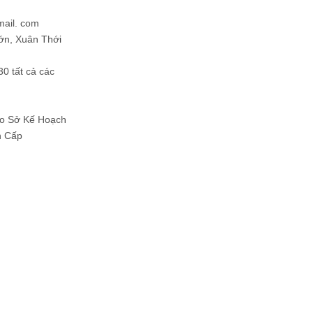
mail. com
ớn, Xuân Thới
30 tất cả các
Do Sở Kế Hoạch
h Cấp