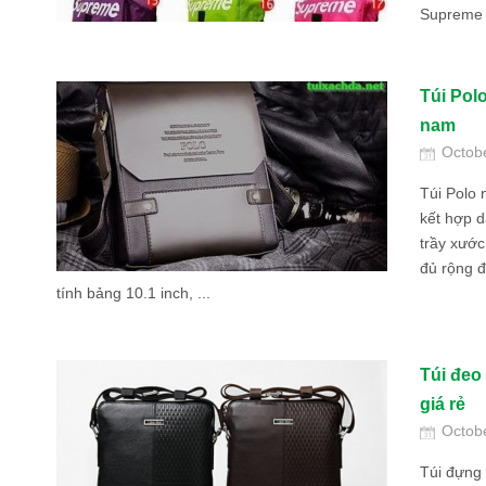
Supreme 
Túi Pol
nam
Octob
Túi Polo 
kết hợp 
trầy xước
đủ rộng 
tính bảng 10.1 inch, ...
Túi đeo
giá rẻ
Octob
Túi đựng 