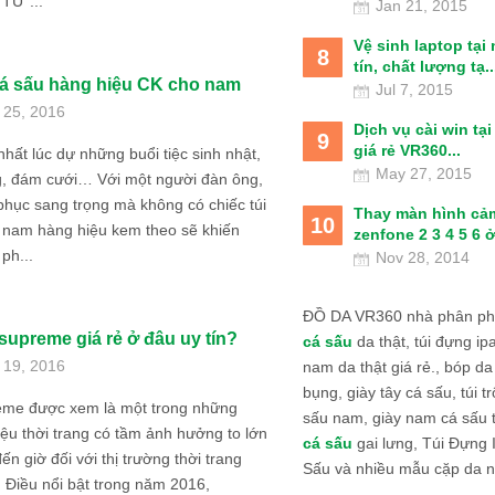
TƯ ...
Jan 21, 2015
Vệ sinh laptop tại
8
tín, chất lượng tạ..
cá sấu hàng hiệu CK cho nam
Jul 7, 2015
 25, 2016
Dịch vụ cài win tạ
9
giá rẻ VR360...
 nhất lúc dự những buổi tiệc sinh nhật,
May 27, 2015
g, đám cưới… Với một người đàn ông,
phục sang trọng mà không có chiếc túi
Thay màn hình cả
10
 nam hàng hiệu kem theo sẽ khiến
zenfone 2 3 4 5 6 ở
ph...
Nov 28, 2014
ĐỒ DA VR360 nhà phân phố
 supreme giá rẻ ở đâu uy tín?
cá sấu
da thật, túi đựng ipa
 19, 2016
nam da thật giá rẻ., bóp da
bụng, giày tây cá sấu, túi tr
eme được xem là một trong những
sấu nam, giày nam cá sấu 
ệu thời trang có tầm ảnh hưởng to lớn
cá sấu
gai lưng, Túi Đựng
ến giờ đối với thị trường thời trang
Sấu và nhiều mẫu cặp da n
 Điều nổi bật trong năm 2016,