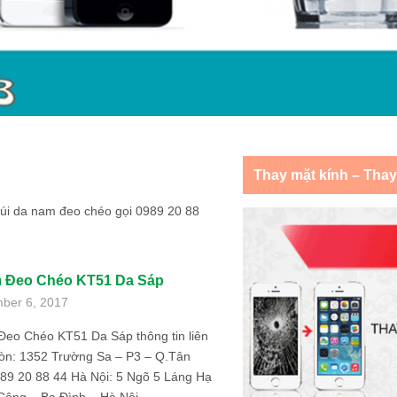
Thay mặt kính – Tha
 túi da nam đeo chéo gọi 0989 20 88
m Đeo Chéo KT51 Da Sáp
ber 6, 2017
Đeo Chéo KT51 Da Sáp thông tin liên
Gòn: 1352 Trường Sa – P3 – Q.Tân
989 20 88 44 Hà Nội: 5 Ngõ 5 Láng Hạ