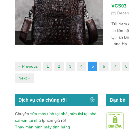
VCS03
Decem
Túi Nam 
tin liên 
Q.Tân Bì
Láng Hạ –
« Previous
1
2
3
4
5
6
7
8
Next »
Dịch vụ của chúng rôi
Bạn bè
Chuyên
sửa máy tính tại nhà
,
sửa tivi tại nhà
,
cài win tại nhà
tphcm giá rẻ!
Thay màn hình máy tính bảng