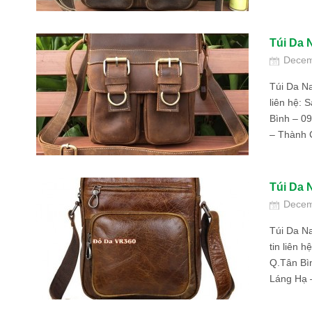
Túi Da 
Decem
Túi Da N
liên hệ: 
Bình – 0
– Thành 
Túi Da 
Decem
Túi Da N
tin liên 
Q.Tân Bì
Láng Hạ 