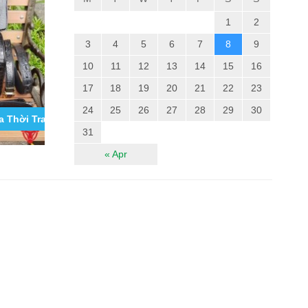
1
2
3
4
5
6
7
8
9
10
11
12
13
14
15
16
17
18
19
20
21
22
23
24
25
26
27
28
29
30
 Thời Trang Cho Nam Tốt Nhất...
Băng Bảo Vệ Gối Thể Thao Thời Trang VN09
Tổng Hợp Cá
Sấu Iphone 11,
31
« Apr