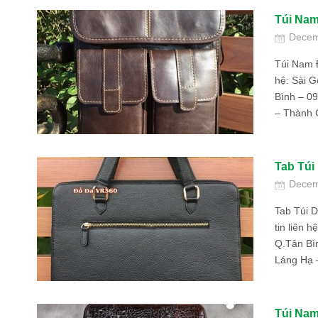
Túi Nam
Decem
Túi Nam Đ
hệ: Sài 
Bình – 0
– Thành C
Tab Túi
Decem
Tab Túi 
tin liên 
Q.Tân Bì
Láng Hạ 
Túi Nam