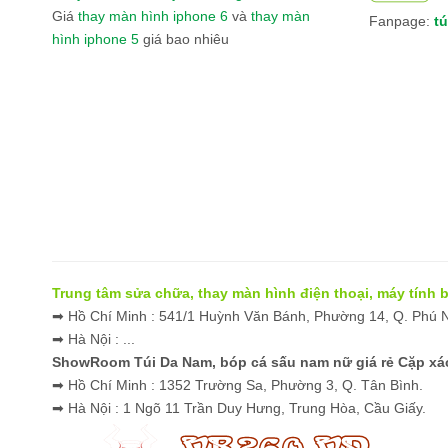
Giá
thay màn hình iphone 6
và
thay màn
Fanpage:
tú
hình iphone 5
giá bao nhiêu
Băng Bảo Vệ Gối Thể Thao Thời Trang VN0
Tổn
Trung tâm sửa chữa, thay màn hình điện thoại, máy tính
➡ Hồ Chí Minh : 541/1 Huỳnh Văn Bánh, Phường 14, Q. Phú
➡ Hà Nội : ...
ShowRoom Túi Da Nam,
bóp cá sấu nam nữ giá rẻ
Cặp xác
➡ Hồ Chí Minh : 1352 Trường Sa, Phường 3, Q. Tân Bình.
➡ Hà Nội : 1 Ngõ 11 Trần Duy Hưng, Trung Hòa, Cầu Giấy.