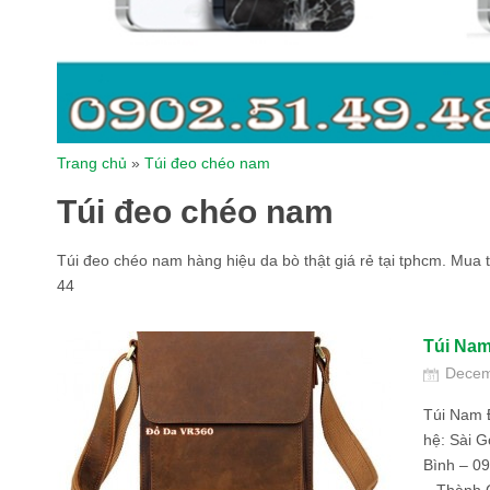
Trang chủ
»
Túi đeo chéo nam
Túi đeo chéo nam
Túi đeo chéo nam hàng hiệu da bò thật giá rẻ tại tphcm. Mua
44
Túi Na
Decem
Túi Nam 
hệ: Sài 
Bình – 0