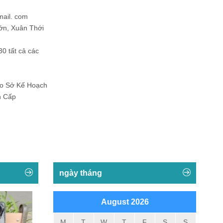
mail. com
ớn, Xuân Thới
30 tất cả các
Do Sở Kế Hoạch
h Cấp
ngày tháng
August 2026
M
T
W
T
F
S
S