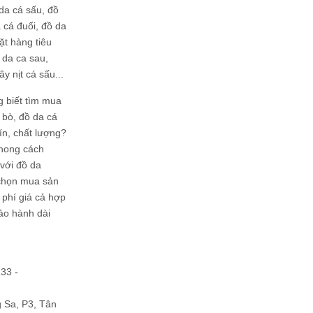
da cá sấu, đồ
 cá đuối, đồ da
ặt hàng tiêu
 da ca sau,
ây nịt cá sấu...
g biết tìm mua
bò, đồ da cá
tín, chất lượng?
phong cách
ới đồ da
chọn mua sản
hi phí giá cả hợp
bảo hành dài
133 -
Sa, P3, Tân