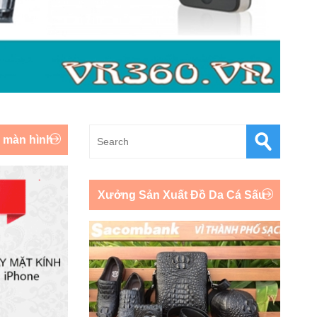
y màn hình
Xưởng Sản Xuất Đồ Da Cá Sấu