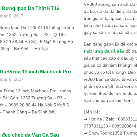
VR360 xưởng sản xuất Đồ 
 Đựng Ipad Da Thật KT16
da bò, đồ da đà điểu, đồ da
ber 6, 2017
trăn giá rẻ tại tphcm, các m
biểu như tui da ca sau, bop
ựng Ipad Da Thật KT16 thông tin liên
giày cá sấu, ví da cá sấu, d
Gòn: 1352 Trường Sa – P3 – Q.Tân
989 20 88 44 Hà Nội: 5 Ngõ 5 Láng Hạ
Bạn đang gặp vấn đề khôn
ông – Ba Đình – Hà Nội...
thắt lưng da cá sấu
đồ da 
sấu thật cao cấp ở đâu uy 
giá cả có đắt lắm không? 
 Da Đựng 13 inch Macbook Pro
phục vụ có tốt không? Đến v
vr360 bạn sẽ được tư vấn 
ber 6, 2017
phẩm đồ da tốt nhất với c
Da Đựng 13 inch Macbook Pro thông
lý, kèm theo đó là chế độ 
hệ: Sài Gòn: 1352 Trường Sa – P3 –
hạn cho bạn an tâm hơn!
nh – 0989 20 88 44 Hà Nội: 5 Ngõ 5
Liên Hệ:
– Thành Công – Ba Đình &#...
➡ Hotline / Zalo : 0898331
0787331133 - 0989208844
➡ ShowRoom:1352 Trường 
 đeo chéo da Vân Cá Sấu