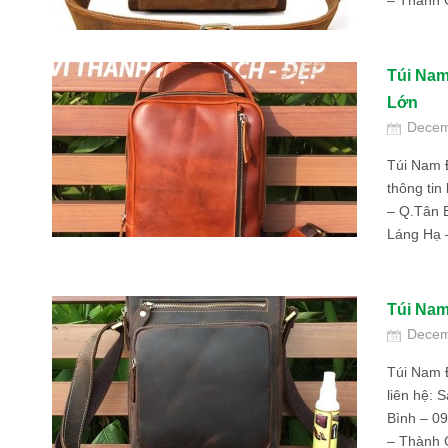
– Thành C
Túi Na
Lớn
Decem
Túi Nam 
thông tin
– Q.Tân B
Láng Hạ 
Túi Na
Decem
Túi Nam 
liên hệ: 
Bình – 0
– Thành C