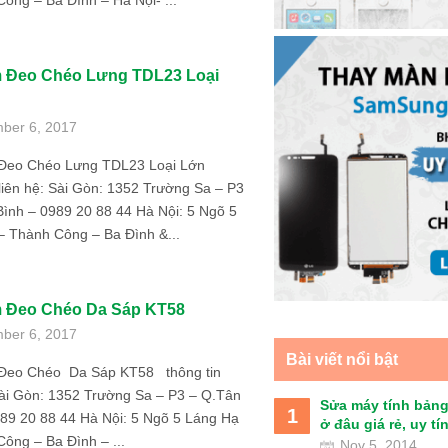
ông – Ba Đình – Hà Nội- ...
m Đeo Chéo Lưng TDL23 Loại
ber 6, 2017
Đeo Chéo Lưng TDL23 Loại Lớn
 liên hệ: Sài Gòn: 1352 Trường Sa – P3
ình – 0989 20 88 44 Hà Nội: 5 Ngõ 5
– Thành Công – Ba Đình &...
m Đeo Chéo Da Sáp KT58
ber 6, 2017
Bài viết nổi bật
Đeo Chéo Da Sáp KT58 thông tin
Sài Gòn: 1352 Trường Sa – P3 – Q.Tân
Sửa máy tính bảng
1
989 20 88 44 Hà Nội: 5 Ngõ 5 Láng Hạ
ở đâu giá rẻ, uy tín 
ông – Ba Đình – ...
Nov 5, 2014