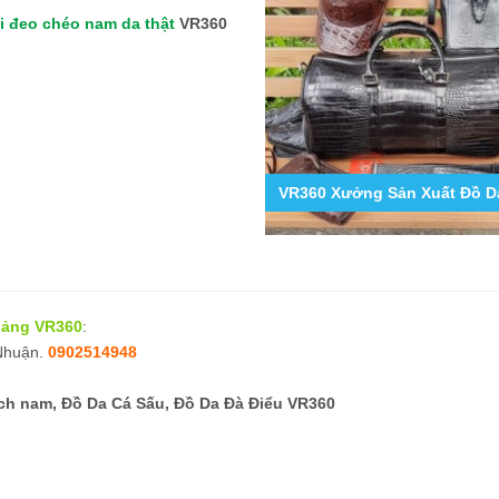
i đeo chéo nam da thật
VR360
9
g Hợp Các Mẫu Ốp Lưng Da Cá Sấu Iphone 11,12,13,14...
VR360 Xưởng Sản Xuất Đồ Da
 bảng VR360
:
 Nhuận.
0902514948
h nam, Đồ Da Cá Sấu, Đồ Da Đà Điểu VR360