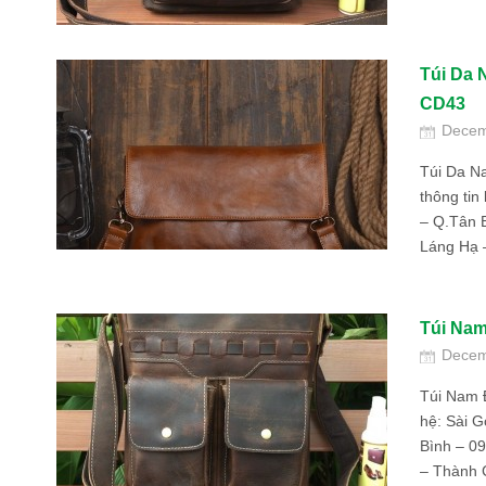
Túi Da
CD43
Decem
Túi Da 
thông tin
– Q.Tân B
Láng Hạ 
Túi Na
Decem
Túi Nam 
hệ: Sài 
Bình – 0
– Thành C