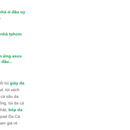
 nhà ở đâu uy
.
i nhà tphcm
m ứng asus
 đâu...
i túi
giày da
d, túi xách
 cá sấu da
ống, túi da cá
thật,
bóp da
 Ipad Da Cá
am giá rẻ