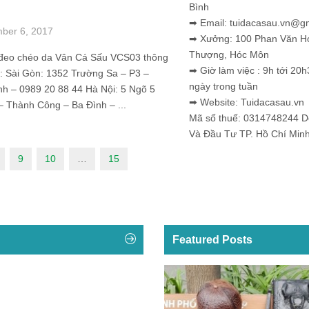
Bình
➡ Email: tuidacasau.vn@g
ber 6, 2017
➡ Xưởng: 100 Phan Văn H
Thượng, Hóc Môn
đeo chéo da Vân Cá Sấu VCS03 thông
➡ Giờ làm việc : 9h tới 20h
hệ: Sài Gòn: 1352 Trường Sa – P3 –
ngày trong tuần
nh – 0989 20 88 44 Hà Nội: 5 Ngõ 5
➡ Website: Tuidacasau.vn
 Thành Công – Ba Đình – ...
Mã số thuế: 0314748244 
Và Đầu Tư TP. Hồ Chí Min
9
10
…
15
Featured Posts