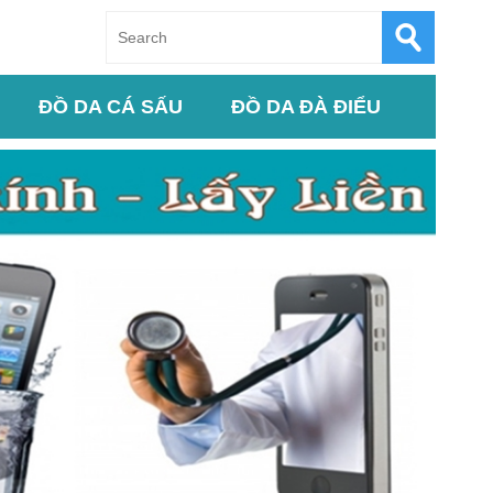
ĐỒ DA CÁ SẤU
ĐỒ DA ĐÀ ĐIỂU