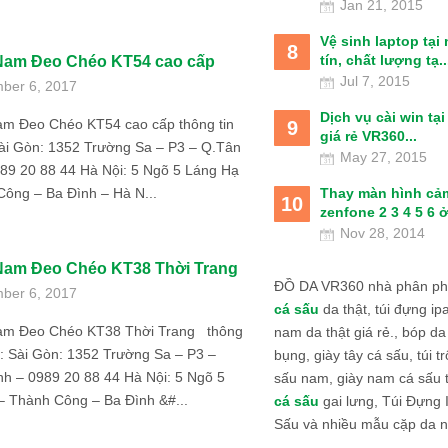
Jan 21, 2015
Vệ sinh laptop tại
8
tín, chất lượng tạ..
Nam Đeo Chéo KT54 cao cấp
Jul 7, 2015
ber 6, 2017
Dịch vụ cài win tạ
am Đeo Chéo KT54 cao cấp thông tin
9
giá rẻ VR360...
Sài Gòn: 1352 Trường Sa – P3 – Q.Tân
May 27, 2015
989 20 88 44 Hà Nội: 5 Ngõ 5 Láng Hạ
Thay màn hình cả
Công – Ba Đình – Hà N...
10
zenfone 2 3 4 5 6 ở
Nov 28, 2014
Nam Đeo Chéo KT38 Thời Trang
ĐỒ DA VR360 nhà phân phố
ber 6, 2017
cá sấu
da thật, túi đựng ipa
am Đeo Chéo KT38 Thời Trang thông
nam da thật giá rẻ., bóp da
hệ: Sài Gòn: 1352 Trường Sa – P3 –
bụng, giày tây cá sấu, túi tr
nh – 0989 20 88 44 Hà Nội: 5 Ngõ 5
sấu nam, giày nam cá sấu 
– Thành Công – Ba Đình &#...
cá sấu
gai lưng, Túi Đựng
Sấu và nhiều mẫu cặp da n