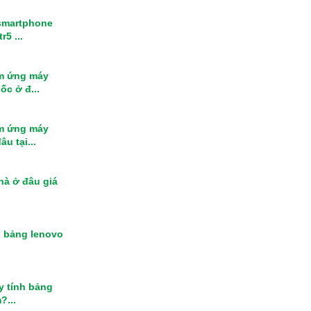
smartphone
r5 ...
m ứng máy
ốc ở đ...
m ứng máy
u tại...
nhà ở đâu giá
h bảng lenovo
y tính bảng
?...