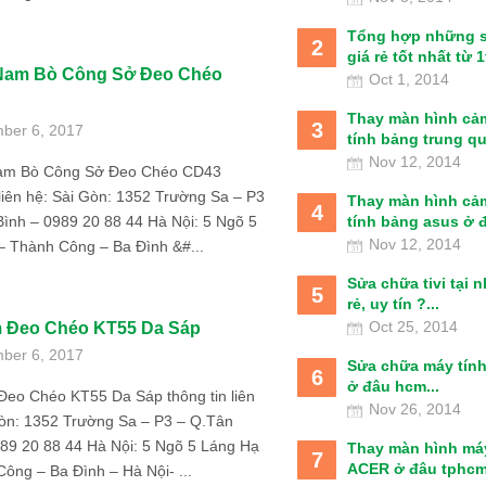
Tổng hợp những 
2
giá rẻ tốt nhất từ 1t
 Nam Bò Công Sở Đeo Chéo
Oct 1, 2014
Thay màn hình cả
3
ber 6, 2017
tính bảng trung qu
Nov 12, 2014
Nam Bò Công Sở Đeo Chéo CD43
 liên hệ: Sài Gòn: 1352 Trường Sa – P3
Thay màn hình cả
4
tính bảng asus ở đâ
ình – 0989 20 88 44 Hà Nội: 5 Ngõ 5
Nov 12, 2014
– Thành Công – Ba Đình &#...
Sửa chữa tivi tại 
5
rẻ, uy tín ?...
Oct 25, 2014
m Đeo Chéo KT55 Da Sáp
ber 6, 2017
Sửa chữa máy tín
6
ở đâu hcm...
Đeo Chéo KT55 Da Sáp thông tin liên
Nov 26, 2014
Gòn: 1352 Trường Sa – P3 – Q.Tân
989 20 88 44 Hà Nội: 5 Ngõ 5 Láng Hạ
Thay màn hình má
7
ACER ở đâu tphcm
ông – Ba Đình – Hà Nội- ...