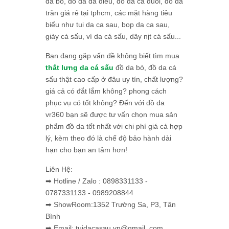
da bò, đồ da đà điểu, đồ da cá đuối, đồ da
trăn giá rẻ tại tphcm, các mặt hàng tiêu
biểu như tui da ca sau, bop da ca sau,
giày cá sấu, ví da cá sấu, dây nịt cá sấu...
Bạn đang gặp vấn đề không biết tìm mua
thắt lưng da cá sấu
đồ da bò, đồ da cá
sấu thật cao cấp ở đâu uy tín, chất lượng?
giá cả có đắt lắm không? phong cách
phục vụ có tốt không? Đến với đồ da
vr360 bạn sẽ được tư vấn chọn mua sản
phẩm đồ da tốt nhất với chi phí giá cả hợp
lý, kèm theo đó là chế độ bảo hành dài
hạn cho bạn an tâm hơn!
Liên Hệ:
➡ Hotline / Zalo : 0898331133 -
0787331133 - 0989208844
➡ ShowRoom:1352 Trường Sa, P3, Tân
Bình
➡ Email: tuidacasau.vn@gmail. com