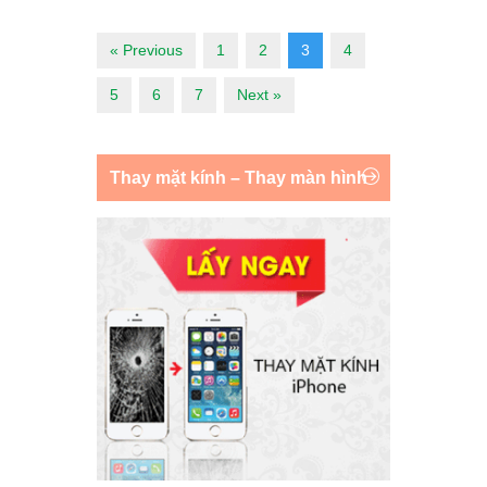
« Previous
1
2
3
4
5
6
7
Next »
Thay mặt kính – Thay màn hình