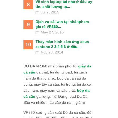
Vệ sinh laptop tại nhà ở đâu uy
8
tín, chất lượng tạ...
Jul 7, 2015
Dịch vụ cài win tại nhà tphcm
9
giá rẻ VR360...
May 27, 2015
Thay màn hình cảm ứng asus
10
zenfone 2 3 4 5 6 ở đâu...
Nov 28, 2014
ĐỒ DA VR360 nhà phân phối túi
giày da
cá sấu
da thật, túi đựng ipad, túi xách
nam da thật giá rẻ., bóp da cá sấu da
bụng, giày tây cá sấu, túi trống, túi da cá
sấu nam, giày nam cá sấu thật,
bóp da
cá sấu
gai lưng, Túi Đựng Ipad Da Cá
Sấu và nhiều mẫu cặp da nam giá rẻ
VR360 xưởng sản xuất Đồ da cá sấu, đồ