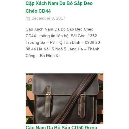
Cặp Xách Nam Da Bò Sáp Đeo
Chéo CD44
December 9, 2017
Cặp Xách Nam Da Bò Sáp Đeo Chéo
CD44 thông tin liên hệ: Sài Gòn: 1352
Trường Sa – P3 – Q.Tân Bình – 0989 20
88 44 Hà Nội: 5 Ngõ 5 Láng Hạ – Thành
Công – Ba Đình &...
Cặp Nam Da Bò Sáp CD50 Đựng