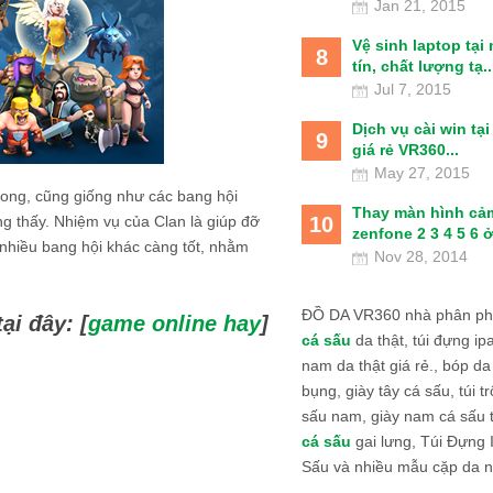
Jan 21, 2015
Vệ sinh laptop tại
8
tín, chất lượng tạ..
Jul 7, 2015
Dịch vụ cài win tạ
9
giá rẻ VR360...
May 27, 2015
rong, cũng giống như các bang hội
Thay màn hình cả
10
ng thấy. Nhiệm vụ của Clan là giúp đỡ
zenfone 2 3 4 5 6 ở
g nhiều bang hội khác càng tốt, nhằm
Nov 28, 2014
ĐỒ DA VR360 nhà phân phố
i đây: [
game online hay
]
cá sấu
da thật, túi đựng ipa
nam da thật giá rẻ., bóp da
bụng, giày tây cá sấu, túi tr
sấu nam, giày nam cá sấu 
cá sấu
gai lưng, Túi Đựng
Sấu và nhiều mẫu cặp da n