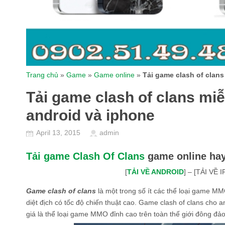
Trang chủ
»
Game
»
Game online
»
Tải game clash of clans
Tải game clash of clans miễ
android và iphone
April 13, 2015
admin
Tải game Clash Of Clans
game online hay 
[
TẢI VỀ ANDROID
] – [TẢI VỀ 
Game clash of clans
là một trong số ít các thể loại game MM
diệt địch có tốc độ chiến thuật cao. Game clash of clans cho
giá là thể loại game MMO đỉnh cao trên toàn thế giới đông đả