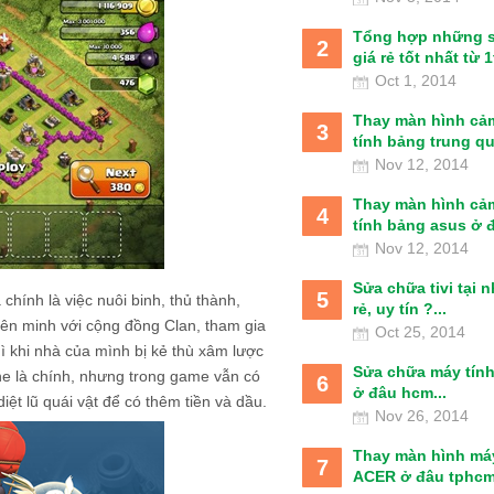
Tổng hợp những 
2
giá rẻ tốt nhất từ 1t
Oct 1, 2014
Thay màn hình cả
3
tính bảng trung qu
Nov 12, 2014
Thay màn hình cả
4
tính bảng asus ở đâ
Nov 12, 2014
Sửa chữa tivi tại 
5
hính là việc nuôi binh, thủ thành,
rẻ, uy tín ?...
iên minh với cộng đồng Clan, tham gia
Oct 25, 2014
hì khi nhà của mình bị kẻ thù xâm lược
Sửa chữa máy tín
ne là chính, nhưng trong game vẫn có
6
ở đâu hcm...
ệt lũ quái vật để có thêm tiền và dầu.
Nov 26, 2014
Thay màn hình má
7
ACER ở đâu tphcm