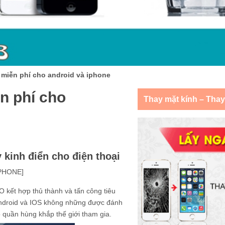
 miễn phí cho android và iphone
n phí cho
Thay mặt kính – Tha
kinh điển cho điện thoại
IPHONE]
O kết hợp thủ thành và tấn công tiêu
 android và IOS không những được đánh
o quần hùng khắp thế giới tham gia.