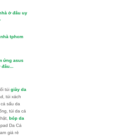
 nhà ở đâu uy
.
i nhà tphcm
m ứng asus
 đâu...
i túi
giày da
d, túi xách
 cá sấu da
ống, túi da cá
thật,
bóp da
 Ipad Da Cá
am giá rẻ