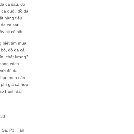
da cá sấu, đồ
 cá đuối, đồ da
ặt hàng tiêu
 da ca sau,
ây nịt cá sấu...
g biết tìm mua
bò, đồ da cá
tín, chất lượng?
phong cách
ới đồ da
chọn mua sản
hi phí giá cả hợp
bảo hành dài
133 -
Sa, P3, Tân