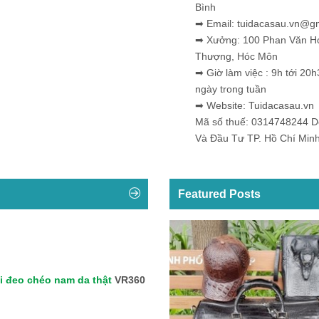
Bình
➡ Email: tuidacasau.vn@g
➡ Xưởng: 100 Phan Văn H
Thượng, Hóc Môn
➡ Giờ làm việc : 9h tới 20h
ngày trong tuần
➡ Website: Tuidacasau.vn
Mã số thuế: 0314748244 
Và Đầu Tư TP. Hồ Chí Min
Featured Posts
i đeo chéo nam da thật
VR360