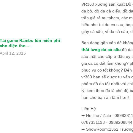
VR360 xưởng sản xuất Đồ 
da bò, đồ da đà điểu, đồ da
trăn giá rẻ tại tphcm, các m
biểu như tui da ca sau, bop
giày cá sấu, ví da cá sấu, d
Tải game Rambo lùn miễn phí
Bạn đang gặp vấn đề khôn
cho điện tho...
thắt lưng da cá sấu
đồ da 
April 12, 2015
sấu thật cao cấp ở đâu uy 
giá cả có đắt lắm không? 
phục vụ có tốt không? Đến v
vr360 bạn sẽ được tư vấn 
phẩm đồ da tốt nhất với c
lý, kèm theo đó là chế độ 
hạn cho bạn an tâm hơn!
Liên Hệ:
➡ Hotline / Zalo : 0898331
0787331133 - 0989208844
➡ ShowRoom:1352 Trường 