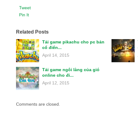
Tweet
Pin It
Related Posts
Tải game pikachu cho pc bản
cổ điển...
April 14, 2015
Tải game ngôi làng của gió
online cho đi...
April 12, 2015
Comments are closed.