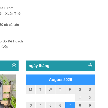
mail. com
ớn, Xuân Thới
30 tất cả các
Do Sở Kế Hoạch
h Cấp
ngày tháng
August 2026
M
T
W
T
F
S
S
1
2
3
4
5
6
7
8
9