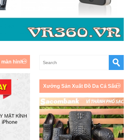
y màn hình
Xưởng Sản Xuất Đồ Da Cá Sấu