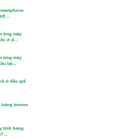
smartphone
r5 ...
m ứng máy
ốc ở đ...
m ứng máy
u tại...
nhà ở đâu giá
h bảng lenovo
y tính bảng
?...