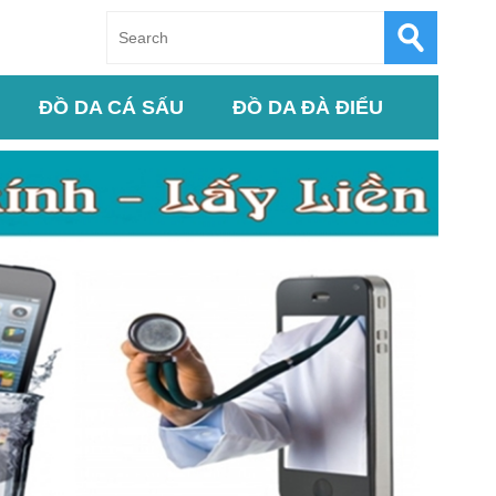
ĐỒ DA CÁ SẤU
ĐỒ DA ĐÀ ĐIỂU