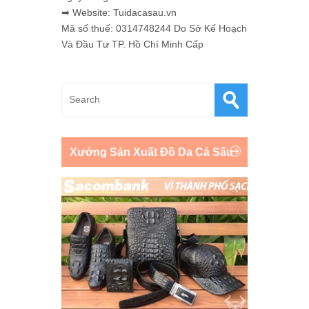
➡ Website: Tuidacasau.vn
Mã số thuế: 0314748244 Do Sở Kế Hoạch
Và Đầu Tư TP. Hồ Chí Minh Cấp
Xưởng Sản Xuất Đồ Da Cá Sấu