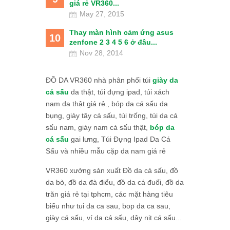
giá rẻ VR360...
May 27, 2015
Thay màn hình cảm ứng asus
10
zenfone 2 3 4 5 6 ở đâu...
Nov 28, 2014
ĐỒ DA VR360 nhà phân phối túi
giày da
cá sấu
da thật, túi đựng ipad, túi xách
nam da thật giá rẻ., bóp da cá sấu da
bụng, giày tây cá sấu, túi trống, túi da cá
sấu nam, giày nam cá sấu thật,
bóp da
cá sấu
gai lưng, Túi Đựng Ipad Da Cá
Sấu và nhiều mẫu cặp da nam giá rẻ
VR360 xưởng sản xuất Đồ da cá sấu, đồ
da bò, đồ da đà điểu, đồ da cá đuối, đồ da
trăn giá rẻ tại tphcm, các mặt hàng tiêu
biểu như tui da ca sau, bop da ca sau,
giày cá sấu, ví da cá sấu, dây nịt cá sấu...