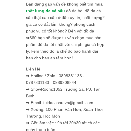
Bạn đang gặp vấn đề không biết tìm mua
thắt lưng da cá sấu
đồ da bò, đồ da cá
sấu thật cao cấp ở đâu uy tín, chất lượng?
giá cả có đắt lắm không? phong cách
phục vụ có tốt không? Đến với đồ da
vr360 bạn sẽ được tư vấn chọn mua sản
phẩm đồ da tốt nhất với chi phí giá cả hợp
lý, kèm theo đó là chế độ bảo hành dài
hạn cho bạn an tâm hơn!
Liên Hệ:
➡ Hotline / Zalo : 0898331133 -
0787331133 - 0989208844
➡ ShowRoom:1352 Trường Sa, P3, Tân
Bình
➡ Email: tuidacasau.vn@gmail. com
➡ Xưởng: 100 Phan Văn Hớn, Xuân Thới
Thượng, Hóc Môn
➡ Giờ làm việc : 9h tới 20h30 tất cả các
ngày trong tuần