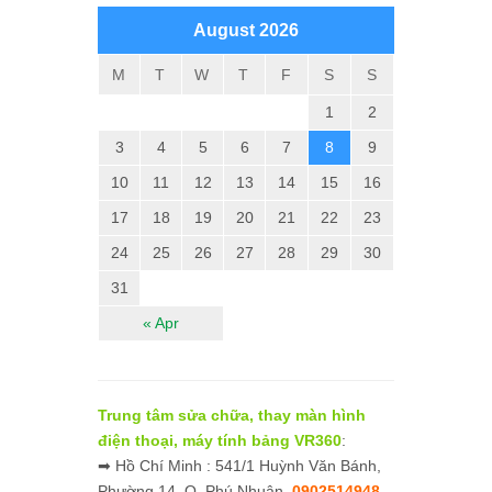
August 2026
M
T
W
T
F
S
S
1
2
3
4
5
6
7
8
9
10
11
12
13
14
15
16
17
18
19
20
21
22
23
24
25
26
27
28
29
30
31
« Apr
Trung tâm sửa chữa, thay màn hình
điện thoại, máy tính bảng VR360
:
➡ Hồ Chí Minh : 541/1 Huỳnh Văn Bánh,
Phường 14, Q. Phú Nhuận.
0902514948