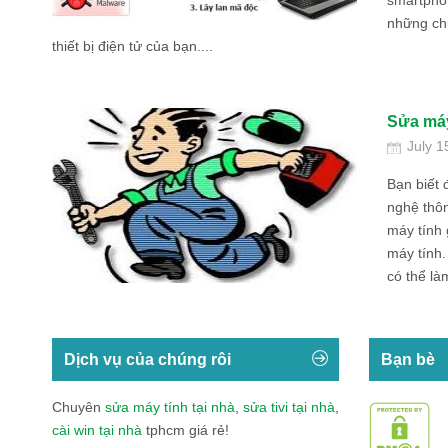
smartphon
những ch
thiết bị điện tử của bạn....
Sửa máy 
July 1
Bạn biết 
nghệ thôn
máy tính 
máy tính.
có thể là
Dịch vụ của chúng rôi
Bạn bè
Chuyên
sửa máy tính tại nhà
,
sửa tivi tại nhà
,
cài win tại nhà
tphcm giá rẻ!