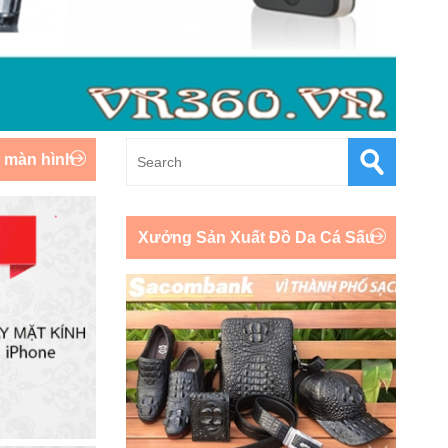
y màn hình
Xưởng Sản Xuất Đồ Da Cá Sấu