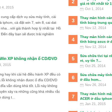
2
giá rẻ tốt nhất từ 1t
t 4, 2015
Oct 1, 2014
 cung cấp dịch vụ sửa máy tính, cài
Thay màn hình cả
3
tính bảng trung qu
à tphcm, cà đặt win 7, win 8, cai dat
Nov 12, 2014
i nha…với giá thành hợp lý nhất tại Hồ
 Đến đây bạn sẽ được trải nghiệm
Thay màn hình cả
4
tính bảng asus ở đâ
Nov 12, 2014
Sửa chữa tivi tại 
5
 Win XP không nhận ổ CD/DVD
rẻ, uy tín ?...
3, 2015
Oct 25, 2014
ng hay khi cài hệ điều hành XP đều có
Sửa chữa máy tín
6
ở đâu hcm...
a lỗi không nhận được ổ đĩa CD/DVD
Nov 26, 2014
đĩa vẫn dùng khá tốt. Lỗi này không
uyên xảy ra những cũng khá nhiều rắc
Thay màn hình má
7
n dùng t...
ACER ở đâu tphcm
Jan 21, 2015