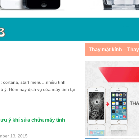
Thay mặt kính – Tha
ũ: cortana, start menu…nhiều tính
 ý. Hôm nay dịch vụ sửa máy tính tại
 lưu ý khí sửa chữa máy tính
mber 13, 2015