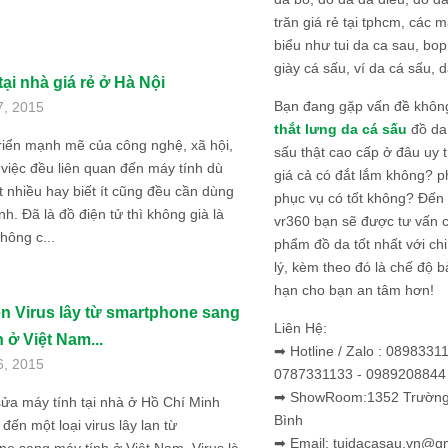
trăn giá rẻ tại tphcm, các m
biểu như tui da ca sau, bop
giày cá sấu, ví da cá sấu, d
tại nhà giá rẻ ở Hà Nội
Bạn đang gặp vấn đề khôn
7, 2015
thắt lưng da cá sấu
đồ da 
riển mạnh mẽ của công nghệ, xã hội,
sấu thật cao cấp ở đâu uy 
việc đều liên quan đến máy tính dù
giá cả có đắt lắm không? 
t nhiều hay biết ít cũng đều cần dùng
phục vụ có tốt không? Đến v
nh. Đã là đồ điện tử thì không già là
vr360 bạn sẽ được tư vấn 
hông c...
phẩm đồ da tốt nhất với c
lý, kèm theo đó là chế độ 
hạn cho bạn an tâm hơn!
ện Virus lây từ smartphone sang
Liên Hệ:
 ở Việt Nam...
➡ Hotline / Zalo : 0898331
6, 2015
0787331133 - 0989208844
➡ ShowRoom:1352 Trường 
ửa máy tính tại nhà ở Hồ Chí Minh
Bình
 đến một loại virus lây lan từ
➡ Email: tuidacasau.vn@g