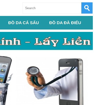
ĐỒ DA CÁ SẤU
ĐỒ DA ĐÀ ĐIỂU