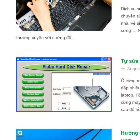
Dịch vụ s
chuyên sử
nhà, vệ 
cứng…. N
thường xuyên với cường độ...
Tự sửa 
Augus
Ổ cứng m
đập nhiều
laptop. H
cứng máy 
sau để hồ
Hướng d