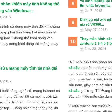
Vệ sinh laptop tại
8
nhân khiến máy tính không thể
tín, chất lượng tạ..
Jul 7, 2015
ng vào Windows...
0, 2015
Dịch vụ cài win tạ
9
giá rẻ VR360...
 trình sử dụng máy tính đôi khi chúng
May 27, 2015
 gặp phải tình trạng bật máy tính lên
ng báo “ không thể khởi động vào
Thay màn hình cả
10
zenfone 2 3 4 5 6 ở
, hay đang khởi động thì không chạy
Nov 28, 2014
ĐỒ DA VR360 nhà phân phố
cá sấu
da thật, túi đựng ipa
 sửa mạng máy tính tại nhà giá
nam da thật giá rẻ., bóp da
bụng, giày tây cá sấu, túi tr
9, 2015
sấu nam, giày nam cá sấu 
cá sấu
gai lưng, Túi Đựng
i buổi công nghệ số, mạng internet có
Sấu và nhiều mẫu cặp da n
uan trọng đối với tất cả mọi người. Là
ệc, giải trí, trao đổi thông tin, chia sẻ
VR360 xưởng sản xuất Đồ 
học tập… Bỗng nhiên một ngày nọ khi
da bò, đồ da đà điểu, đồ da