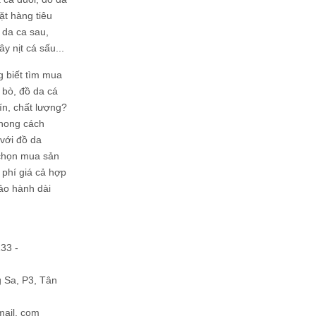
ặt hàng tiêu
 da ca sau,
ây nịt cá sấu...
g biết tìm mua
bò, đồ da cá
tín, chất lượng?
phong cách
ới đồ da
chọn mua sản
hi phí giá cả hợp
bảo hành dài
133 -
Sa, P3, Tân
mail. com