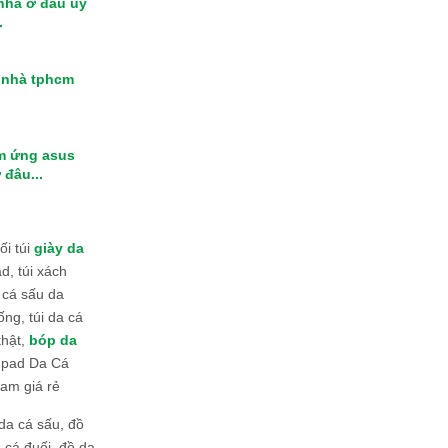
 nhà ở đâu uy
.
i nhà tphcm
m ứng asus
 đâu...
i túi
giày da
d, túi xách
 cá sấu da
ống, túi da cá
thật,
bóp da
 Ipad Da Cá
am giá rẻ
da cá sấu, đồ
 cá đuối, đồ da