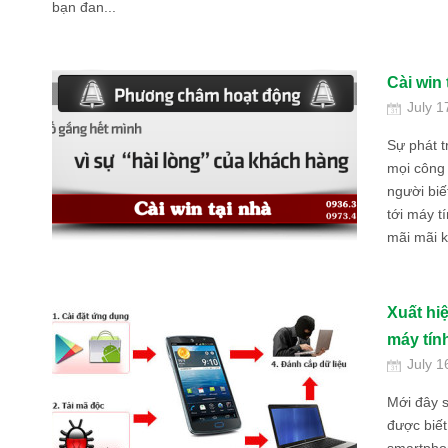
bạn đan...
Cài win 
July 1
Sự phát t
mọi công 
người biế
tới máy tí
mãi mãi k
Xuất hi
máy tính
July 1
Mới đây s
được biết