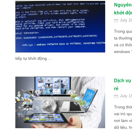
Nguyên 
khởi độ
July 2
Trong quá
ta thường
và có thô
windows “
tiếp tự khởi động ...
Dịch vụ
rẻ
July 1
Trong thờ
vai trò q
nơi làm vi
dữ liệu, 