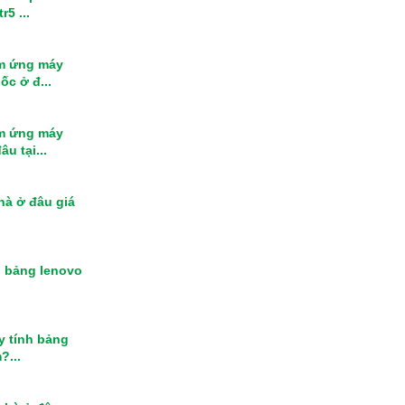
r5 ...
m ứng máy
ốc ở đ...
m ứng máy
u tại...
nhà ở đâu giá
h bảng lenovo
y tính bảng
?...