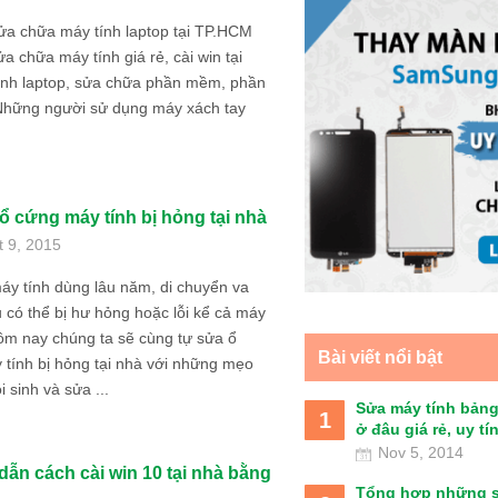
ửa chữa máy tính laptop tại TP.HCM
a chữa máy tính giá rẻ, cài win tại
sinh laptop, sửa chữa phần mềm, phần
hững người sử dụng máy xách tay
ổ cứng máy tính bị hỏng tại nhà
t 9, 2015
áy tính dùng lâu năm, di chuyển va
 có thể bị hư hỏng hoặc lỗi kể cả máy
ôm nay chúng ta sẽ cùng tự sửa ổ
Bài viết nổi bật
tính bị hỏng tại nhà với những mẹo
i sinh và sửa ...
Sửa máy tính bảng
1
ở đâu giá rẻ, uy tín 
Nov 5, 2014
ẫn cách cài win 10 tại nhà bằng
Tổng hợp những 