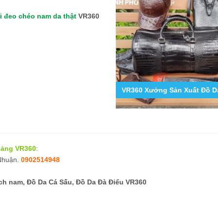
i đeo chéo nam da thật
VR360
9
g Hợp Các Mẫu Ốp Lưng Da Cá Sấu Iphone 11,12,13,14...
VR360 Xưởng Sản Xuất Đồ Da
 bảng VR360
:
 Nhuận.
0902514948
h nam, Đồ Da Cá Sấu, Đồ Da Đà Điểu VR360