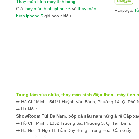
Thay màn hình máy tính bảng
Giá
thay màn hình iphone 6
và
thay màn
Fanpage:
tú
hình iphone 5
giá bao nhiêu
Băng Bảo Vệ Gối Thể Thao Thời Trang VN0
Tổn
Trung tâm sửa chữa, thay màn hình điện thoại, máy tính
➡ Hồ Chí Minh : 541/1 Huỳnh Văn Bánh, Phường 14, Q. Phú
➡ Hà Nội : ...
ShowRoom Túi Da Nam,
bóp cá sấu nam nữ giá rẻ
Cặp xác
➡ Hồ Chí Minh : 1352 Trường Sa, Phường 3, Q. Tân Bình.
➡ Hà Nội : 1 Ngõ 11 Trần Duy Hưng, Trung Hòa, Cầu Giấy.