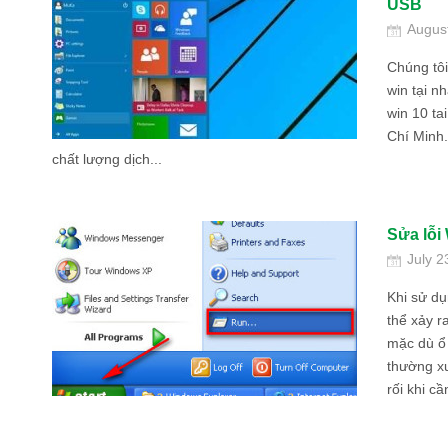
USB
Augus
Chúng tôi
win tại nh
win 10 ta
Chí Minh.
chất lượng dịch...
Sửa lỗi
July 2
Khi sử dụ
thể xảy r
mặc dù ổ 
thường x
rối khi cầ