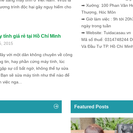
e sang máy tính ở Việt Nam. Virus là
➡ Xưởng: 100 Phan Văn H
ương trình độc hại gây nguy hiểm cho
Thượng, Hóc Môn
➡ Giờ làm việc : 9h tới 20h
ngày trong tuần
➡ Website: Tuidacasau.vn
tính giá rẻ tại Hồ Chí Minh
Mã số thuế: 0314748244 
5, 2015
Và Đầu Tư TP. Hồ Chí Min
đây với một dân không chuyên về công
g tin, hay phần cứng máy tính, lúc
gặp sự cố bất ngờ, không thể tự sửa
 Bạn sẽ sửa máy tính như thế nào để
m việc nga...
Featured Posts