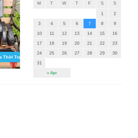
M
T
W
T
F
S
S
1
2
3
4
5
6
7
8
9
10
11
12
13
14
15
16
17
18
19
20
21
22
23
24
25
26
27
28
29
30
 Thời Trang Cho Nam Tốt Nhất...
Băng Bảo Vệ Gối Thể Thao Thời Trang VN09
Tổng Hợp Cá
Sấu Iphone 11,
31
« Apr