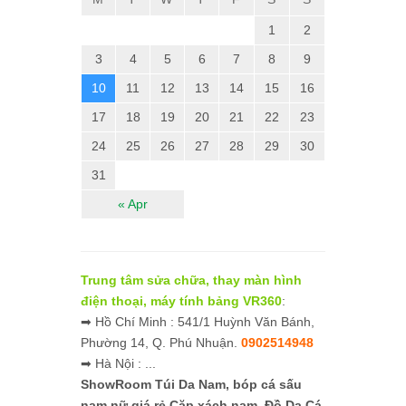
1
2
3
4
5
6
7
8
9
10
11
12
13
14
15
16
17
18
19
20
21
22
23
24
25
26
27
28
29
30
31
« Apr
Trung tâm sửa chữa, thay màn hình
điện thoại, máy tính bảng VR360
:
➡ Hồ Chí Minh : 541/1 Huỳnh Văn Bánh,
Phường 14, Q. Phú Nhuận.
0902514948
➡ Hà Nội : ...
ShowRoom Túi Da Nam,
bóp cá sấu
nam nữ giá rẻ
Cặp xách nam, Đồ Da Cá