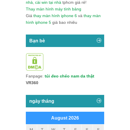
nhà
,
cài win tại nhà
tphcm giá rẻ!
Thay màn hình máy tính bảng
Giá
thay màn hình iphone 6
và
thay màn
hình iphone 5
giá bao nhiêu
Bạn bè
Fanpage:
túi đeo chéo nam da thật
VR360
ngày tháng
August 2026
M
T
W
T
F
S
S