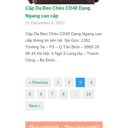
Cặp Da Đeo Chéo CD48 Dạng
Ngang cao cấp
December 6, 2017
Cặp Da Đeo Chéo CD48 Dạng Ngang cao
cấp thông tin liên hệ: Sài Gòn: 1352
Trường Sa – P3 – Q.Tân Bình – 0989 20
88 44 Hà Nội: 5 Ngõ 5 Láng Hạ – Thành
Công – Ba Đình ̵...
« Previous
1
2
3
4
5
6
7
8
…
14
Next »
Thay mặt kính – Thay màn hình