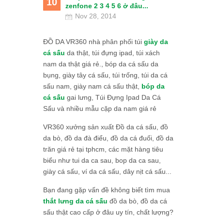
10
zenfone 2 3 4 5 6 ở đâu...
Nov 28, 2014
ĐỒ DA VR360 nhà phân phối túi
giày da
cá sấu
da thật, túi đựng ipad, túi xách
nam da thật giá rẻ., bóp da cá sấu da
bụng, giày tây cá sấu, túi trống, túi da cá
sấu nam, giày nam cá sấu thật,
bóp da
cá sấu
gai lưng, Túi Đựng Ipad Da Cá
Sấu và nhiều mẫu cặp da nam giá rẻ
VR360 xưởng sản xuất Đồ da cá sấu, đồ
da bò, đồ da đà điểu, đồ da cá đuối, đồ da
trăn giá rẻ tại tphcm, các mặt hàng tiêu
biểu như tui da ca sau, bop da ca sau,
giày cá sấu, ví da cá sấu, dây nịt cá sấu...
Bạn đang gặp vấn đề không biết tìm mua
thắt lưng da cá sấu
đồ da bò, đồ da cá
sấu thật cao cấp ở đâu uy tín, chất lượng?