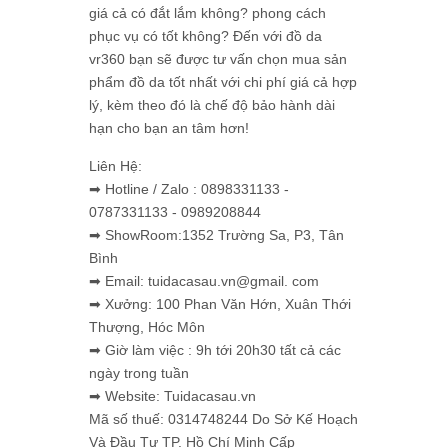
giá cả có đắt lắm không? phong cách
phục vụ có tốt không? Đến với đồ da
vr360 bạn sẽ được tư vấn chọn mua sản
phẩm đồ da tốt nhất với chi phí giá cả hợp
lý, kèm theo đó là chế độ bảo hành dài
hạn cho bạn an tâm hơn!
Liên Hệ:
➡ Hotline / Zalo : 0898331133 -
0787331133 - 0989208844
➡ ShowRoom:1352 Trường Sa, P3, Tân
Bình
➡ Email: tuidacasau.vn@gmail. com
➡ Xưởng: 100 Phan Văn Hớn, Xuân Thới
Thượng, Hóc Môn
➡ Giờ làm việc : 9h tới 20h30 tất cả các
ngày trong tuần
➡ Website: Tuidacasau.vn
Mã số thuế: 0314748244 Do Sở Kế Hoạch
Và Đầu Tư TP. Hồ Chí Minh Cấp