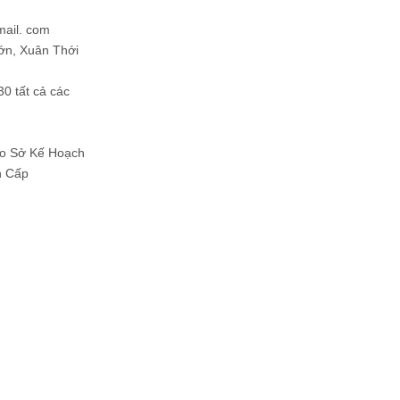
mail. com
ớn, Xuân Thới
30 tất cả các
Do Sở Kế Hoạch
h Cấp