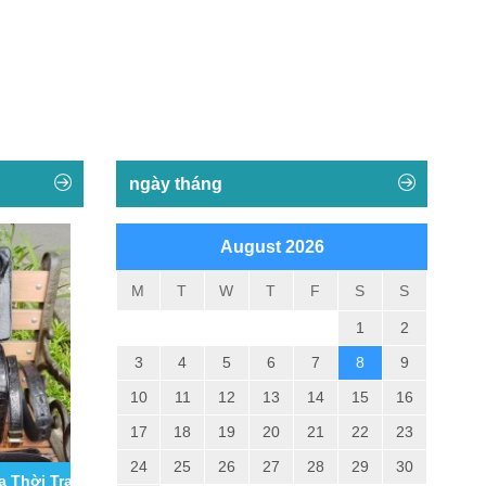
ngày tháng
August 2026
M
T
W
T
F
S
S
1
2
3
4
5
6
7
8
9
10
11
12
13
14
15
16
17
18
19
20
21
22
23
24
25
26
27
28
29
30
 Thời Trang Cho Nam Tốt Nhất...
Băng Bảo Vệ Gối Thể Thao Thời Trang VN09
Tổng Hợp Cá