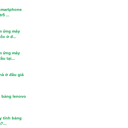
smartphone
r5 ...
m ứng máy
ốc ở đ...
m ứng máy
u tại...
nhà ở đâu giá
h bảng lenovo
y tính bảng
?...