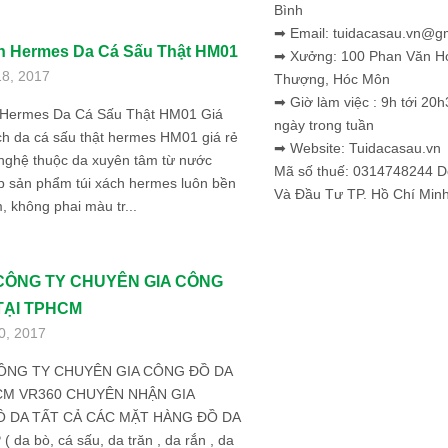
Bình
➡ Email: tuidacasau.vn@g
h Hermes Da Cá Sấu Thật HM01
➡ Xưởng: 100 Phan Văn H
18, 2017
Thượng, Hóc Môn
➡ Giờ làm việc : 9h tới 20h
 Hermes Da Cá Sấu Thật HM01 Giá
ngày trong tuần
ch da cá sấu thật hermes HM01 giá rẻ
➡ Website: Tuidacasau.vn
 nghệ thuộc da xuyên tâm từ nước
Mã số thuế: 0314748244 
p sản phẩm túi xách hermes luôn bền
Và Đầu Tư TP. Hồ Chí Min
 không phai màu tr...
CÔNG TY CHUYÊN GIA CÔNG
TẠI TPHCM
0, 2017
ÔNG TY CHUYÊN GIA CÔNG ĐỒ DA
CM VR360 CHUYÊN NHẬN GIA
 DA TẤT CẢ CÁC MẶT HÀNG ĐỒ DA
 da bò, cá sấu, da trăn , da rắn , da