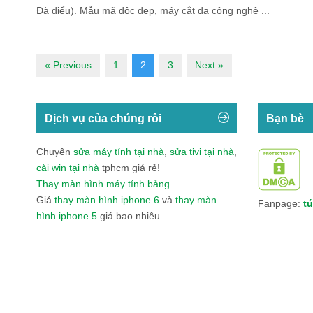
Đà điểu). Mẫu mã độc đẹp, máy cắt da công nghệ ...
« Previous
1
2
3
Next »
Dịch vụ của chúng rôi
Bạn bè
Chuyên
sửa máy tính tại nhà
,
sửa tivi tại nhà
,
cài win tại nhà
tphcm giá rẻ!
Thay màn hình máy tính bảng
Giá
thay màn hình iphone 6
và
thay màn
Fanpage:
tú
hình iphone 5
giá bao nhiêu
Băng Bảo Vệ Gối Thể Thao Thời Trang VN0
Tổn