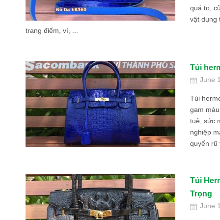
quá to, c
vật dụng 
trang điểm, ví, ...
Túi her
June 
Túi herm
gam màu 
tuệ, sức 
nghiệp m
quyến rũ 
Túi Her
Trọng
June 