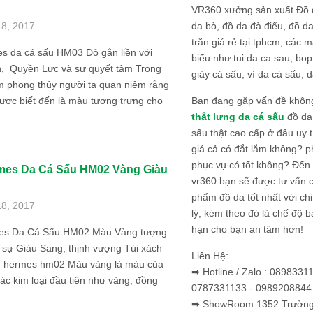
VR360 xưởng sản xuất Đồ 
da bò, đồ da đà điểu, đồ da
18, 2017
trăn giá rẻ tại tphcm, các m
es da cá sấu HM03 Đỏ gắn liền với
biểu như tui da ca sau, bop
, Quyền Lực và sự quyết tâm Trong
giày cá sấu, ví da cá sấu, d
m phong thủy người ta quan niệm rằng
Bạn đang gặp vấn đề khôn
ược biết đến là màu tượng trưng cho
thắt lưng da cá sấu
đồ da 
sấu thật cao cấp ở đâu uy 
giá cả có đắt lắm không? 
phục vụ có tốt không? Đến v
mes Da Cá Sấu HM02 Vàng Giàu
vr360 bạn sẽ được tư vấn 
phẩm đồ da tốt nhất với c
18, 2017
lý, kèm theo đó là chế độ 
hạn cho bạn an tâm hơn!
es Da Cá Sấu HM02 Màu Vàng tượng
 sự Giàu Sang, thịnh vượng Túi xách
Liên Hệ:
u hermes hm02 Màu vàng là màu của
➡ Hotline / Zalo : 0898331
các kim loại đầu tiên như vàng, đồng
0787331133 - 0989208844
➡ ShowRoom:1352 Trường 