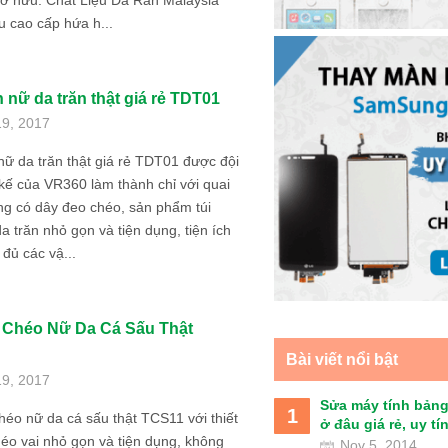
sở hữu. Chất Liệu Da Rắn Malaysia
 cao cấp hứa h...
 nữ da trăn thật giá rẻ TDT01
19, 2017
nữ da trăn thật giá rẻ TDT01 được đội
 kế của VR360 làm thành chỉ với quai
ng có dây đeo chéo, sản phẩm túi
a trăn nhỏ gọn và tiện dụng, tiện ích
đủ các vậ...
 Chéo Nữ Da Cá Sấu Thật
Bài viết nổi bật
19, 2017
Sửa máy tính bảng
1
héo nữ da cá sấu thật TCS11 với thiết
ở đâu giá rẻ, uy tín 
éo vai nhỏ gọn và tiện dụng, không
Nov 5, 2014