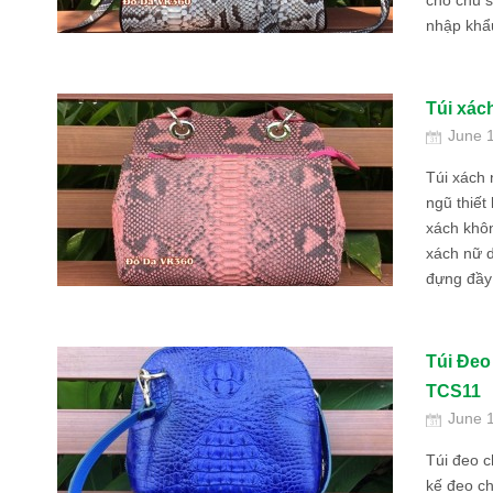
cho chủ 
nhập khẩu
Túi xách
June 
Túi xách 
ngũ thiết
xách khô
xách nữ d
đựng đầy 
Túi Đeo
TCS11
June 
Túi đeo c
kế đeo ch