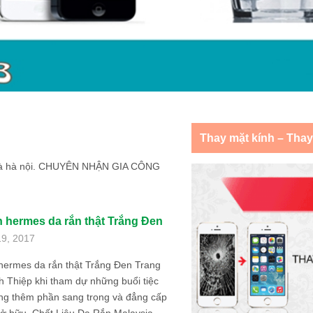
Thay mặt kính – Tha
m và hà nội. CHUYÊN NHẬN GIA CÔNG
h hermes da rắn thật Trắng Đen
19, 2017
hermes da rắn thật Trắng Đen Trang
h Thiệp khi tham dự những buổi tiệc
ăng thêm phần sang trọng và đẳng cấp