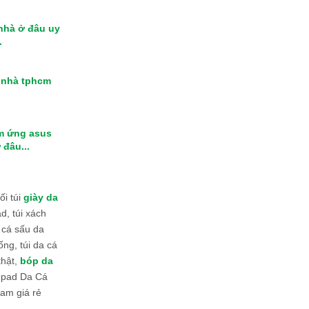
 nhà ở đâu uy
.
i nhà tphcm
m ứng asus
 đâu...
i túi
giày da
d, túi xách
 cá sấu da
ống, túi da cá
thật,
bóp da
 Ipad Da Cá
am giá rẻ