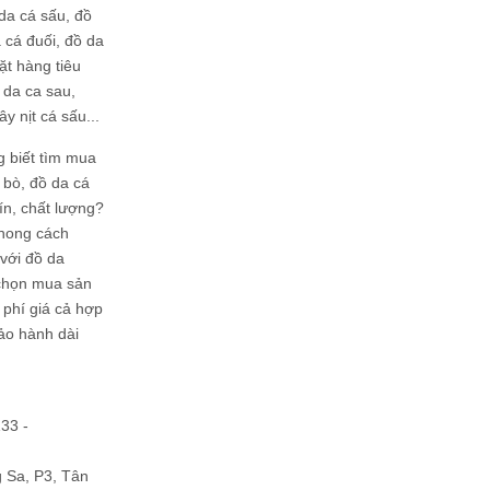
da cá sấu, đồ
 cá đuối, đồ da
ặt hàng tiêu
 da ca sau,
ây nịt cá sấu...
g biết tìm mua
bò, đồ da cá
tín, chất lượng?
phong cách
ới đồ da
chọn mua sản
hi phí giá cả hợp
bảo hành dài
133 -
Sa, P3, Tân