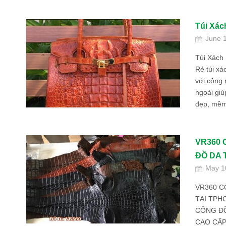
Túi Xác
June 
Túi Xách
Rẻ túi xá
với công
ngoài giú
đẹp, mềm,
VR360 
ĐỒ DA 
May 1
VR360 C
TẠI TPH
CÔNG ĐỒ
CAO CẤP (