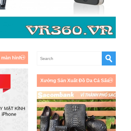
y màn hình
Xưởng Sản Xuất Đồ Da Cá Sấu