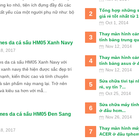
ũng ko nhỏ, tiện ích đựng đầy đủ các
Tổng hợp những 
tất yếu của một người phụ nữ như: bộ
2
giá rẻ tốt nhất từ 1t
Oct 1, 2014
Thay màn hình cả
3
tính bảng trung qu
mes da cá sấu HM05 Xanh Navy
Nov 12, 2014
18, 2017
Thay màn hình cả
4
es da cá sấu HM05 Xanh Navy với
tính bảng asus ở đâ
xanh navy thê hiện được sắc đẹp trí
Nov 12, 2014
mạnh, kiến thức cao và tính chuyên
Sửa chữa tivi tại 
5
à sản phẩm này mang lại. Trở nên
rẻ, uy tín ?...
và kiêu sa hơn với mẫ...
Oct 25, 2014
Sửa chữa máy tín
6
ở đâu hcm...
mes da cá sấu HM05 Đen Sang
Nov 26, 2014
Thay màn hình má
18, 2017
7
ACER ở đâu tphcm