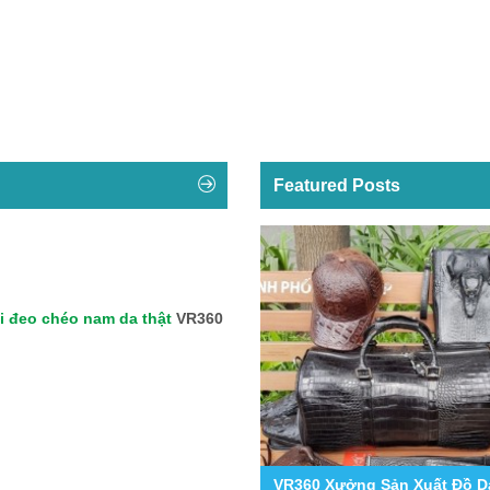
Featured Posts
i đeo chéo nam da thật
VR360
9
g Hợp Các Mẫu Ốp Lưng Da Cá Sấu Iphone 11,12,13,14...
VR360 Xưởng Sản Xuất Đồ Da