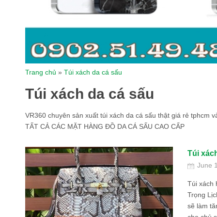
Trang chủ
»
Túi xách da cá sấu
Túi xách da cá sấu
VR360 chuyên sản xuất túi xách da cá sấu thật giá rẻ tphc
TẤT CẢ CÁC MẶT HÀNG ĐỒ DA CÁ SẤU CAO CẤP
Túi xác
June 
Túi xách 
Trọng Lịc
sẽ làm t