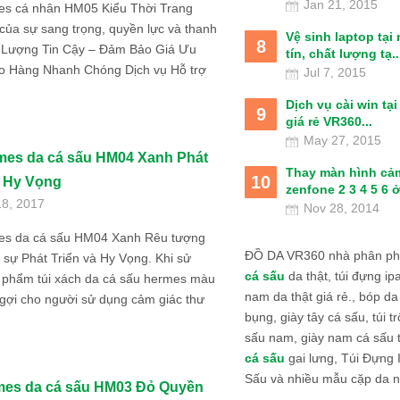
Jan 21, 2015
es cá nhân HM05 Kiểu Thời Trang
ủa sự sang trọng, quyền lực và thanh
Vệ sinh laptop tại
8
 Lượng Tin Cậy – Đảm Bảo Giá Ưu
tín, chất lượng tạ..
ao Hàng Nhanh Chóng Dịch vụ Hỗ trợ
Jul 7, 2015
Dịch vụ cài win tạ
9
giá rẻ VR360...
May 27, 2015
mes da cá sấu HM04 Xanh Phát
Thay màn hình cả
10
à Hy Vọng
zenfone 2 3 4 5 6 ở
18, 2017
Nov 28, 2014
es da cá sấu HM04 Xanh Rêu tượng
ĐỒ DA VR360 nhà phân phố
 sự Phát Triển và Hy Vọng. Khi sử
cá sấu
da thật, túi đựng ipa
 phẩm túi xách da cá sấu hermes màu
nam da thật giá rẻ., bóp da
gợi cho người sử dụng cảm giác thư
bụng, giày tây cá sấu, túi tr
sấu nam, giày nam cá sấu 
cá sấu
gai lưng, Túi Đựng
Sấu và nhiều mẫu cặp da n
mes da cá sấu HM03 Đỏ Quyền