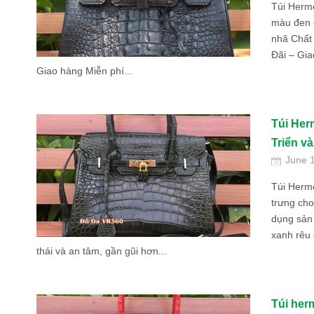
Túi Herm
màu đen c
nhã Chất
Đãi – Gi
Giao hàng Miễn phí...
Túi Her
Triển v
June 
Túi Herm
trưng cho
dụng sản
xanh rêu 
thái và an tâm, gần gũi hơn...
Túi her