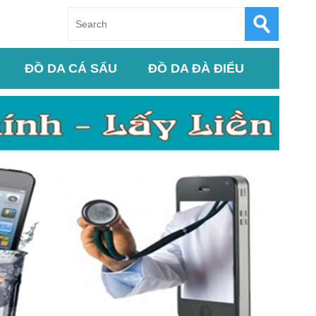
ĐỒ DA CÁ SẤU
ĐỒ DA ĐÀ ĐIỂU