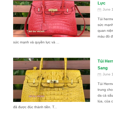
Lực
June 
Túi herm
sức mạnh
quan niệ
màu đỏ đ
sức mạnh và quyền lực và ...
Túi Her
Sang
June 
Túi Herm
trung cho
da cá sấ
lúa, của 
đã được đúc thành tiền. T...